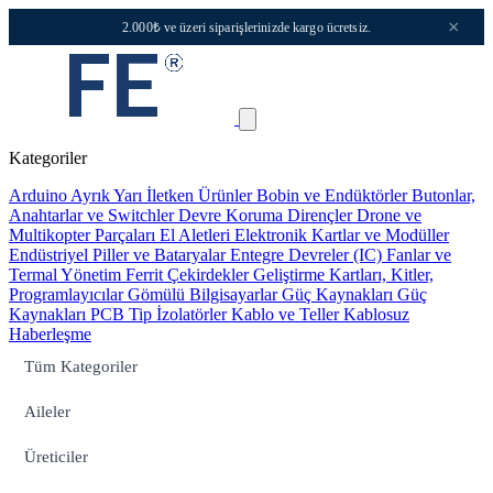
×
2.000₺ ve üzeri siparişlerinizde kargo ücretsiz.
Kategoriler
Arduino
Ayrık Yarı İletken Ürünler
Bobin ve Endüktörler
Butonlar,
Anahtarlar ve Switchler
Devre Koruma
Dirençler
Drone ve
Multikopter Parçaları
El Aletleri
Elektronik Kartlar ve Modüller
Endüstriyel Piller ve Bataryalar
Entegre Devreler (IC)
Fanlar ve
Termal Yönetim
Ferrit Çekirdekler
Geliştirme Kartları, Kitler,
Programlayıcılar
Gömülü Bilgisayarlar
Güç Kaynakları
Güç
Kaynakları PCB Tip
İzolatörler
Kablo ve Teller
Kablosuz
Haberleşme
Tüm Kategoriler
Aileler
Üreticiler