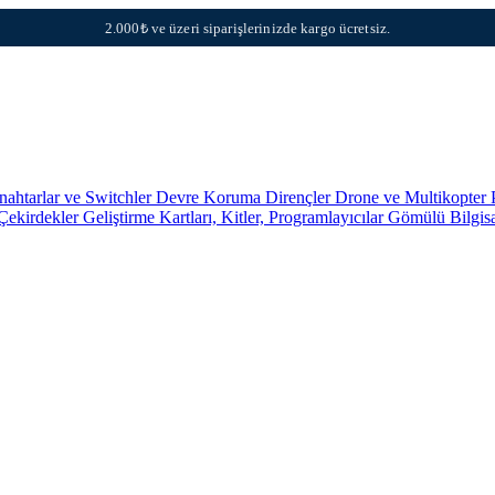
2.000₺ ve üzeri siparişlerinizde kargo ücretsiz.
nahtarlar ve Switchler
Devre Koruma
Dirençler
Drone ve Multikopter 
 Çekirdekler
Geliştirme Kartları, Kitler, Programlayıcılar
Gömülü Bilgis