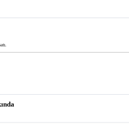
atı.
kında