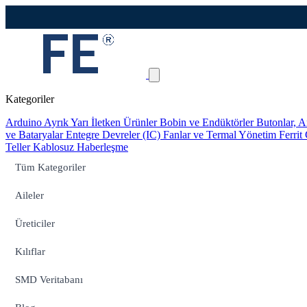
Kategoriler
Arduino
Ayrık Yarı İletken Ürünler
Bobin ve Endüktörler
Butonlar, A
ve Bataryalar
Entegre Devreler (IC)
Fanlar ve Termal Yönetim
Ferrit
Teller
Kablosuz Haberleşme
Tüm Kategoriler
Aileler
Üreticiler
Kılıflar
SMD Veritabanı