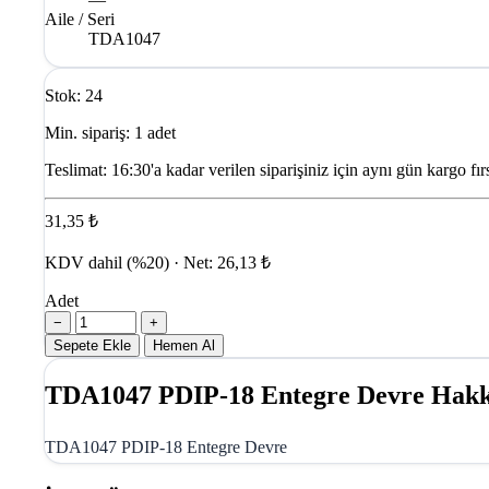
Aile / Seri
TDA1047
Stok: 24
Min. sipariş: 1 adet
Teslimat:
16:30'a kadar verilen siparişiniz için aynı gün kargo fırs
31,35 ₺
KDV dahil (%20) · Net: 26,13 ₺
Adet
−
+
Sepete Ekle
Hemen Al
TDA1047 PDIP-18 Entegre Devre Hak
TDA1047 PDIP-18 Entegre Devre