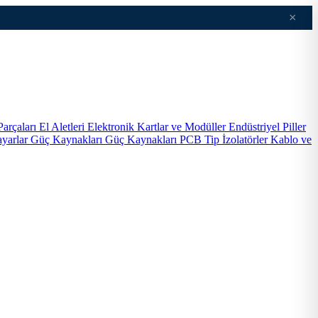
×
Parçaları
El Aletleri
Elektronik Kartlar ve Modüller
Endüstriyel Piller
ayarlar
Güç Kaynakları
Güç Kaynakları PCB Tip
İzolatörler
Kablo ve