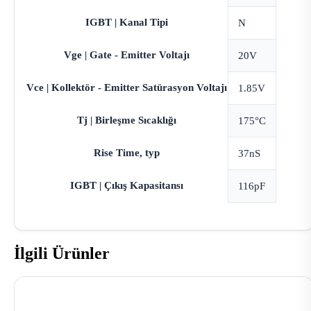
IGBT | Kanal Tipi
N
Vge | Gate - Emitter Voltajı
20V
Vce | Kollektör - Emitter Satürasyon Voltajı
1.85V
Tj | Birleşme Sıcaklığı
175°C
Rise Time, typ
37nS
IGBT | Çıkış Kapasitansı
116pF
İlgili Ürünler