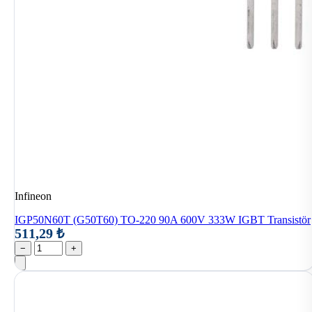
Infineon
IGP50N60T (G50T60) TO-220 90A 600V 333W IGBT Transistör
511,29 ₺
−
+