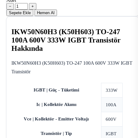
Adet
−
+
Sepete Ekle
Hemen Al
IKW50N60H3 (K50H603) TO-247
100A 600V 333W IGBT Transistör
Hakkında
IKW50N60H3 (K50H603) TO-247 100A 600V 333W IGBT
Transistör
IGBT | Güç - Tüketimi
333W
Ic | Kollektör Akımı
100A
Vce | Kollektör - Emitter Voltajı
600V
Transistör | Tip
IGBT