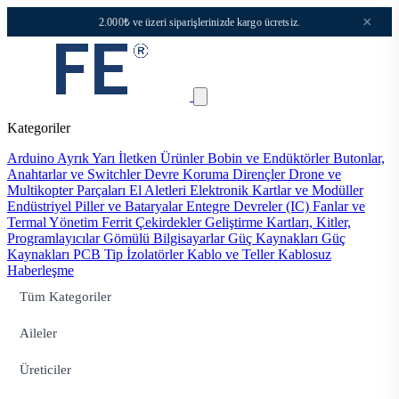
×
2.000₺ ve üzeri siparişlerinizde kargo ücretsiz.
Kategoriler
Arduino
Ayrık Yarı İletken Ürünler
Bobin ve Endüktörler
Butonlar,
Anahtarlar ve Switchler
Devre Koruma
Dirençler
Drone ve
Multikopter Parçaları
El Aletleri
Elektronik Kartlar ve Modüller
Endüstriyel Piller ve Bataryalar
Entegre Devreler (IC)
Fanlar ve
Termal Yönetim
Ferrit Çekirdekler
Geliştirme Kartları, Kitler,
Programlayıcılar
Gömülü Bilgisayarlar
Güç Kaynakları
Güç
Kaynakları PCB Tip
İzolatörler
Kablo ve Teller
Kablosuz
Haberleşme
Tüm Kategoriler
Aileler
Üreticiler