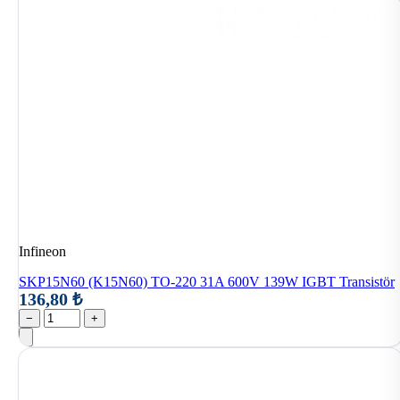
Infineon
SKP15N60 (K15N60) TO-220 31A 600V 139W IGBT Transistör
136,80 ₺
−
+