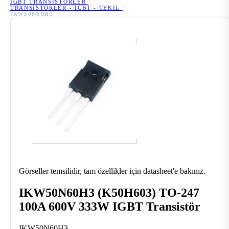
IGBT TRANSISTÖRLER
/
TRANSISTÖRLER - IGBT - TEKIL
/
IKW50N60H3
Görseller temsilidir, tam özellikler için datasheet'e bakınız.
IKW50N60H3 (K50H603) TO-247
100A 600V 333W IGBT Transistör
IKW50N60H3