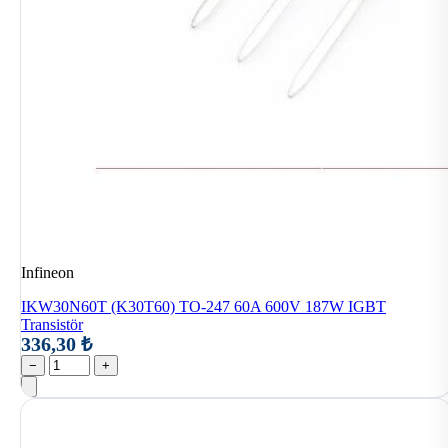
Infineon
IKW30N60T (K30T60) TO-247 60A 600V 187W IGBT
Transistör
336,30 ₺
−
+