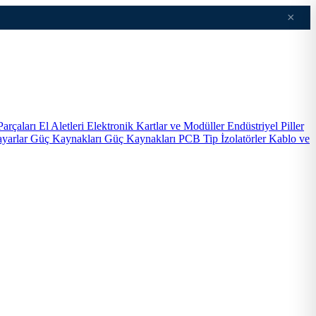
×
Parçaları
El Aletleri
Elektronik Kartlar ve Modüller
Endüstriyel Piller
ayarlar
Güç Kaynakları
Güç Kaynakları PCB Tip
İzolatörler
Kablo ve