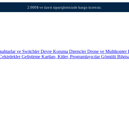
2.000₺ ve üzeri siparişlerinizde kargo ücretsiz.
nahtarlar ve Switchler
Devre Koruma
Dirençler
Drone ve Multikopter 
 Çekirdekler
Geliştirme Kartları, Kitler, Programlayıcılar
Gömülü Bilgis