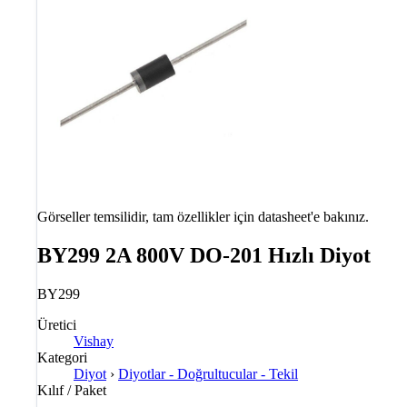
Görseller temsilidir, tam özellikler için datasheet'e bakınız.
BY299 2A 800V DO-201 Hızlı Diyot
BY299
Üretici
Vishay
Kategori
Diyot
›
Diyotlar - Doğrultucular - Tekil
Kılıf / Paket
—