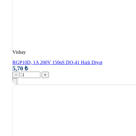
Vishay
RGP10D, 1A 200V 150nS DO-41 Hızlı Diyot
5,70 ₺
−
+