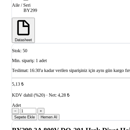
Aile / Seri
BY299
Datasheet
Stok: 50
Min. sipariş: 1 adet
Teslimat:
16:30'a kadar verilen siparişiniz için aynı gün kargo fırs
5,13 ₺
KDV dahil (%20) · Net: 4,28 ₺
Adet
−
+
Sepete Ekle
Hemen Al