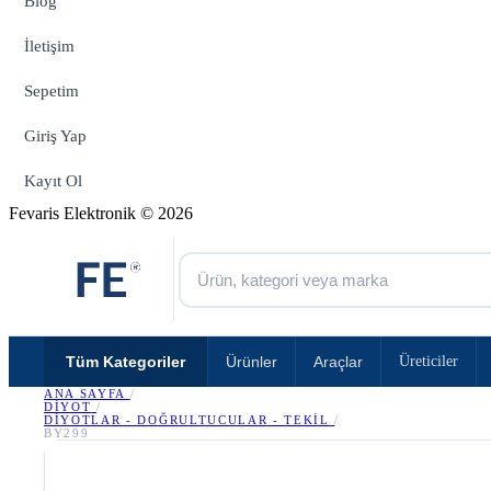
Blog
İletişim
Sepetim
Giriş Yap
Kayıt Ol
Fevaris Elektronik © 2026
Tüm Kategoriler
Ürünler
Araçlar
Üreticiler
ANA SAYFA
/
DIYOT
/
DIYOTLAR - DOĞRULTUCULAR - TEKIL
/
BY299