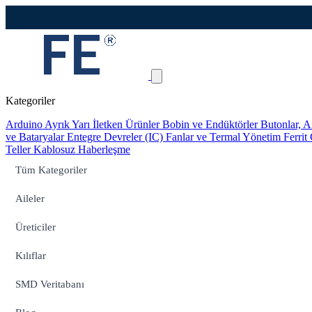
Kategoriler
Arduino
Ayrık Yarı İletken Ürünler
Bobin ve Endüktörler
Butonlar, A
ve Bataryalar
Entegre Devreler (IC)
Fanlar ve Termal Yönetim
Ferrit
Teller
Kablosuz Haberleşme
Tüm Kategoriler
Aileler
Üreticiler
Kılıflar
SMD Veritabanı