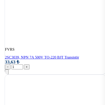
FVRS
2SC3039, NPN 7A 500V TO-220 BJT Transistör
33,63 ₺
−
+