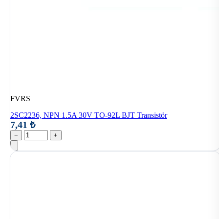
FVRS
2SC2236, NPN 1.5A 30V TO-92L BJT Transistör
7,41 ₺
−
+