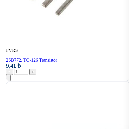
FVRS
2SB772, TO-126 Transistör
9,41 ₺
−
+