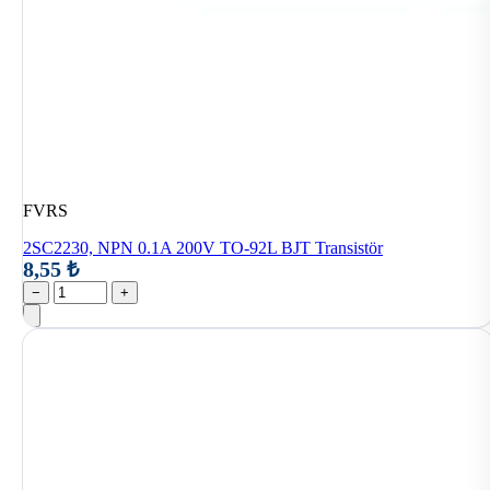
FVRS
2SC2230, NPN 0.1A 200V TO-92L BJT Transistör
8,55 ₺
−
+