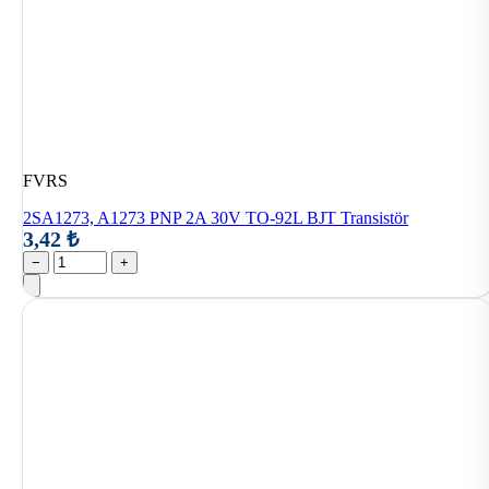
FVRS
2SA1273, A1273 PNP 2A 30V TO-92L BJT Transistör
3,42 ₺
−
+