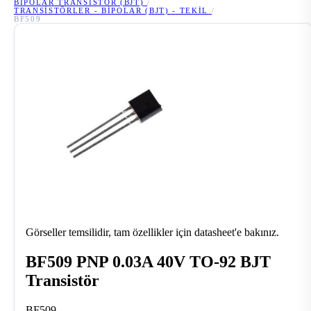
BIPOLAR TRANSISTÖR (BJT)
/
TRANSISTÖRLER - BIPOLAR (BJT) - TEKIL
/
BF509
Görseller temsilidir, tam özellikler için datasheet'e bakınız.
BF509 PNP 0.03A 40V TO-92 BJT
Transistör
BF509