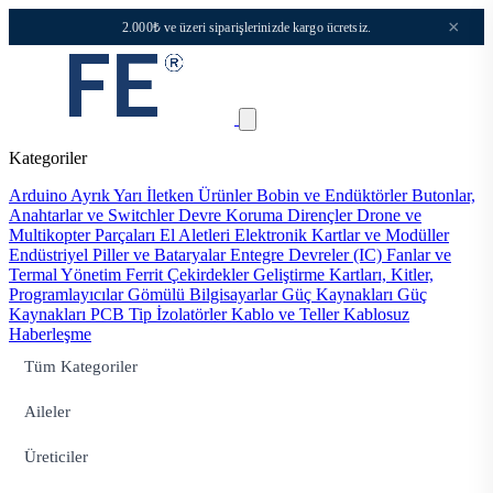
×
2.000₺ ve üzeri siparişlerinizde kargo ücretsiz.
Kategoriler
Arduino
Ayrık Yarı İletken Ürünler
Bobin ve Endüktörler
Butonlar,
Anahtarlar ve Switchler
Devre Koruma
Dirençler
Drone ve
Multikopter Parçaları
El Aletleri
Elektronik Kartlar ve Modüller
Endüstriyel Piller ve Bataryalar
Entegre Devreler (IC)
Fanlar ve
Termal Yönetim
Ferrit Çekirdekler
Geliştirme Kartları, Kitler,
Programlayıcılar
Gömülü Bilgisayarlar
Güç Kaynakları
Güç
Kaynakları PCB Tip
İzolatörler
Kablo ve Teller
Kablosuz
Haberleşme
Tüm Kategoriler
Aileler
Üreticiler