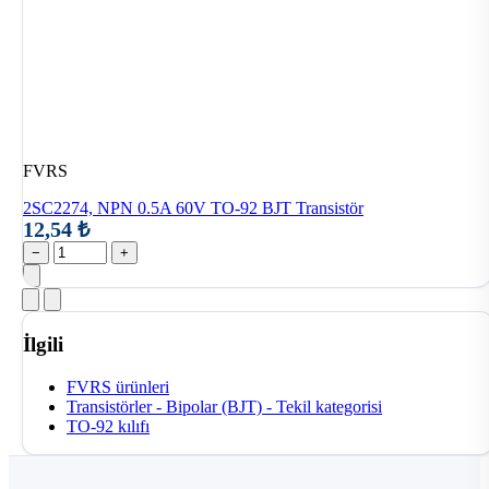
FVRS
2SC2274, NPN 0.5A 60V TO-92 BJT Transistör
12,54 ₺
−
+
İlgili
FVRS ürünleri
Transistörler - Bipolar (BJT) - Tekil kategorisi
TO-92 kılıfı