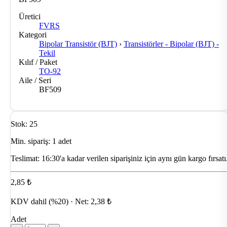
Üretici
FVRS
Kategori
Bipolar Transistör (BJT)
›
Transistörler - Bipolar (BJT) -
Tekil
Kılıf / Paket
TO-92
Aile / Seri
BF509
Stok: 25
Min. sipariş: 1 adet
Teslimat:
16:30'a kadar verilen siparişiniz için aynı gün kargo fırsatı
2,85 ₺
KDV dahil (%20) · Net: 2,38 ₺
Adet