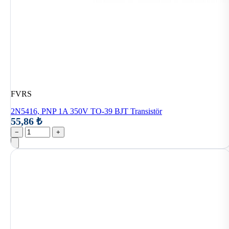
FVRS
2N5416, PNP 1A 350V TO-39 BJT Transistör
55,86 ₺
−
+