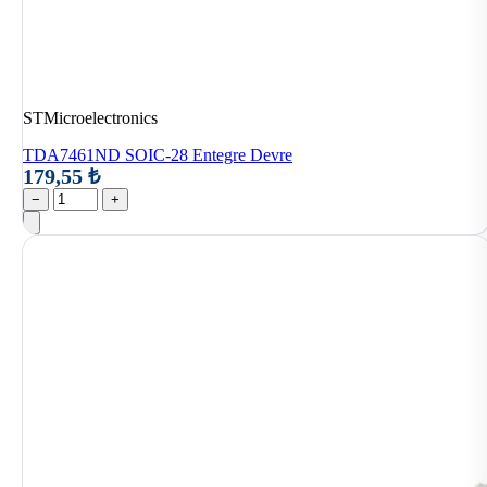
STMicroelectronics
TDA7461ND SOIC-28 Entegre Devre
179,55 ₺
−
+