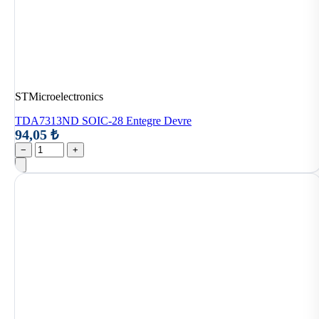
STMicroelectronics
TDA7313ND SOIC-28 Entegre Devre
94,05 ₺
−
+