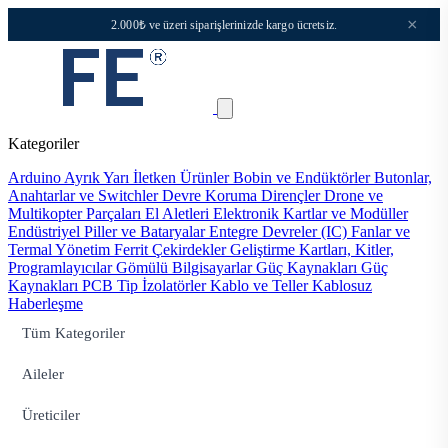
×
2.000₺ ve üzeri siparişlerinizde kargo ücretsiz.
Kategoriler
Arduino
Ayrık Yarı İletken Ürünler
Bobin ve Endüktörler
Butonlar,
Anahtarlar ve Switchler
Devre Koruma
Dirençler
Drone ve
Multikopter Parçaları
El Aletleri
Elektronik Kartlar ve Modüller
Endüstriyel Piller ve Bataryalar
Entegre Devreler (IC)
Fanlar ve
Termal Yönetim
Ferrit Çekirdekler
Geliştirme Kartları, Kitler,
Programlayıcılar
Gömülü Bilgisayarlar
Güç Kaynakları
Güç
Kaynakları PCB Tip
İzolatörler
Kablo ve Teller
Kablosuz
Haberleşme
Tüm Kategoriler
Aileler
Üreticiler