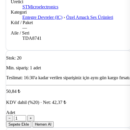
Üretici
STMicroelectronics
Kategori
Entegre Devreler (IC)
›
Özel Amaçlı Ses Ürünleri
Kılıf / Paket
—
Aile / Seri
TDA8741
Stok: 20
Min. sipariş: 1 adet
Teslimat:
16:30'a kadar verilen siparişiniz için aynı gün kargo fırsatı
50,84 ₺
KDV dahil (%20) · Net: 42,37 ₺
Adet
−
+
Sepete Ekle
Hemen Al