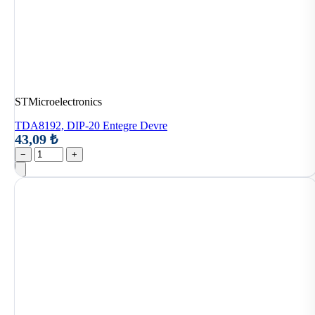
STMicroelectronics
TDA8192, DIP-20 Entegre Devre
43,09 ₺
−
+