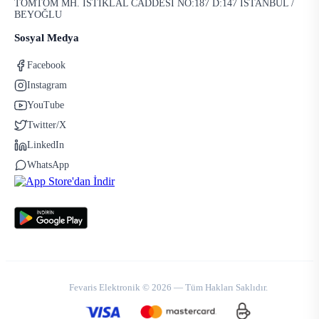
TOMTOM MH. İSTİKLAL CADDESİ NO:187 D:147 İSTANBUL /
BEYOĞLU
Sosyal Medya
Facebook
Instagram
YouTube
Twitter/X
LinkedIn
WhatsApp
Fevaris Elektronik © 2026 — Tüm Hakları Saklıdır.