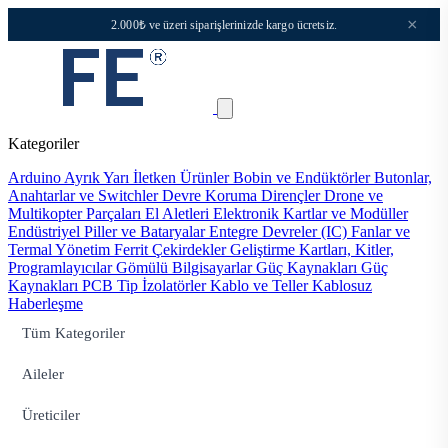
×
2.000₺ ve üzeri siparişlerinizde kargo ücretsiz.
Kategoriler
Arduino
Ayrık Yarı İletken Ürünler
Bobin ve Endüktörler
Butonlar,
Anahtarlar ve Switchler
Devre Koruma
Dirençler
Drone ve
Multikopter Parçaları
El Aletleri
Elektronik Kartlar ve Modüller
Endüstriyel Piller ve Bataryalar
Entegre Devreler (IC)
Fanlar ve
Termal Yönetim
Ferrit Çekirdekler
Geliştirme Kartları, Kitler,
Programlayıcılar
Gömülü Bilgisayarlar
Güç Kaynakları
Güç
Kaynakları PCB Tip
İzolatörler
Kablo ve Teller
Kablosuz
Haberleşme
Tüm Kategoriler
Aileler
Üreticiler