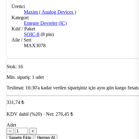
Üretici
Maxim ( Analog Devices )
Kategori
Entegre Devreler (IC)
Kılıf / Paket
SOIC-8
(8 pin)
Aile / Seri
MAX3078
Stok: 16
Min. sipariş: 1 adet
Teslimat:
16:30'a kadar verilen siparişiniz için aynı gün kargo fırsatı
331,74 ₺
KDV dahil (%20) · Net: 276,45 ₺
Adet
−
+
Sepete Ekle
Hemen Al