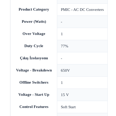
Product Category
PMIC - AC DC Converters
Power (Watts)
-
Over Voltage
1
Duty Cycle
77%
Çıkış İzolasyonu
-
Voltage - Breakdown
650V
Offline Switchers
1
Voltage - Start Up
15 V
Control Features
Soft Start