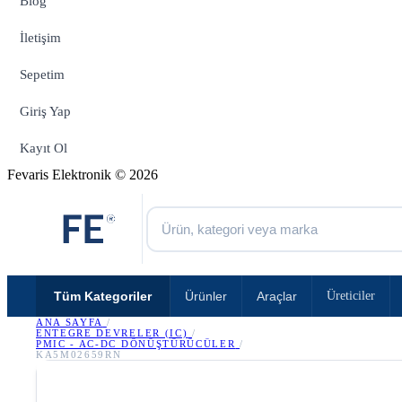
Blog
İletişim
Sepetim
Giriş Yap
Kayıt Ol
Fevaris Elektronik © 2026
Tüm Kategoriler
Ürünler
Araçlar
Üreticiler
ANA SAYFA
/
ENTEGRE DEVRELER (IC)
/
PMIC - AC-DC DÖNÜŞTÜRÜCÜLER
/
KA5M02659RN