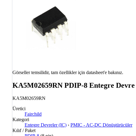
Görseller temsilidir, tam özellikler için datasheet'e bakınız.
KA5M02659RN PDIP-8 Entegre Devre
KA5M02659RN
Üretici
Fairchild
Kategori
Entegre Devreler (IC)
›
PMIC - AC-DC Dönüştürücüler
Kılıf / Paket
PDIP-8
(8 pin)