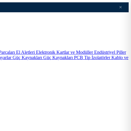
×
Parçaları
El Aletleri
Elektronik Kartlar ve Modüller
Endüstriyel Piller
ayarlar
Güç Kaynakları
Güç Kaynakları PCB Tip
İzolatörler
Kablo ve