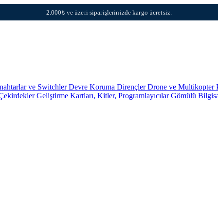
2.000₺ ve üzeri siparişlerinizde kargo ücretsiz.
nahtarlar ve Switchler
Devre Koruma
Dirençler
Drone ve Multikopter 
 Çekirdekler
Geliştirme Kartları, Kitler, Programlayıcılar
Gömülü Bilgis