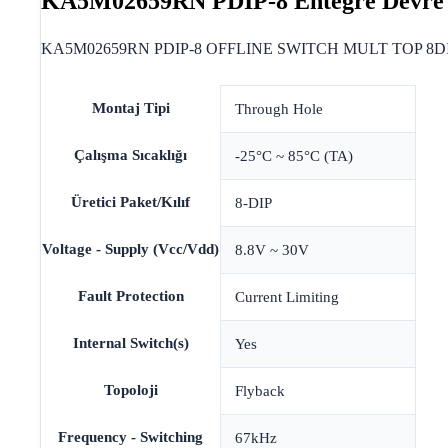
KA5M02659RN PDIP-8 Entegre Devre
KA5M02659RN PDIP-8 OFFLINE SWITCH MULT TOP 8DIP 
Montaj Tipi
Through Hole
Çalışma Sıcaklığı
-25°C ~ 85°C (TA)
Üretici Paket/Kılıf
8-DIP
Voltage - Supply (Vcc/Vdd)
8.8V ~ 30V
Fault Protection
Current Limiting
Internal Switch(s)
Yes
Topoloji
Flyback
Frequency - Switching
67kHz