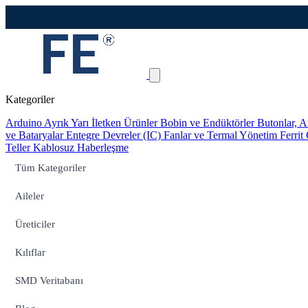
Kategoriler
Arduino
Ayrık Yarı İletken Ürünler
Bobin ve Endüktörler
Butonlar, A
ve Bataryalar
Entegre Devreler (IC)
Fanlar ve Termal Yönetim
Ferrit
Teller
Kablosuz Haberleşme
Tüm Kategoriler
Aileler
Üreticiler
Kılıflar
SMD Veritabanı