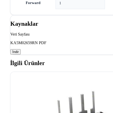
Forward
1
Kaynaklar
Veri Sayfası
KA5M02659RN PDF
İndir
İlgili Ürünler