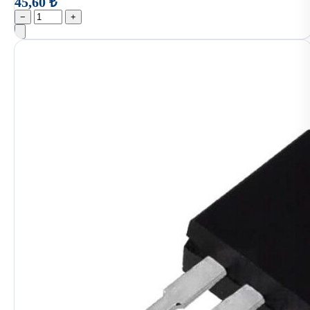
45,60 ₺
−
+