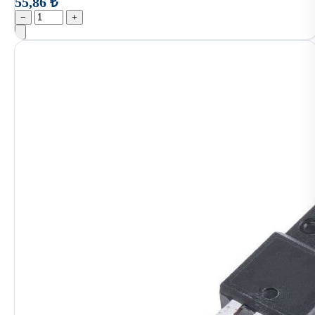
55,86 ₺
−
+