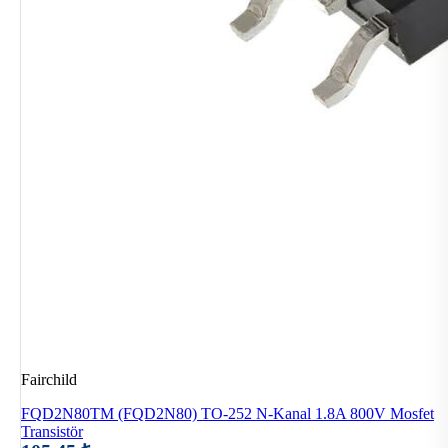
Fairchild
FQD2N80TM (FQD2N80) TO-252 N-Kanal 1.8A 800V Mosfet
Transistör