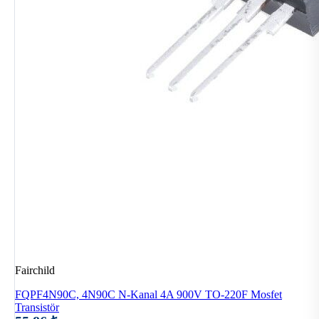
Fairchild
FQPF4N90C, 4N90C N-Kanal 4A 900V TO-220F Mosfet
Transistör