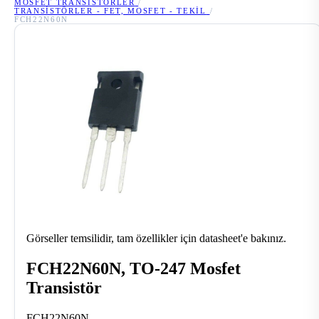
MOSFET TRANSISTÖRLER
/
TRANSISTÖRLER - FET, MOSFET - TEKIL
/
FCH22N60N
Görseller temsilidir, tam özellikler için datasheet'e bakınız.
FCH22N60N, TO-247 Mosfet
Transistör
FCH22N60N