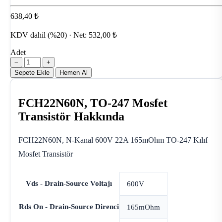
638,40 ₺
KDV dahil (%20) · Net: 532,00 ₺
Adet
−
+
Sepete Ekle
Hemen Al
FCH22N60N, TO-247 Mosfet
Transistör Hakkında
FCH22N60N, N-Kanal 600V 22A 165mOhm TO-247 Kılıf
Mosfet Transistör
Vds - Drain-Source Voltajı
600V
Rds On - Drain-Source Direnci
165mOhm