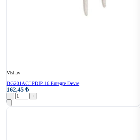
Vishay
DG201ACJ PDIP-16 Entegre Devre
162,45 ₺
−
+