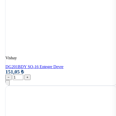
Vishay
DG201BDY SO-16 Entegre Devre
151,05 ₺
−
+