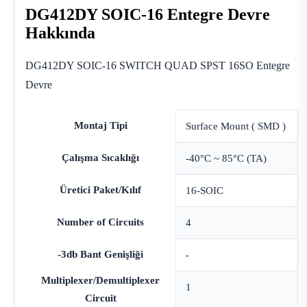
DG412DY SOIC-16 Entegre Devre
Hakkında
DG412DY SOIC-16 SWITCH QUAD SPST 16SO Entegre
Devre
Montaj Tipi
Surface Mount ( SMD )
Çalışma Sıcaklığı
-40°C ~ 85°C (TA)
Üretici Paket/Kılıf
16-SOIC
Number of Circuits
4
-3db Bant Genişliği
-
Multiplexer/Demultiplexer
1
Circuit