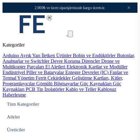
×
2.000₺ ve üzeri siparişlerinizde kargo ücretsiz.
Kategoriler
Arduino
Ayrık Yarı İletken Ürünler
Bobin ve Endüktörler
Butonlar,
Anahtarlar ve Switchler
Devre Koruma
Dirençler
Drone ve
Multikopter Parçaları
El Aletleri
Elektronik Kartlar ve Modüller
Endüstriyel Piller ve Bataryalar
Entegre Devreler (IC)
Fanlar ve
Termal Yönetim
Ferrit Çekirdekler
Geliştirme Kartları, Kitler,
Programlayıcılar
Gömülü Bilgisayarlar
Güç Kaynakları
Güç
Kaynakları PCB Tip
İzolatörler
Kablo ve Teller
Kablosuz
Haberleşme
Tüm Kategoriler
Aileler
Üreticiler