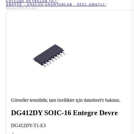
ENTEGRE DEVRELER (IC)
/
ARAYÜZ - ANALOG ANAHTARLAR - ÖZEL AMAÇLI
/
DG412DY-T1-E3
Görseller temsilidir, tam özellikler için datasheet'e bakınız.
DG412DY SOIC-16 Entegre Devre
DG412DY-T1-E3