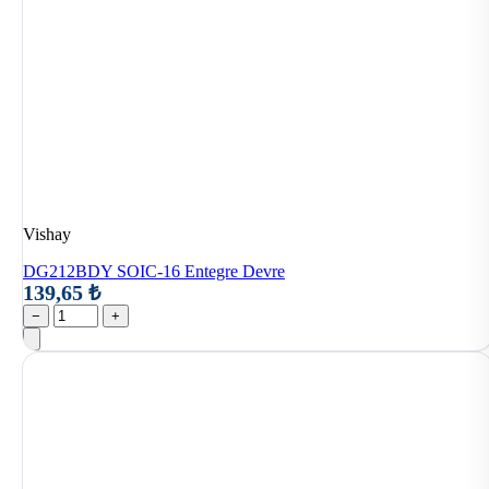
Vishay
DG212BDY SOIC-16 Entegre Devre
139,65 ₺
−
+