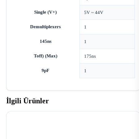
Single (V+)
5V ~ 44V
Demultiplexers
1
145ns
1
Toff) (Max)
175ns
9pF
1
İlgili Ürünler