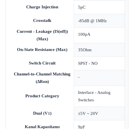
Charge Injection
5pC
Crosstalk
-85dB @ 1MHz
Current - Leakage (IS(off))
100pA
(Max)
On-State Resistance (Max)
35Ohm
Switch Circuit
SPST - NO
Channel-to-Channel Matching
-
(ΔRon)
Interface - Analog
Product Category
Switches
Dual (V±)
±5V ~ 20V
Kanal Kapasitansı
9pF