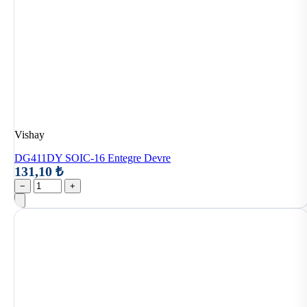
Vishay
DG411DY SOIC-16 Entegre Devre
131,10 ₺
−
+