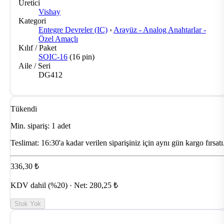
Üretici
Vishay
Kategori
Entegre Devreler (IC)
›
Arayüz - Analog Anahtarlar -
Özel Amaçlı
Kılıf / Paket
SOIC-16
(16 pin)
Aile / Seri
DG412
Tükendi
Min. sipariş: 1 adet
Teslimat:
16:30'a kadar verilen siparişiniz için aynı gün kargo fırsatı
336,30 ₺
KDV dahil (%20) · Net: 280,25 ₺
Stok Yok