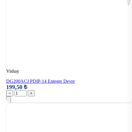
Vishay
DG200ACJ PDIP-14 Entegre Devre
199,50 ₺
−
+