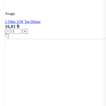
Avago
1 Ohm 11W Taş Direnç
16,81 ₺
−
+