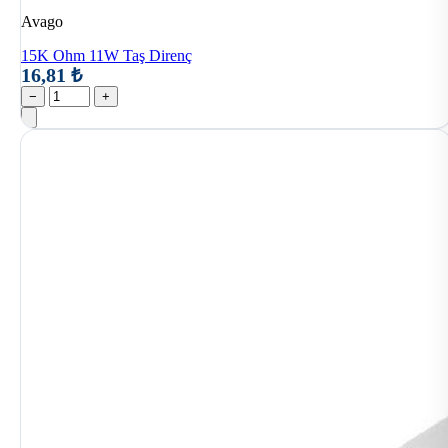
Avago
15K Ohm 11W Taş Direnç
16,81 ₺
−
+