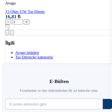
Avago
15 Ohm 11W Taş Direnç
16,81 ₺
−
+
İlgili
Avago ürünleri
Taş Dirençler kategorisi
E-Bülten
Fırsatlardan ve tüm indirimlerden ilk siz haberdar olun.