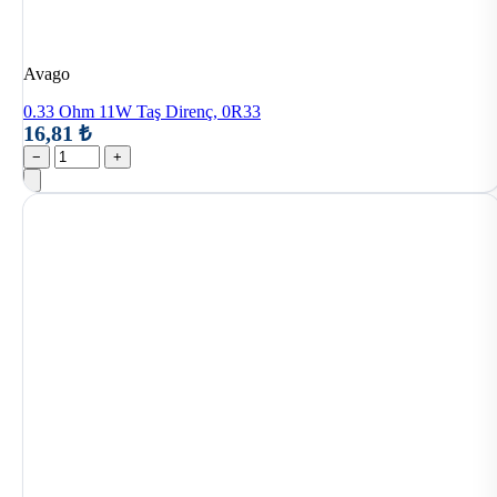
Avago
0.33 Ohm 11W Taş Direnç, 0R33
16,81 ₺
−
+