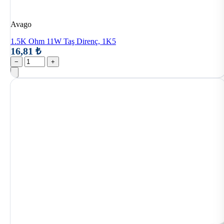
Avago
1.5K Ohm 11W Taş Direnç, 1K5
16,81 ₺
−
+