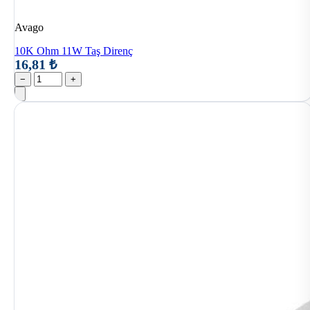
Avago
10K Ohm 11W Taş Direnç
16,81 ₺
−
+