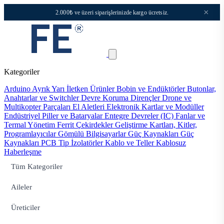
×
2.000₺ ve üzeri siparişlerinizde kargo ücretsiz.
Kategoriler
Arduino
Ayrık Yarı İletken Ürünler
Bobin ve Endüktörler
Butonlar,
Anahtarlar ve Switchler
Devre Koruma
Dirençler
Drone ve
Multikopter Parçaları
El Aletleri
Elektronik Kartlar ve Modüller
Endüstriyel Piller ve Bataryalar
Entegre Devreler (IC)
Fanlar ve
Termal Yönetim
Ferrit Çekirdekler
Geliştirme Kartları, Kitler,
Programlayıcılar
Gömülü Bilgisayarlar
Güç Kaynakları
Güç
Kaynakları PCB Tip
İzolatörler
Kablo ve Teller
Kablosuz
Haberleşme
Tüm Kategoriler
Aileler
Üreticiler