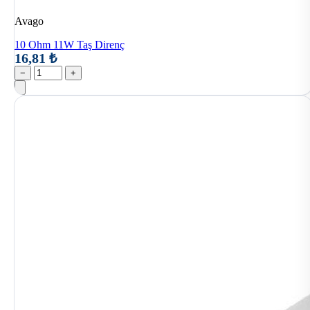
Avago
10 Ohm 11W Taş Direnç
16,81 ₺
−
+