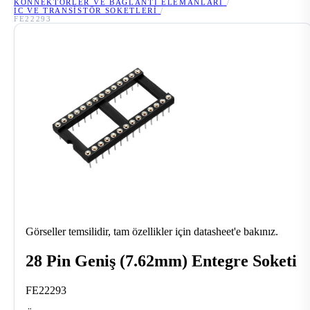
KONNEKTÖRLER VE BAĞLANTI ELEMANLARI
/
IC VE TRANSISTÖR SOKETLERI
/
FE22293
Görseller temsilidir, tam özellikler için datasheet'e bakınız.
28 Pin Geniş (7.62mm) Entegre Soketi
FE22293