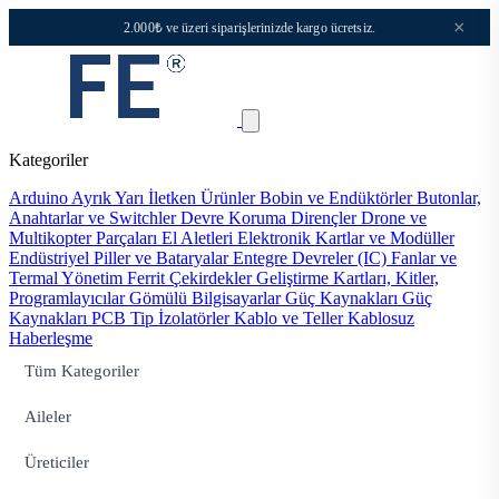
×
2.000₺ ve üzeri siparişlerinizde kargo ücretsiz.
Kategoriler
Arduino
Ayrık Yarı İletken Ürünler
Bobin ve Endüktörler
Butonlar,
Anahtarlar ve Switchler
Devre Koruma
Dirençler
Drone ve
Multikopter Parçaları
El Aletleri
Elektronik Kartlar ve Modüller
Endüstriyel Piller ve Bataryalar
Entegre Devreler (IC)
Fanlar ve
Termal Yönetim
Ferrit Çekirdekler
Geliştirme Kartları, Kitler,
Programlayıcılar
Gömülü Bilgisayarlar
Güç Kaynakları
Güç
Kaynakları PCB Tip
İzolatörler
Kablo ve Teller
Kablosuz
Haberleşme
Tüm Kategoriler
Aileler
Üreticiler