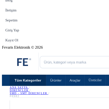
Blog
İletişim
Sepetim
Giriş Yap
Kayıt Ol
Fevaris Elektronik © 2026
Tüm Kategoriler
Ürünler
Araçlar
Üreticiler
ANA SAYFA
/
DIRENÇLER
/
SMD - SMT DIRENÇLER
/
FE982