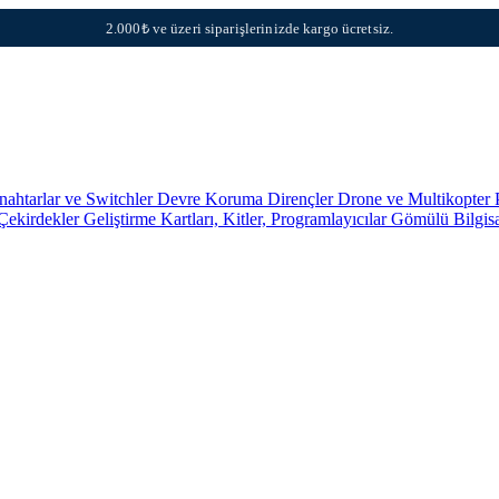
2.000₺ ve üzeri siparişlerinizde kargo ücretsiz.
nahtarlar ve Switchler
Devre Koruma
Dirençler
Drone ve Multikopter 
 Çekirdekler
Geliştirme Kartları, Kitler, Programlayıcılar
Gömülü Bilgis