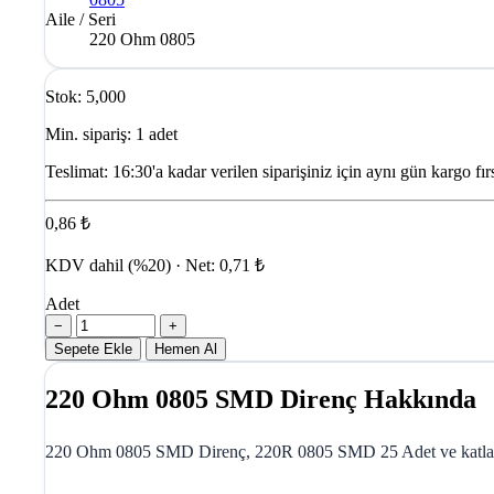
Aile / Seri
220 Ohm 0805
Stok: 5,000
Min. sipariş: 1 adet
Teslimat:
16:30'a kadar verilen siparişiniz için aynı gün kargo fırs
0,86 ₺
KDV dahil (%20) · Net: 0,71 ₺
Adet
−
+
Sepete Ekle
Hemen Al
220 Ohm 0805 SMD Direnç Hakkında
220 Ohm 0805 SMD Direnç, 220R 0805 SMD 25 Adet ve katları ş