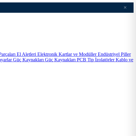
×
Parçaları
El Aletleri
Elektronik Kartlar ve Modüller
Endüstriyel Piller
ayarlar
Güç Kaynakları
Güç Kaynakları PCB Tip
İzolatörler
Kablo ve