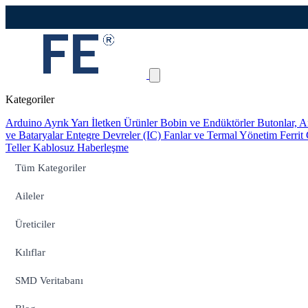
Kategoriler
Arduino
Ayrık Yarı İletken Ürünler
Bobin ve Endüktörler
Butonlar, A
ve Bataryalar
Entegre Devreler (IC)
Fanlar ve Termal Yönetim
Ferrit
Teller
Kablosuz Haberleşme
Tüm Kategoriler
Aileler
Üreticiler
Kılıflar
SMD Veritabanı