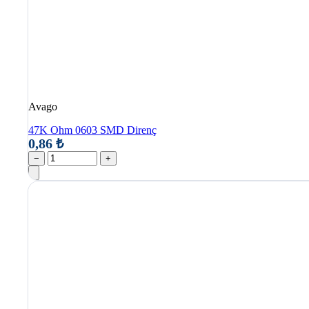
Avago
47K Ohm 0603 SMD Direnç
0,86 ₺
−
+