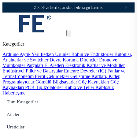
×
2.000₺ ve üzeri siparişlerinizde kargo ücretsiz.
Kategoriler
Arduino
Ayrık Yarı İletken Ürünler
Bobin ve Endüktörler
Butonlar,
Anahtarlar ve Switchler
Devre Koruma
Dirençler
Drone ve
Multikopter Parçaları
El Aletleri
Elektronik Kartlar ve Modüller
Endüstriyel Piller ve Bataryalar
Entegre Devreler (IC)
Fanlar ve
Termal Yönetim
Ferrit Çekirdekler
Geliştirme Kartları, Kitler,
Programlayıcılar
Gömülü Bilgisayarlar
Güç Kaynakları
Güç
Kaynakları PCB Tip
İzolatörler
Kablo ve Teller
Kablosuz
Haberleşme
Tüm Kategoriler
Aileler
Üreticiler