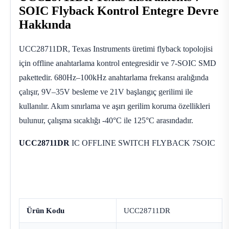
SOIC Flyback Kontrol Entegre Devre
Hakkında
UCC28711DR, Texas Instruments üretimi flyback topolojisi
için offline anahtarlama kontrol entegresidir ve 7-SOIC SMD
pakettedir. 680Hz–100kHz anahtarlama frekansı aralığında
çalışır, 9V–35V besleme ve 21V başlangıç gerilimi ile
kullanılır. Akım sınırlama ve aşırı gerilim koruma özellikleri
bulunur, çalışma sıcaklığı -40°C ile 125°C arasındadır.
UCC28711DR
IC OFFLINE SWITCH FLYBACK 7SOIC
Ürün Kodu
UCC28711DR