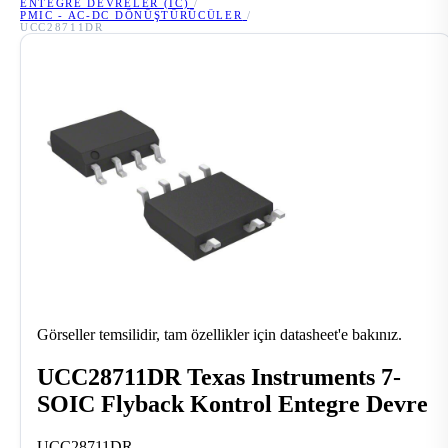
ENTEGRE DEVRELER (IC)
/
PMIC - AC-DC DÖNÜŞTÜRÜCÜLER
/
UCC28711DR
Görseller temsilidir, tam özellikler için datasheet'e bakınız.
UCC28711DR Texas Instruments 7-
SOIC Flyback Kontrol Entegre Devre
UCC28711DR