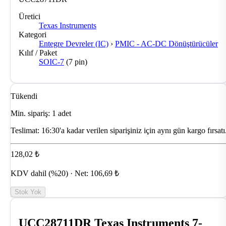
Üretici
Texas Instruments
Kategori
Entegre Devreler (IC)
›
PMIC - AC-DC Dönüştürücüler
Kılıf / Paket
SOIC-7
(7 pin)
Tükendi
Min. sipariş: 1 adet
Teslimat:
16:30'a kadar verilen siparişiniz için aynı gün kargo fırsatı
128,02 ₺
KDV dahil (%20) · Net: 106,69 ₺
Stok Yok
UCC28711DR Texas Instruments 7-