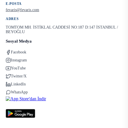
E-POSTA
fevaris@fevaris.com
ADRES
TOMTOM MH. İSTİKLAL CADDESİ NO:187 D:147 İSTANBUL /
BEYOĞLU
Sosyal Medya
Facebook
Instagram
YouTube
Twitter/X
LinkedIn
WhatsApp