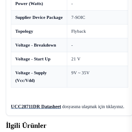
Power (Watts)
-
Supplier Device Package
7-SOIC
Topology
Flyback
Voltage - Breakdown
-
Voltage - Start Up
21 V
Voltage - Supply
9V ~ 35V
(Vcc/Vdd)
UCC28711DR Datasheet
dosyasına ulaşmak için tıklayınız.
İlgili Ürünler