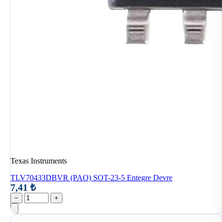
Texas Instruments
TLV70433DBVR (PAO) SOT-23-5 Entegre Devre
7,41 ₺
−
+