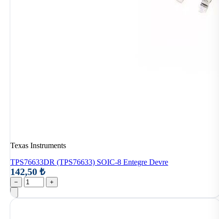
Texas Instruments
TPS76633DR (TPS76633) SOIC-8 Entegre Devre
142,50 ₺
−
+