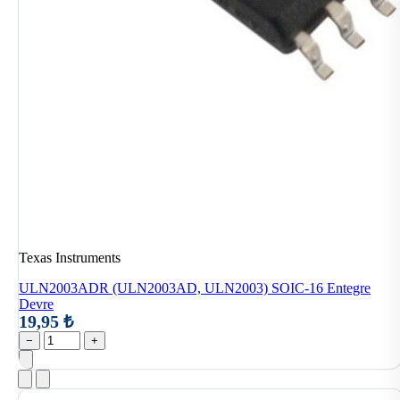
Texas Instruments
ULN2003ADR (ULN2003AD, ULN2003) SOIC-16 Entegre
Devre
19,95 ₺
−
+