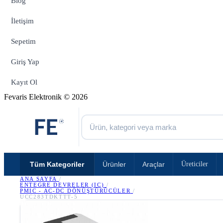
Blog
İletişim
Sepetim
Giriş Yap
Kayıt Ol
Fevaris Elektronik © 2026
Tüm Kategoriler
Ürünler
Araçlar
Üreticiler
ANA SAYFA
/
ENTEGRE DEVRELER (IC)
/
PMIC - AC-DC DÖNÜŞTÜRÜCÜLER
/
UCC283TDKTTT-5