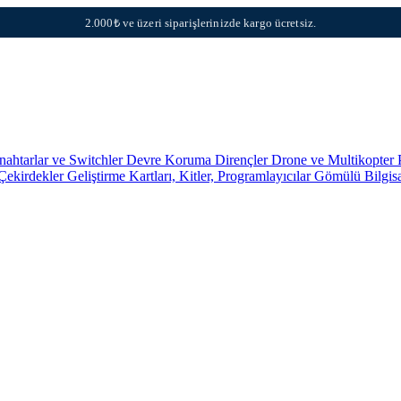
2.000₺ ve üzeri siparişlerinizde kargo ücretsiz.
nahtarlar ve Switchler
Devre Koruma
Dirençler
Drone ve Multikopter 
 Çekirdekler
Geliştirme Kartları, Kitler, Programlayıcılar
Gömülü Bilgis