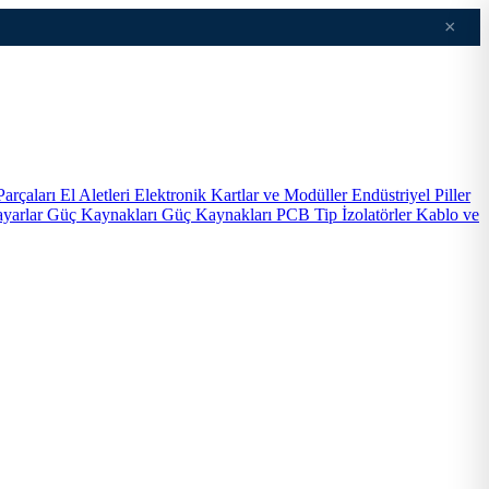
×
Parçaları
El Aletleri
Elektronik Kartlar ve Modüller
Endüstriyel Piller
ayarlar
Güç Kaynakları
Güç Kaynakları PCB Tip
İzolatörler
Kablo ve