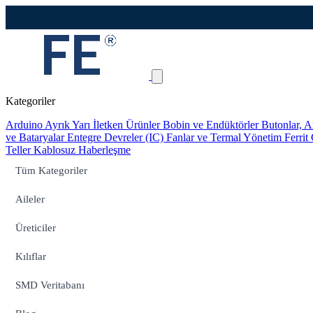
Kategoriler
Arduino
Ayrık Yarı İletken Ürünler
Bobin ve Endüktörler
Butonlar, A
ve Bataryalar
Entegre Devreler (IC)
Fanlar ve Termal Yönetim
Ferrit
Teller
Kablosuz Haberleşme
Tüm Kategoriler
Aileler
Üreticiler
Kılıflar
SMD Veritabanı