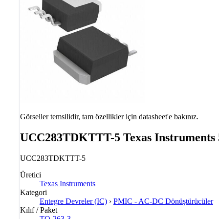
Görseller temsilidir, tam özellikler için datasheet'e bakınız.
UCC283TDKTTT-5 Texas Instruments
UCC283TDKTTT-5
Üretici
Texas Instruments
Kategori
Entegre Devreler (IC)
›
PMIC - AC-DC Dönüştürücüler
Kılıf / Paket
TO-263-3