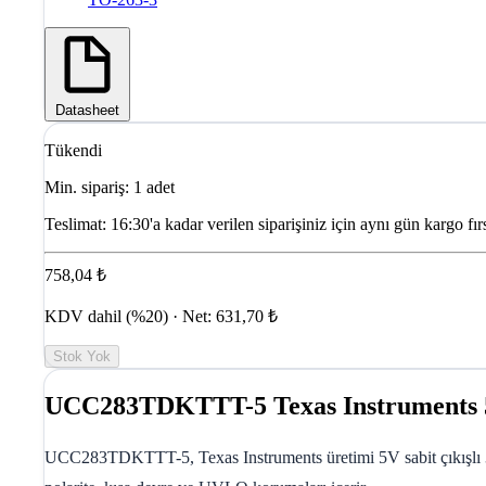
Datasheet
Tükendi
Min. sipariş: 1 adet
Teslimat:
16:30'a kadar verilen siparişiniz için aynı gün kargo fırs
758,04 ₺
KDV dahil (%20) · Net: 631,70 ₺
Stok Yok
UCC283TDKTTT-5 Texas Instruments 
UCC283TDKTTT-5, Texas Instruments üretimi 5V sabit çıkışlı 3A 