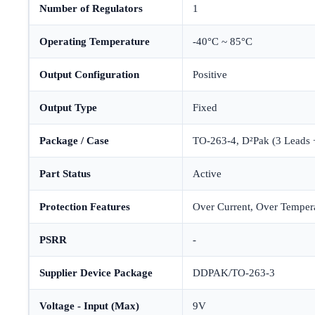
Number of Regulators
1
Operating Temperature
-40°C ~ 85°C
Output Configuration
Positive
Output Type
Fixed
Package / Case
TO-263-4, D²Pak (3 Leads
Part Status
Active
Protection Features
Over Current, Over Tempera
PSRR
-
Supplier Device Package
DDPAK/TO-263-3
Voltage - Input (Max)
9V