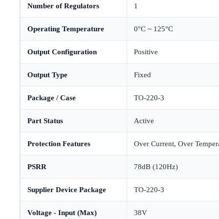
Number of Regulators
1
Operating Temperature
0°C ~ 125°C
Output Configuration
Positive
Output Type
Fixed
Package / Case
TO-220-3
Part Status
Active
Protection Features
Over Current, Over Temperat
PSRR
78dB (120Hz)
Supplier Device Package
TO-220-3
Voltage - Input (Max)
38V