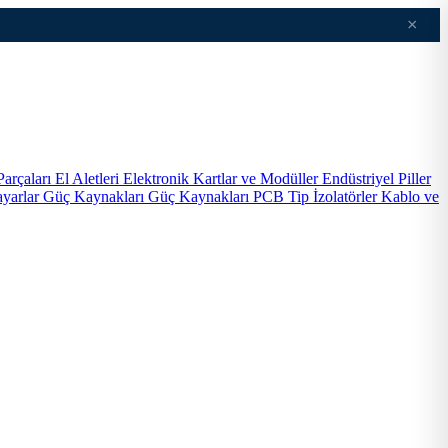
×
Parçaları
El Aletleri
Elektronik Kartlar ve Modüller
Endüstriyel Piller
ayarlar
Güç Kaynakları
Güç Kaynakları PCB Tip
İzolatörler
Kablo ve