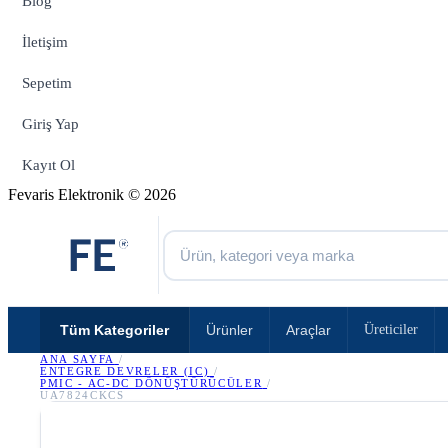
Blog
İletişim
Sepetim
Giriş Yap
Kayıt Ol
Fevaris Elektronik © 2026
Tüm Kategoriler
Ürünler
Araçlar
Üreticiler
ANA SAYFA
/
ENTEGRE DEVRELER (IC)
/
PMIC - AC-DC DÖNÜŞTÜRÜCÜLER
/
UA7824CKCS