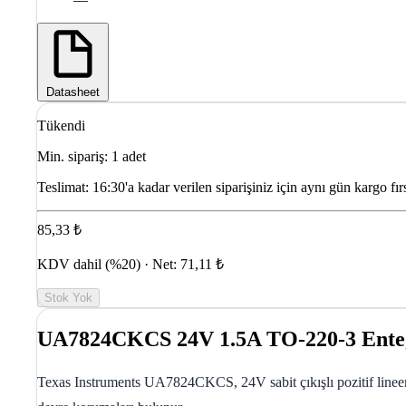
Datasheet
Tükendi
Min. sipariş: 1 adet
Teslimat:
16:30'a kadar verilen siparişiniz için aynı gün kargo fırs
85,33 ₺
KDV dahil (%20) · Net: 71,11 ₺
Stok Yok
UA7824CKCS 24V 1.5A TO-220-3 Ente
Texas Instruments UA7824CKCS, 24V sabit çıkışlı pozitif lineer vo