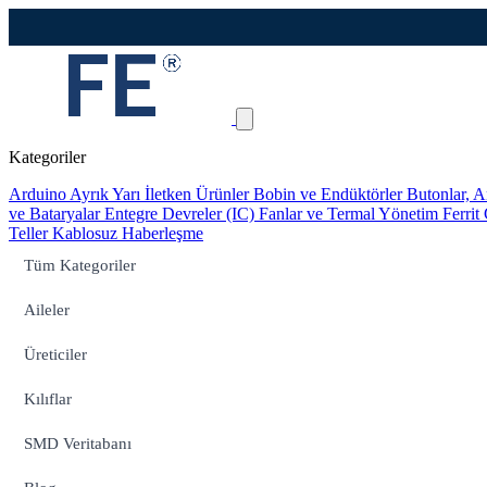
Kategoriler
Arduino
Ayrık Yarı İletken Ürünler
Bobin ve Endüktörler
Butonlar, A
ve Bataryalar
Entegre Devreler (IC)
Fanlar ve Termal Yönetim
Ferrit
Teller
Kablosuz Haberleşme
Tüm Kategoriler
Aileler
Üreticiler
Kılıflar
SMD Veritabanı