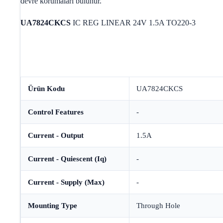
devre korumaları bulunur.
UA7824CKCS
IC REG LINEAR 24V 1.5A TO220-3
Ürün Kodu
UA7824CKCS
Control Features
-
Current - Output
1.5A
Current - Quiescent (Iq)
-
Current - Supply (Max)
-
Mounting Type
Through Hole