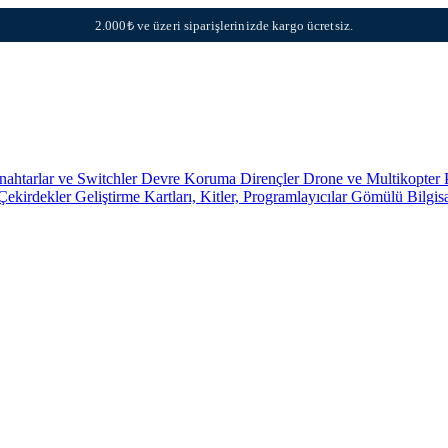
2.000₺ ve üzeri siparişlerinizde kargo ücretsiz.
nahtarlar ve Switchler
Devre Koruma
Dirençler
Drone ve Multikopter 
 Çekirdekler
Geliştirme Kartları, Kitler, Programlayıcılar
Gömülü Bilgis