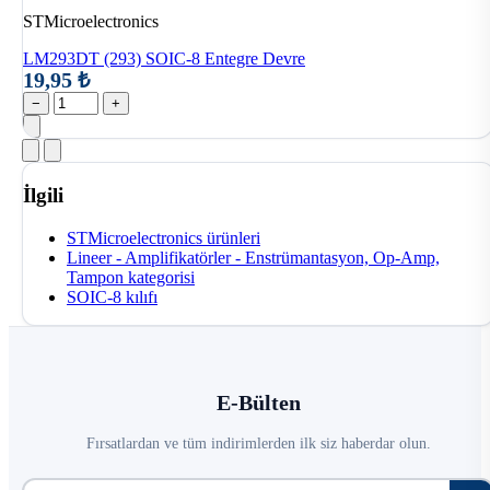
STMicroelectronics
LM293DT (293) SOIC-8 Entegre Devre
19,95 ₺
−
+
İlgili
STMicroelectronics ürünleri
Lineer - Amplifikatörler - Enstrümantasyon, Op-Amp,
Tampon kategorisi
SOIC-8 kılıfı
E-Bülten
Fırsatlardan ve tüm indirimlerden ilk siz haberdar olun.