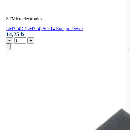
STMicroelectronics
LM324D (LM324) SO-14 Entegre Devre
14,25 ₺
−
+