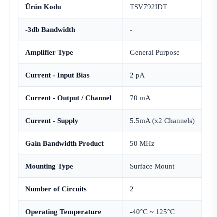
Ürün Kodu
TSV792IDT
-3db Bandwidth
-
Amplifier Type
General Purpose
Current - Input Bias
2 pA
Current - Output / Channel
70 mA
Current - Supply
5.5mA (x2 Channels)
Gain Bandwidth Product
50 MHz
Mounting Type
Surface Mount
Number of Circuits
2
Operating Temperature
-40°C ~ 125°C