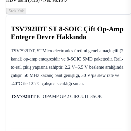
KDV dahil (%20) · Net: 98,18 ₺
Stok Yok
TSV792IDT ST 8-SOIC Çift Op-Amp
Entegre Devre Hakkında
TSV792IDT, STMicroelectronics üretimi genel amaçlı çift (2
kanal) op-amp entegresidir ve 8-SOIC SMD pakettedir. Rail-
to-rail çıkış yapısına sahiptir; 2.2 V–5.5 V besleme aralığında
çalışır. 50 MHz kazanç bant genişliği, 30 V/µs slew rate ve
-40°C ile 125°C çalışma sıcaklığı sunar.
TSV792IDT
IC OPAMP GP 2 CIRCUIT 8SOIC