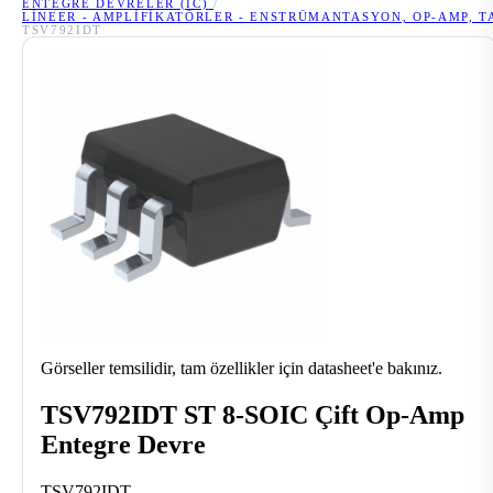
ENTEGRE DEVRELER (IC)
/
LINEER - AMPLIFIKATÖRLER - ENSTRÜMANTASYON, OP-AMP, 
TSV792IDT
Görseller temsilidir, tam özellikler için datasheet'e bakınız.
TSV792IDT ST 8-SOIC Çift Op-Amp
Entegre Devre
TSV792IDT