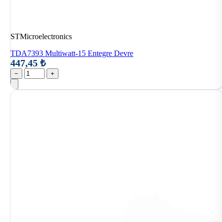
STMicroelectronics
TDA7393 Multiwatt-15 Entegre Devre
447,45 ₺
−
+