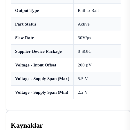
Output Type
Rail-to-Rail
Part Status
Active
Slew Rate
30V/µs
Supplier Device Package
8-SOIC
Voltage - Input Offset
200 µV
Voltage - Supply Span (Max)
5.5 V
Voltage - Supply Span (Min)
2.2 V
Kaynaklar