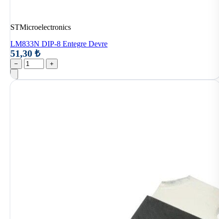
STMicroelectronics
LM833N DIP-8 Entegre Devre
51,30 ₺
−
+