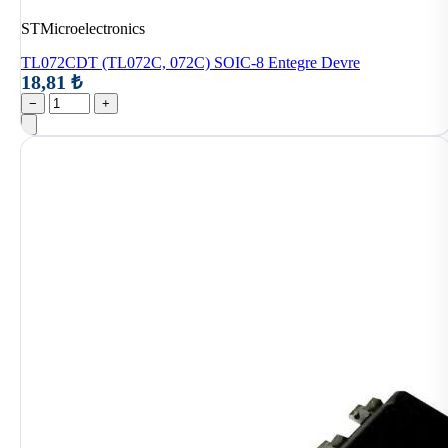
STMicroelectronics
TL072CDT (TL072C, 072C) SOIC-8 Entegre Devre
18,81 ₺
−
+