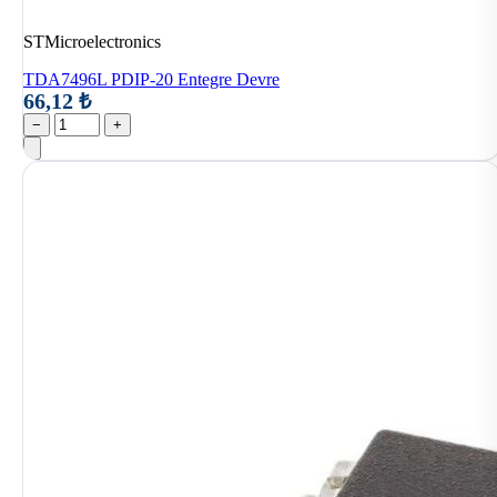
STMicroelectronics
TDA7496L PDIP-20 Entegre Devre
66,12 ₺
−
+