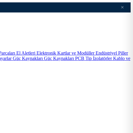
×
Parçaları
El Aletleri
Elektronik Kartlar ve Modüller
Endüstriyel Piller
ayarlar
Güç Kaynakları
Güç Kaynakları PCB Tip
İzolatörler
Kablo ve