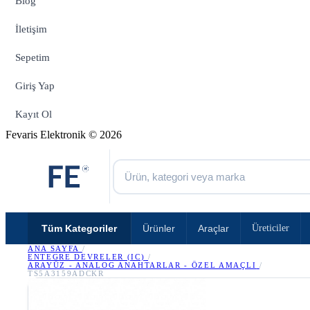
Blog
İletişim
Sepetim
Giriş Yap
Kayıt Ol
Fevaris Elektronik © 2026
Tüm Kategoriler
Ürünler
Araçlar
Üreticiler
ANA SAYFA
/
ENTEGRE DEVRELER (IC)
/
ARAYÜZ - ANALOG ANAHTARLAR - ÖZEL AMAÇLI
/
TS5A3159ADCKR