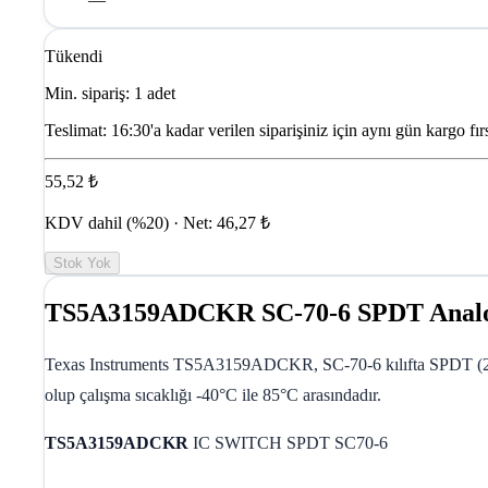
Tükendi
Min. sipariş: 1 adet
Teslimat:
16:30'a kadar verilen siparişiniz için aynı gün kargo fırs
55,52 ₺
KDV dahil (%20) · Net: 46,27 ₺
Stok Yok
TS5A3159ADCKR SC-70-6 SPDT Analog
Texas Instruments TS5A3159ADCKR, SC-70-6 kılıfta SPDT (2:1) 
olup çalışma sıcaklığı -40°C ile 85°C arasındadır.
TS5A3159ADCKR
IC SWITCH SPDT SC70-6