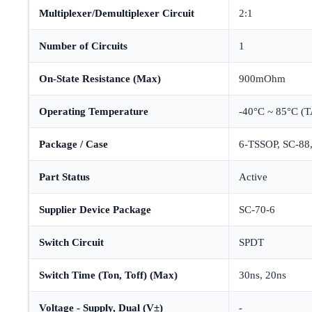
Multiplexer/Demultiplexer Circuit
2:1
Number of Circuits
1
On-State Resistance (Max)
900mOhm
Operating Temperature
-40°C ~ 85°C (T
Package / Case
6-TSSOP, SC-88
Part Status
Active
Supplier Device Package
SC-70-6
Switch Circuit
SPDT
Switch Time (Ton, Toff) (Max)
30ns, 20ns
Voltage - Supply, Dual (V±)
-