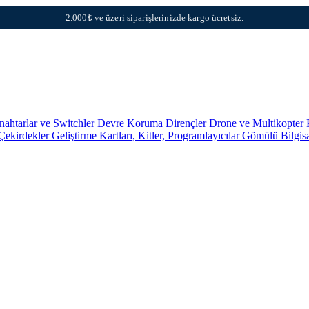
2.000₺ ve üzeri siparişlerinizde kargo ücretsiz.
nahtarlar ve Switchler
Devre Koruma
Dirençler
Drone ve Multikopter 
 Çekirdekler
Geliştirme Kartları, Kitler, Programlayıcılar
Gömülü Bilgis