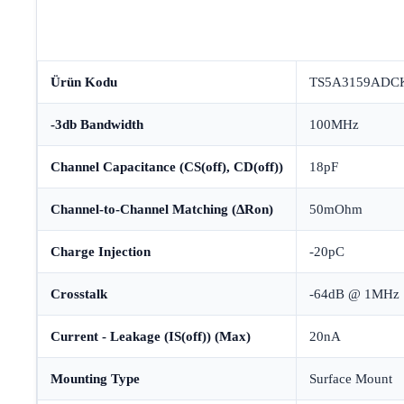
Ürün Kodu
TS5A3159ADC
-3db Bandwidth
100MHz
Channel Capacitance (CS(off), CD(off))
18pF
Channel-to-Channel Matching (ΔRon)
50mOhm
Charge Injection
-20pC
Crosstalk
-64dB @ 1MHz
Current - Leakage (IS(off)) (Max)
20nA
Mounting Type
Surface Mount