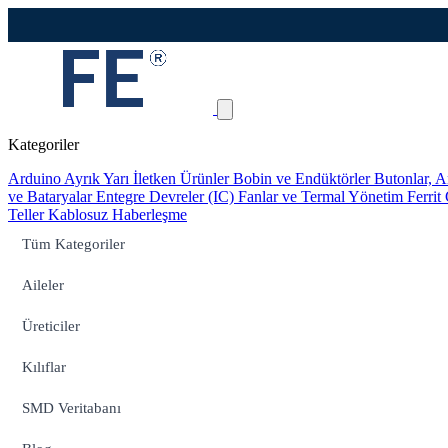
Kategoriler
Arduino
Ayrık Yarı İletken Ürünler
Bobin ve Endüktörler
Butonlar, A
ve Bataryalar
Entegre Devreler (IC)
Fanlar ve Termal Yönetim
Ferrit
Teller
Kablosuz Haberleşme
Tüm Kategoriler
Aileler
Üreticiler
Kılıflar
SMD Veritabanı