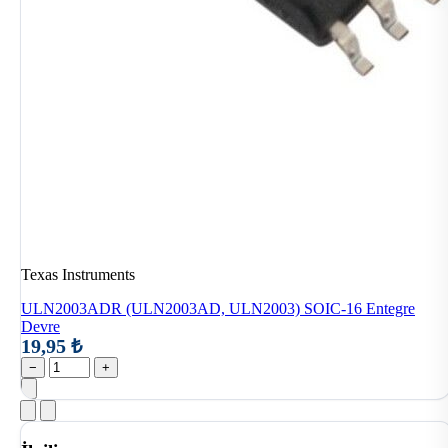
Texas Instruments
ULN2003ADR (ULN2003AD, ULN2003) SOIC-16 Entegre
Devre
19,95 ₺
−
+