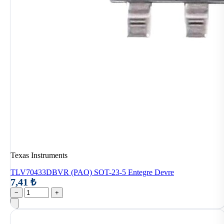
Texas Instruments
TLV70433DBVR (PAO) SOT-23-5 Entegre Devre
7,41 ₺
−
+