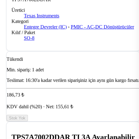
Üretici
Texas Instruments
Kategori
Entegre Devreler (IC)
›
PMIC - AC-DC Dönüştürücüler
Kılıf / Paket
SO-8
Tükendi
Min. sipariş: 1 adet
Teslimat:
16:30'a kadar verilen siparişiniz için aynı gün kargo fırsatı
186,73 ₺
KDV dahil (%20) · Net: 155,61 ₺
Stok Yok
TPS7A7002DDAR TI 3A Ayarlanabilir