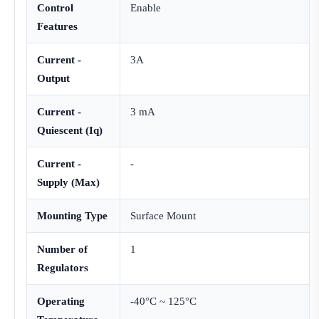
Control
Enable
Features
Current -
3A
Output
Current -
3 mA
Quiescent (Iq)
Current -
-
Supply (Max)
Mounting Type
Surface Mount
Number of
1
Regulators
Operating
-40°C ~ 125°C