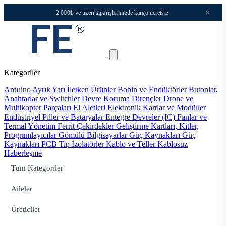
×
2.000₺ ve üzeri siparişlerinizde kargo ücretsiz.
Kategoriler
Arduino
Ayrık Yarı İletken Ürünler
Bobin ve Endüktörler
Butonlar,
Anahtarlar ve Switchler
Devre Koruma
Dirençler
Drone ve
Multikopter Parçaları
El Aletleri
Elektronik Kartlar ve Modüller
Endüstriyel Piller ve Bataryalar
Entegre Devreler (IC)
Fanlar ve
Termal Yönetim
Ferrit Çekirdekler
Geliştirme Kartları, Kitler,
Programlayıcılar
Gömülü Bilgisayarlar
Güç Kaynakları
Güç
Kaynakları PCB Tip
İzolatörler
Kablo ve Teller
Kablosuz
Haberleşme
Tüm Kategoriler
Aileler
Üreticiler