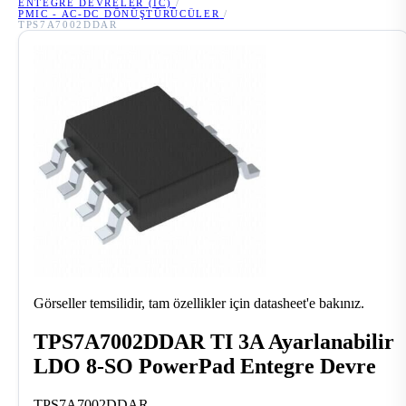
ENTEGRE DEVRELER (IC)
/
PMIC - AC-DC DÖNÜŞTÜRÜCÜLER
/
TPS7A7002DDAR
Görseller temsilidir, tam özellikler için datasheet'e bakınız.
TPS7A7002DDAR TI 3A Ayarlanabilir
LDO 8-SO PowerPad Entegre Devre
TPS7A7002DDAR