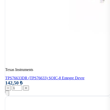
Texas Instruments
TPS76633DR (TPS76633) SOIC-8 Entegre Devre
142,50 ₺
−
+