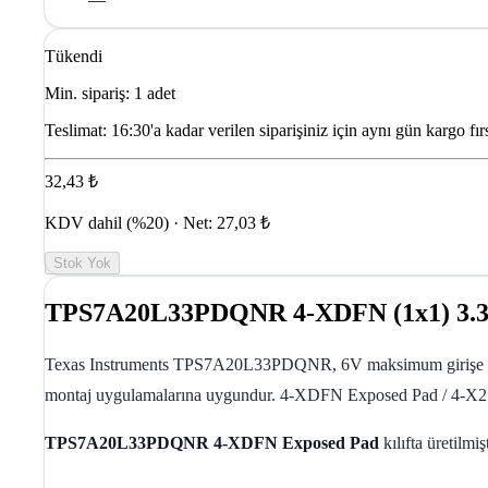
Tükendi
Min. sipariş: 1 adet
Teslimat:
16:30'a kadar verilen siparişiniz için aynı gün kargo fırs
32,43 ₺
KDV dahil (%20) · Net: 27,03 ₺
Stok Yok
TPS7A20L33PDQNR 4-XDFN (1x1) 3.3
Texas Instruments TPS7A20L33PDQNR, 6V maksimum girişe sahip 
montaj uygulamalarına uygundur. 4-XDFN Exposed Pad / 4-X2SON 
TPS7A20L33PDQNR
4-XDFN Exposed Pad
kılıfta üretilm