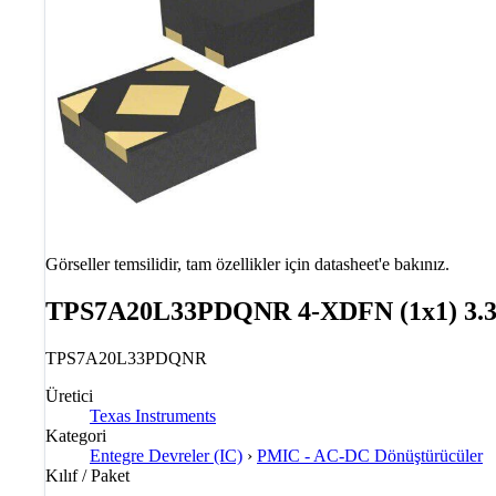
Görseller temsilidir, tam özellikler için datasheet'e bakınız.
TPS7A20L33PDQNR 4-XDFN (1x1) 3.3
TPS7A20L33PDQNR
Üretici
Texas Instruments
Kategori
Entegre Devreler (IC)
›
PMIC - AC-DC Dönüştürücüler
Kılıf / Paket
—