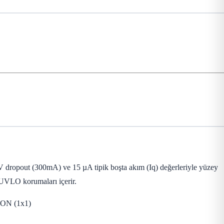
dropout (300mA) ve 15 µA tipik boşta akım (Iq) değerleriyle yüzey
 UVLO korumaları içerir.
2SON (1x1)