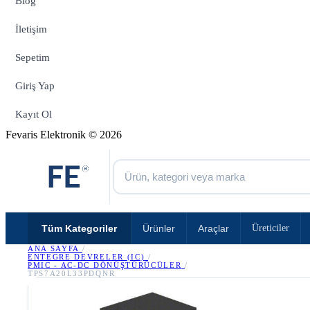
Blog
İletişim
Sepetim
Giriş Yap
Kayıt Ol
Fevaris Elektronik © 2026
Tüm Kategoriler
Ürünler
Araçlar
Üreticiler
ANA SAYFA
/
ENTEGRE DEVRELER (IC)
/
PMIC - AC-DC DÖNÜŞTÜRÜCÜLER
/
TPS7A20L33PDQNR