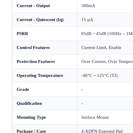
Current - Output
300mA
Current - Quiescent (Iq)
15 µA
PSRR
95dB ~ 45dB (100Hz ~ 1M
Control Features
Current Limit, Enable
Protection Features
Over Current, Over Temper
Operating Temperature
-40°C ~ 125°C (TJ)
Grade
-
Qualification
-
Mounting Type
Surface Mount
Package / Case
4-XDFN Exposed Pad