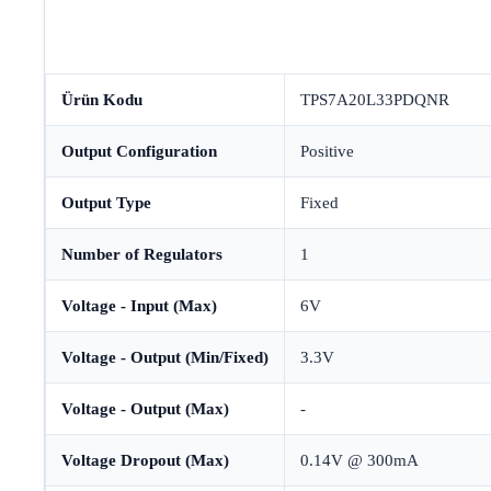
Ürün Kodu
TPS7A20L33PDQNR
Output Configuration
Positive
Output Type
Fixed
Number of Regulators
1
Voltage - Input (Max)
6V
Voltage - Output (Min/Fixed)
3.3V
Voltage - Output (Max)
-
Voltage Dropout (Max)
0.14V @ 300mA