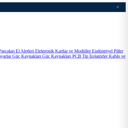
×
Parçaları
El Aletleri
Elektronik Kartlar ve Modüller
Endüstriyel Piller
ayarlar
Güç Kaynakları
Güç Kaynakları PCB Tip
İzolatörler
Kablo ve