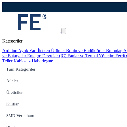
Kategoriler
Arduino
Ayrık Yarı İletken Ürünler
Bobin ve Endüktörler
Butonlar, A
ve Bataryalar
Entegre Devreler (IC)
Fanlar ve Termal Yönetim
Ferrit
Teller
Kablosuz Haberleşme
Tüm Kategoriler
Aileler
Üreticiler
Kılıflar
SMD Veritabanı