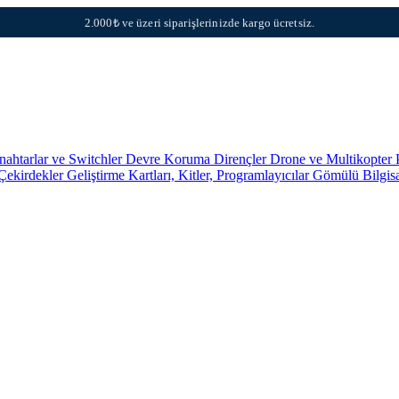
2.000₺ ve üzeri siparişlerinizde kargo ücretsiz.
nahtarlar ve Switchler
Devre Koruma
Dirençler
Drone ve Multikopter 
 Çekirdekler
Geliştirme Kartları, Kitler, Programlayıcılar
Gömülü Bilgis