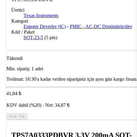
Üretici
Texas Instruments
Kategori
Entegre Devreler (IC)
›
PMIC - AC-DC Dönüştürücüler
Kılıf / Paket
SOT-23-5
(5 pin)
Tükendi
Min. sipariş: 1 adet
Teslimat:
16:30'a kadar verilen siparişiniz için aynı gün kargo fırsatı
41,84 ₺
KDV dahil (%20) · Net: 34,87 ₺
Stok Yok
TPS7A0333PDBVR 3.3V 200mA SOT-