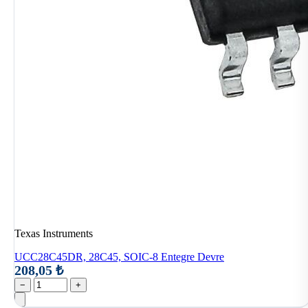
Texas Instruments
UCC28C45DR, 28C45, SOIC-8 Entegre Devre
208,05 ₺
−
+