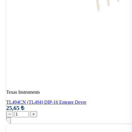
Texas Instruments
TL494CN (TL494) DIP-16 Entegre Devre
25,65 ₺
−
+