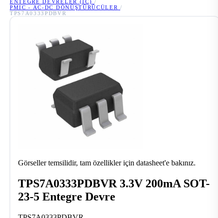
ENTEGRE DEVRELER (IC)
/
PMIC - AC-DC DÖNÜŞTÜRÜCÜLER
/
TPS7A0333PDBVR
Görseller temsilidir, tam özellikler için datasheet'e bakınız.
TPS7A0333PDBVR 3.3V 200mA SOT-
23-5 Entegre Devre
TPS7A0333PDBVR