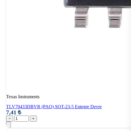
Texas Instruments
TLV70433DBVR (PAO) SOT-23-5 Entegre Devre
7,41 ₺
−
+