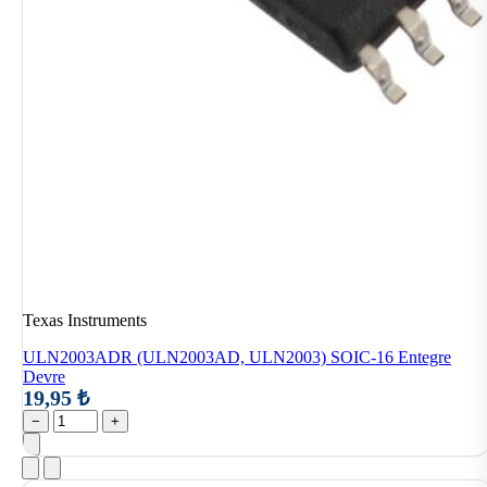
Texas Instruments
ULN2003ADR (ULN2003AD, ULN2003) SOIC-16 Entegre
Devre
19,95 ₺
−
+