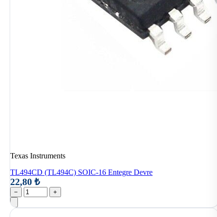
Texas Instruments
TL494CD (TL494C) SOIC-16 Entegre Devre
22,80 ₺
−
+