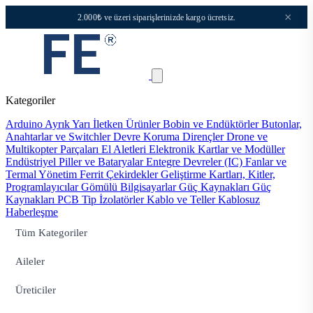
×
2.000₺ ve üzeri siparişlerinizde kargo ücretsiz.
Kategoriler
Arduino
Ayrık Yarı İletken Ürünler
Bobin ve Endüktörler
Butonlar,
Anahtarlar ve Switchler
Devre Koruma
Dirençler
Drone ve
Multikopter Parçaları
El Aletleri
Elektronik Kartlar ve Modüller
Endüstriyel Piller ve Bataryalar
Entegre Devreler (IC)
Fanlar ve
Termal Yönetim
Ferrit Çekirdekler
Geliştirme Kartları, Kitler,
Programlayıcılar
Gömülü Bilgisayarlar
Güç Kaynakları
Güç
Kaynakları PCB Tip
İzolatörler
Kablo ve Teller
Kablosuz
Haberleşme
Tüm Kategoriler
Aileler
Üreticiler