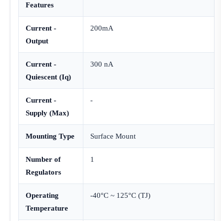
Features
Current -
200mA
Output
Current -
300 nA
Quiescent (Iq)
Current -
-
Supply (Max)
Mounting Type
Surface Mount
Number of
1
Regulators
Operating
-40°C ~ 125°C (TJ)
Temperature