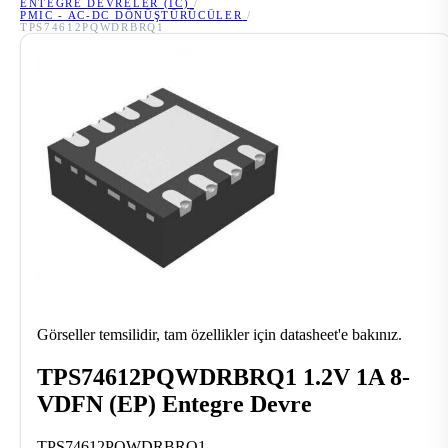
ENTEGRE DEVRELER (IC)
/
PMIC - AC-DC DÖNÜŞTÜRÜCÜLER
/
TPS74612PQWDRBRQ1
Görseller temsilidir, tam özellikler için datasheet'e bakınız.
TPS74612PQWDRBRQ1 1.2V 1A 8-
VDFN (EP) Entegre Devre
TPS74612PQWDRBRQ1