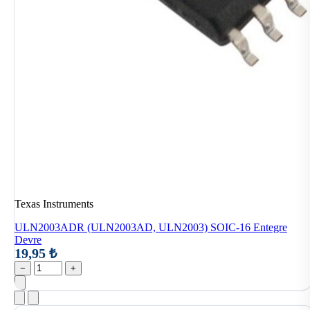
Texas Instruments
ULN2003ADR (ULN2003AD, ULN2003) SOIC-16 Entegre
Devre
19,95 ₺
−
+