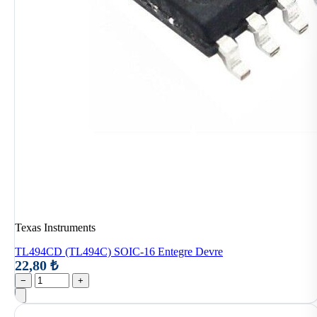
Texas Instruments
TL494CD (TL494C) SOIC-16 Entegre Devre
22,80 ₺
−
+