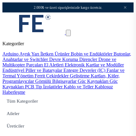
×
2.000₺ ve üzeri siparişlerinizde kargo ücretsiz.
Kategoriler
Arduino
Ayrık Yarı İletken Ürünler
Bobin ve Endüktörler
Butonlar,
Anahtarlar ve Switchler
Devre Koruma
Dirençler
Drone ve
Multikopter Parçaları
El Aletleri
Elektronik Kartlar ve Modüller
Endüstriyel Piller ve Bataryalar
Entegre Devreler (IC)
Fanlar ve
Termal Yönetim
Ferrit Çekirdekler
Geliştirme Kartları, Kitler,
Programlayıcılar
Gömülü Bilgisayarlar
Güç Kaynakları
Güç
Kaynakları PCB Tip
İzolatörler
Kablo ve Teller
Kablosuz
Haberleşme
Tüm Kategoriler
Aileler
Üreticiler