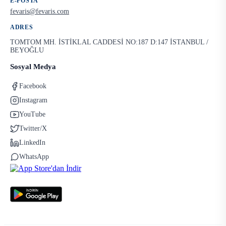
E-POSTA
fevaris@fevaris.com
ADRES
TOMTOM MH. İSTİKLAL CADDESİ NO:187 D:147 İSTANBUL /
BEYOĞLU
Sosyal Medya
Facebook
Instagram
YouTube
Twitter/X
LinkedIn
WhatsApp