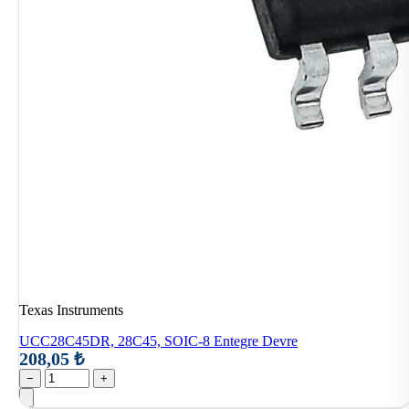
Texas Instruments
UCC28C45DR, 28C45, SOIC-8 Entegre Devre
208,05 ₺
−
+