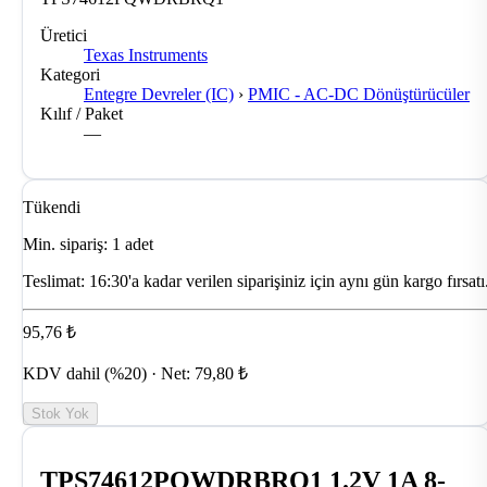
Üretici
Texas Instruments
Kategori
Entegre Devreler (IC)
›
PMIC - AC-DC Dönüştürücüler
Kılıf / Paket
—
Tükendi
Min. sipariş: 1 adet
Teslimat:
16:30'a kadar verilen siparişiniz için aynı gün kargo fırsatı
95,76 ₺
KDV dahil (%20) · Net: 79,80 ₺
Stok Yok
TPS74612PQWDRBRQ1 1.2V 1A 8-