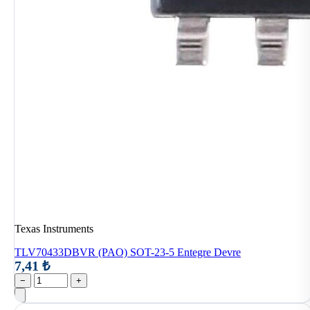
Texas Instruments
TLV70433DBVR (PAO) SOT-23-5 Entegre Devre
7,41 ₺
−
+