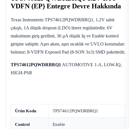
VDFN (EP) Entegre Devre Hakkında
Texas Instruments TPS74612PQWDRBRQ1, 1.2V sabit
çıkışlı, 1A düşük dropout (LDO) lineer regülatördür. 6V
maksimum giriş gerilimi, 36 µA düşük Iq ve Enable kontrol
girişine sahiptir. Aşırı akım, aşırı sıcaklık ve UVLO korumaları
bulunur; 8-VDFN Exposed Pad (8-SON 3x3) SMD pakettedir.
TPS74612PQWDRBRQ1
AUTOMOTIVE 1-A, LOW-IQ,
HIGH-PSR
Ürün Kodu
TPS74612PQWDRBRQ1
Control
Enable