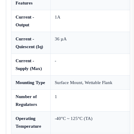
Features
Current -
1A
Output
Current -
36 µA
Quiescent (Iq)
Current -
-
Supply (Max)
Mounting Type
Surface Mount, Wettable Flank
Number of
1
Regulators
Operating
-40°C ~ 125°C (TA)
Temperature