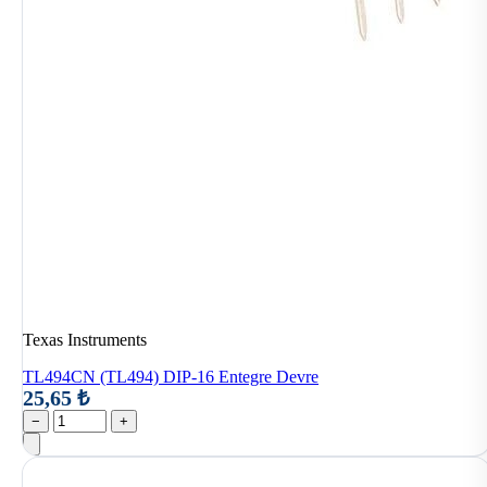
Texas Instruments
TL494CN (TL494) DIP-16 Entegre Devre
25,65 ₺
−
+