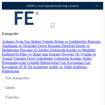
×
2.000₺ ve üzeri siparişlerinizde kargo ücretsiz.
Kategoriler
Arduino
Ayrık Yarı İletken Ürünler
Bobin ve Endüktörler
Butonlar,
Anahtarlar ve Switchler
Devre Koruma
Dirençler
Drone ve
Multikopter Parçaları
El Aletleri
Elektronik Kartlar ve Modüller
Endüstriyel Piller ve Bataryalar
Entegre Devreler (IC)
Fanlar ve
Termal Yönetim
Ferrit Çekirdekler
Geliştirme Kartları, Kitler,
Programlayıcılar
Gömülü Bilgisayarlar
Güç Kaynakları
Güç
Kaynakları PCB Tip
İzolatörler
Kablo ve Teller
Kablosuz
Haberleşme
Tüm Kategoriler
Aileler
Üreticiler