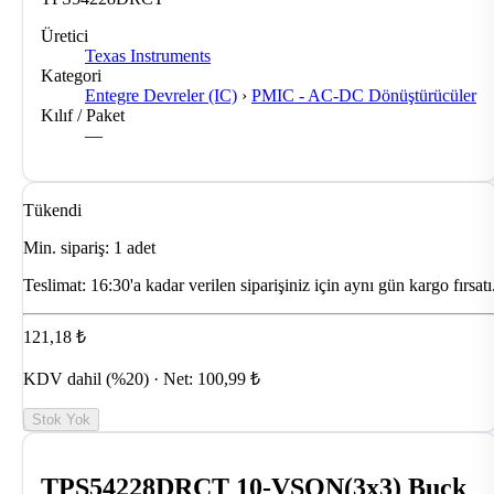
Üretici
Texas Instruments
Kategori
Entegre Devreler (IC)
›
PMIC - AC-DC Dönüştürücüler
Kılıf / Paket
—
Tükendi
Min. sipariş: 1 adet
Teslimat:
16:30'a kadar verilen siparişiniz için aynı gün kargo fırsatı
121,18 ₺
KDV dahil (%20) · Net: 100,99 ₺
Stok Yok
TPS54228DRCT 10-VSON(3x3) Buck