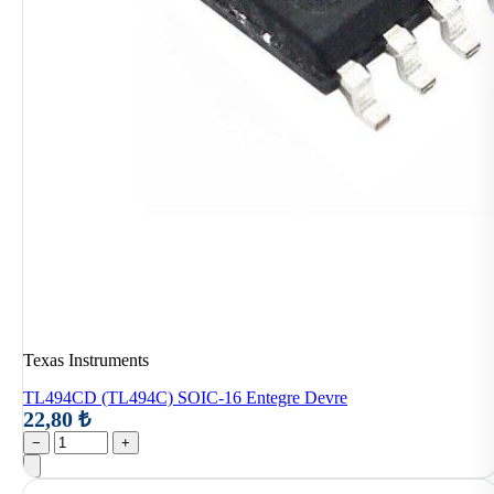
Texas Instruments
TL494CD (TL494C) SOIC-16 Entegre Devre
22,80 ₺
−
+