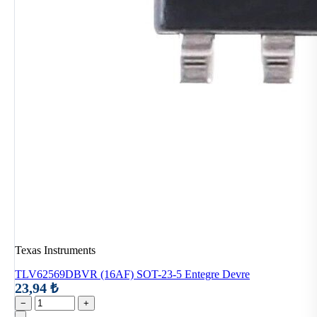
Texas Instruments
TLV62569DBVR (16AF) SOT-23-5 Entegre Devre
23,94 ₺
−
+