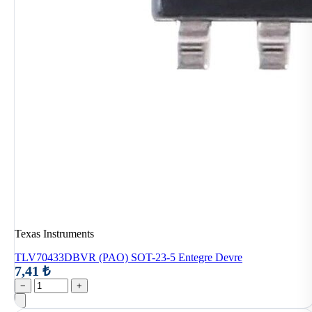
Texas Instruments
TLV70433DBVR (PAO) SOT-23-5 Entegre Devre
7,41 ₺
−
+