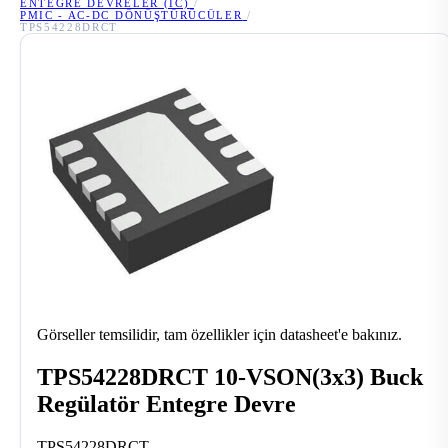
ENTEGRE DEVRELER (IC)
/
PMIC - AC-DC DÖNÜŞTÜRÜCÜLER
/
TPS54228DRCT
Görseller temsilidir, tam özellikler için datasheet'e bakınız.
TPS54228DRCT 10-VSON(3x3) Buck
Regülatör Entegre Devre
TPS54228DRCT