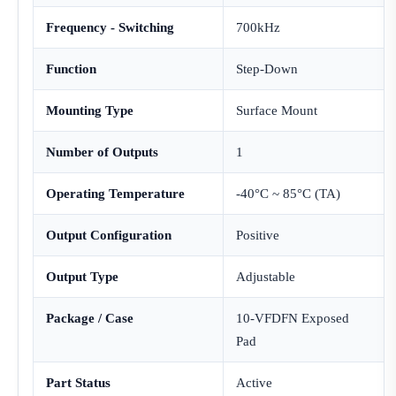
Frequency - Switching
700kHz
Function
Step-Down
Mounting Type
Surface Mount
Number of Outputs
1
Operating Temperature
-40°C ~ 85°C (TA)
Output Configuration
Positive
Output Type
Adjustable
Package / Case
10-VFDFN Exposed
Pad
Part Status
Active