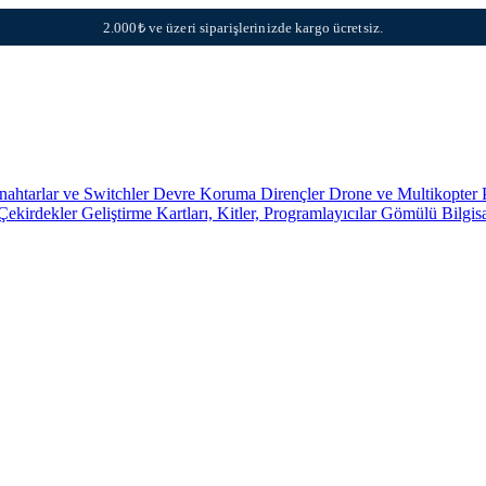
2.000₺ ve üzeri siparişlerinizde kargo ücretsiz.
nahtarlar ve Switchler
Devre Koruma
Dirençler
Drone ve Multikopter 
 Çekirdekler
Geliştirme Kartları, Kitler, Programlayıcılar
Gömülü Bilgis