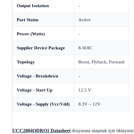
Output Isolation
-
Part Status
Active
Power (Watts)
-
Supplier Device Package
8-SOIC
Topology
Boost, Flyback, Forward
Voltage - Breakdown
-
Voltage - Start Up
12.5 V
Voltage - Supply (Vcc/Vdd)
8.3V ~ 12V
UCC2804QDRQ1 Datasheet
dosyasına ulaşmak için tıklayınız