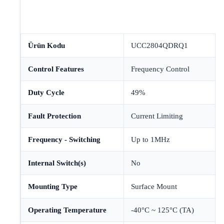
Ürün Kodu
UCC2804QDRQ1
Control Features
Frequency Control
Duty Cycle
49%
Fault Protection
Current Limiting
Frequency - Switching
Up to 1MHz
Internal Switch(s)
No
Mounting Type
Surface Mount
Operating Temperature
-40°C ~ 125°C (TA)