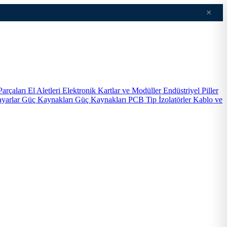
×
Parçaları
El Aletleri
Elektronik Kartlar ve Modüller
Endüstriyel Piller
ayarlar
Güç Kaynakları
Güç Kaynakları PCB Tip
İzolatörler
Kablo ve