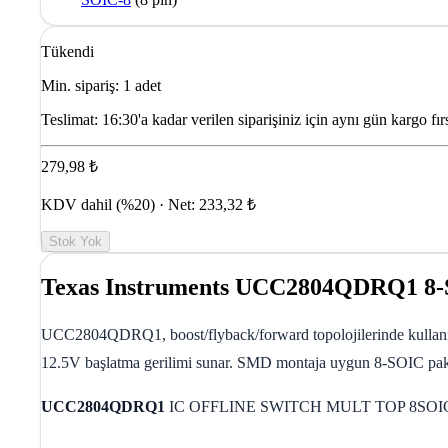
Tükendi
Min. sipariş: 1 adet
Teslimat:
16:30'a kadar verilen siparişiniz için aynı gün kargo fırs
279,98 ₺
KDV dahil (%20) · Net: 233,32 ₺
Stok Yok
Texas Instruments UCC2804QDRQ1 8-
UCC2804QDRQ1, boost/flyback/forward topolojilerinde kullanılab
12.5V başlatma gerilimi sunar. SMD montaja uygun 8-SOIC pakett
UCC2804QDRQ1
IC OFFLINE SWITCH MULT TOP 8SOI