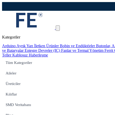
Kategoriler
Arduino
Ayrık Yarı İletken Ürünler
Bobin ve Endüktörler
Butonlar, A
ve Bataryalar
Entegre Devreler (IC)
Fanlar ve Termal Yönetim
Ferrit
Teller
Kablosuz Haberleşme
Tüm Kategoriler
Aileler
Üreticiler
Kılıflar
SMD Veritabanı