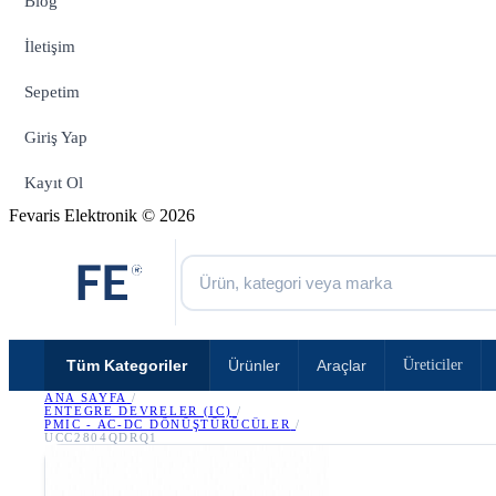
Blog
İletişim
Sepetim
Giriş Yap
Kayıt Ol
Fevaris Elektronik © 2026
Tüm Kategoriler
Ürünler
Araçlar
Üreticiler
ANA SAYFA
/
ENTEGRE DEVRELER (IC)
/
PMIC - AC-DC DÖNÜŞTÜRÜCÜLER
/
UCC2804QDRQ1