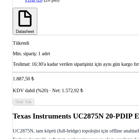
Datasheet
Tükendi
Min. sipariş: 1 adet
Teslimat:
16:30'a kadar verilen siparişiniz için aynı gün kargo fırs
1.887,50 ₺
KDV dahil (%20) · Net: 1.572,92 ₺
Stok Yok
Texas Instruments UC2875N 20-PDIP E
UC2875N, tam köprü (full-bridge) topolojisi için offline anahtar