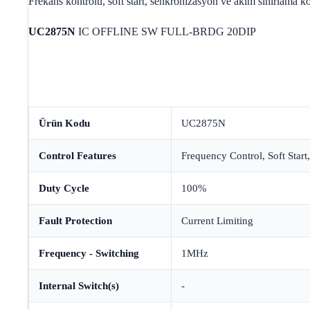
Frekans kontrolü, soft start, senkronizasyon ve akım sınırlama ko
UC2875N
IC OFFLINE SW FULL-BRDG 20DIP
Ürün Kodu
UC2875N
Control Features
Frequency Control, Soft Start
Duty Cycle
100%
Fault Protection
Current Limiting
Frequency - Switching
1MHz
Internal Switch(s)
-