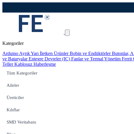
Kategoriler
Arduino
Ayrık Yarı İletken Ürünler
Bobin ve Endüktörler
Butonlar, A
ve Bataryalar
Entegre Devreler (IC)
Fanlar ve Termal Yönetim
Ferrit
Teller
Kablosuz Haberleşme
Tüm Kategoriler
Aileler
Üreticiler
Kılıflar
SMD Veritabanı