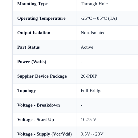
Mounting Type
Through Hole
Operating Temperature
-25°C ~ 85°C (TA)
Output Isolation
Non-Isolated
Part Status
Active
Power (Watts)
-
Supplier Device Package
20-PDIP
Topology
Full-Bridge
Voltage - Breakdown
-
Voltage - Start Up
10.75 V
Voltage - Supply (Vcc/Vdd)
9.5V ~ 20V