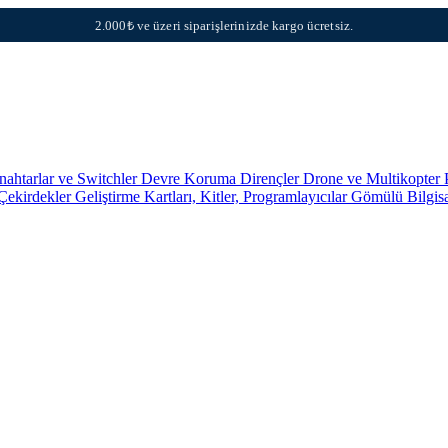
2.000₺ ve üzeri siparişlerinizde kargo ücretsiz.
nahtarlar ve Switchler
Devre Koruma
Dirençler
Drone ve Multikopter 
 Çekirdekler
Geliştirme Kartları, Kitler, Programlayıcılar
Gömülü Bilgis