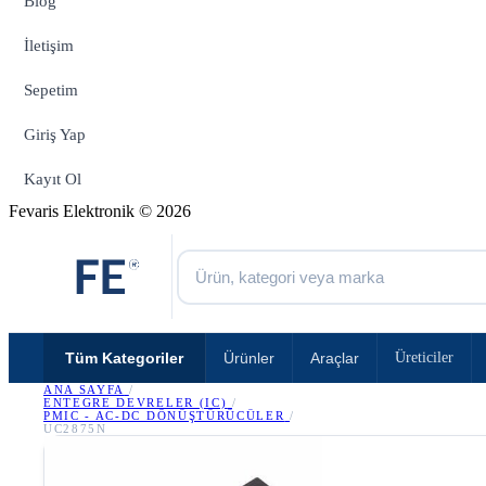
Blog
İletişim
Sepetim
Giriş Yap
Kayıt Ol
Fevaris Elektronik © 2026
Tüm Kategoriler
Ürünler
Araçlar
Üreticiler
ANA SAYFA
/
ENTEGRE DEVRELER (IC)
/
PMIC - AC-DC DÖNÜŞTÜRÜCÜLER
/
UC2875N