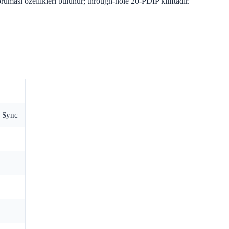
ruması özellikleri bulunur; through-hole 20-PDIP kılıftadır.
, Sync