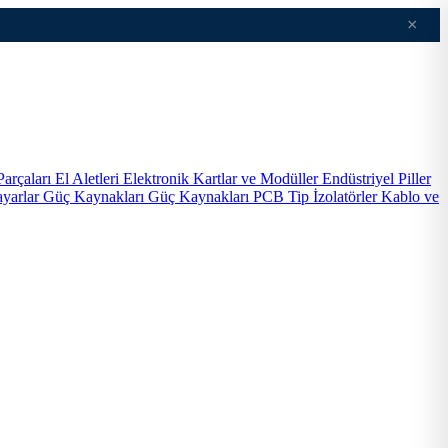
×
Parçaları
El Aletleri
Elektronik Kartlar ve Modüller
Endüstriyel Piller
ayarlar
Güç Kaynakları
Güç Kaynakları PCB Tip
İzolatörler
Kablo ve