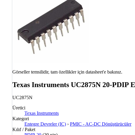
Görseller temsilidir, tam özellikler için datasheet'e bakınız.
Texas Instruments UC2875N 20-PDIP E
UC2875N
Üretici
Texas Instruments
Kategori
Entegre Devreler (IC)
›
PMIC - AC-DC Dönüştürücüler
Kılıf / Paket
PDIP-20
(20 pin)