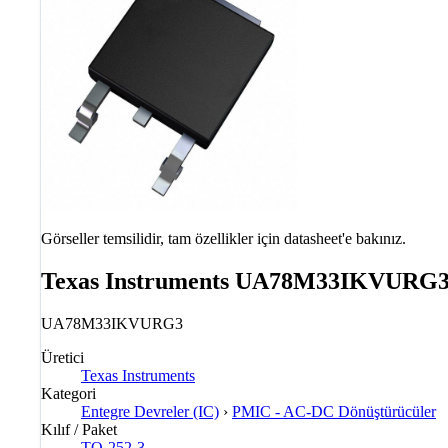
Görseller temsilidir, tam özellikler için datasheet'e bakınız.
Texas Instruments UA78M33IKVURG3 T
UA78M33IKVURG3
Üretici
Texas Instruments
Kategori
Entegre Devreler (IC)
›
PMIC - AC-DC Dönüştürücüler
Kılıf / Paket
TO-252-3