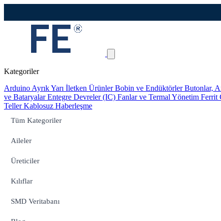
Kategoriler
Arduino
Ayrık Yarı İletken Ürünler
Bobin ve Endüktörler
Butonlar, A
ve Bataryalar
Entegre Devreler (IC)
Fanlar ve Termal Yönetim
Ferrit
Teller
Kablosuz Haberleşme
Tüm Kategoriler
Aileler
Üreticiler
Kılıflar
SMD Veritabanı