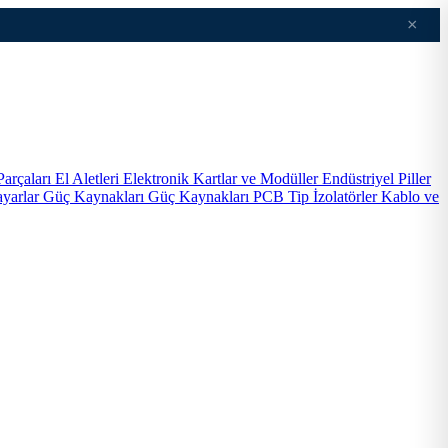
×
Parçaları
El Aletleri
Elektronik Kartlar ve Modüller
Endüstriyel Piller
ayarlar
Güç Kaynakları
Güç Kaynakları PCB Tip
İzolatörler
Kablo ve