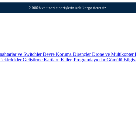
2.000₺ ve üzeri siparişlerinizde kargo ücretsiz.
nahtarlar ve Switchler
Devre Koruma
Dirençler
Drone ve Multikopter 
 Çekirdekler
Geliştirme Kartları, Kitler, Programlayıcılar
Gömülü Bilgis