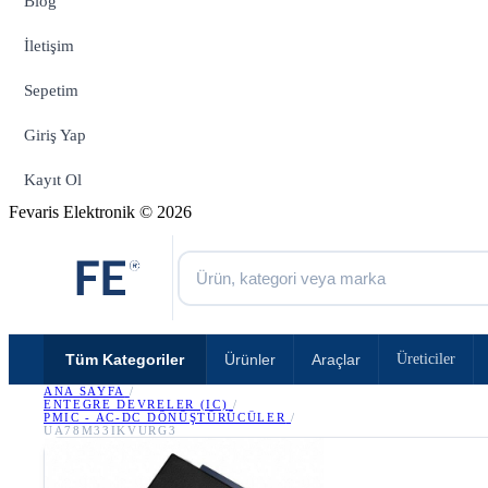
Blog
İletişim
Sepetim
Giriş Yap
Kayıt Ol
Fevaris Elektronik © 2026
Tüm Kategoriler
Ürünler
Araçlar
Üreticiler
ANA SAYFA
/
ENTEGRE DEVRELER (IC)
/
PMIC - AC-DC DÖNÜŞTÜRÜCÜLER
/
UA78M33IKVURG3