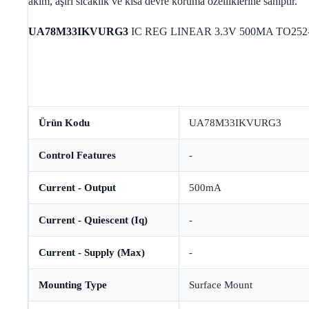
akım, aşırı sıcaklık ve kısa devre koruma özelliklerine sahiptir.
UA78M33IKVURG3
IC REG LINEAR 3.3V 500MA TO252
Ürün Kodu
UA78M33IKVURG3
Control Features
-
Current - Output
500mA
Current - Quiescent (Iq)
-
Current - Supply (Max)
-
Mounting Type
Surface Mount