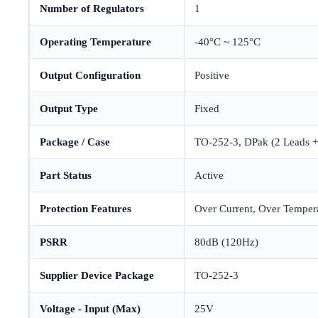
Number of Regulators
1
Operating Temperature
-40°C ~ 125°C
Output Configuration
Positive
Output Type
Fixed
Package / Case
TO-252-3, DPak (2 Leads +
Part Status
Active
Protection Features
Over Current, Over Temperat
PSRR
80dB (120Hz)
Supplier Device Package
TO-252-3
Voltage - Input (Max)
25V