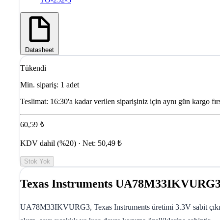
Datasheet
Tükendi
Min. sipariş: 1 adet
Teslimat:
16:30'a kadar verilen siparişiniz için aynı gün kargo fırs
60,59 ₺
KDV dahil (%20) · Net: 50,49 ₺
Stok Yok
Texas Instruments UA78M33IKVURG3 T
UA78M33IKVURG3, Texas Instruments üretimi 3.3V sabit çıkışlı 