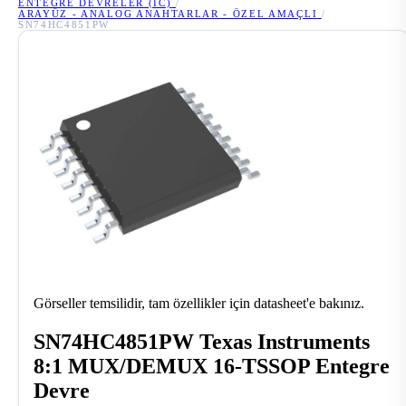
ENTEGRE DEVRELER (IC)
/
ARAYÜZ - ANALOG ANAHTARLAR - ÖZEL AMAÇLI
/
SN74HC4851PW
Görseller temsilidir, tam özellikler için datasheet'e bakınız.
SN74HC4851PW Texas Instruments
8:1 MUX/DEMUX 16-TSSOP Entegre
Devre