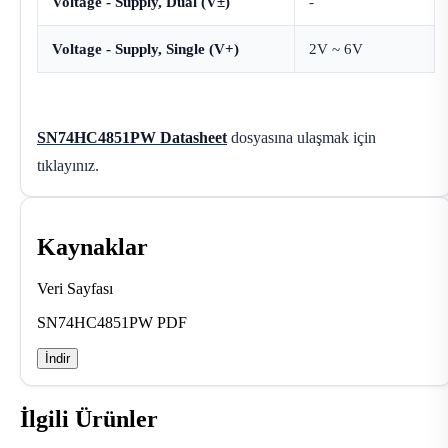
Voltage - Supply, Dual (V±)
-
Voltage - Supply, Single (V+)
2V ~ 6V
SN74HC4851PW Datasheet
dosyasına ulaşmak için
tıklayınız.
Kaynaklar
Veri Sayfası
SN74HC4851PW PDF
İndir
İlgili Ürünler