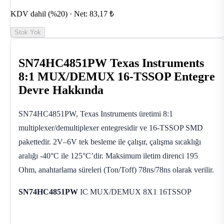
KDV dahil (%20) · Net: 83,17 ₺
Stok Yok
SN74HC4851PW Texas Instruments
8:1 MUX/DEMUX 16-TSSOP Entegre
Devre Hakkında
SN74HC4851PW, Texas Instruments üretimi 8:1
multiplexer/demultiplexer entegresidir ve 16-TSSOP SMD
pakettedir. 2V–6V tek besleme ile çalışır, çalışma sıcaklığı
aralığı -40°C ile 125°C’dir. Maksimum iletim direnci 195
Ohm, anahtarlama süreleri (Ton/Toff) 78ns/78ns olarak verilir.
SN74HC4851PW
IC MUX/DEMUX 8X1 16TSSOP