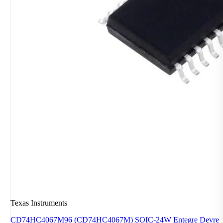
Texas Instruments
CD74HC4067M96 (CD74HC4067M) SOIC-24W Entegre Devre