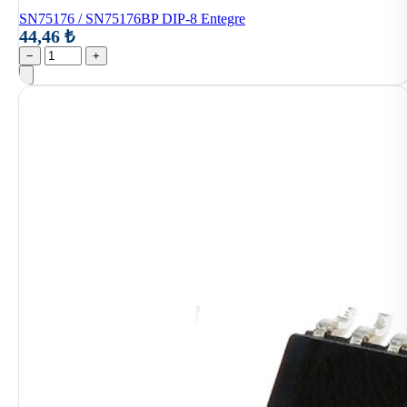
SN75176 / SN75176BP DIP-8 Entegre
44,46 ₺
−
+