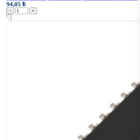
94,05 ₺
−
+