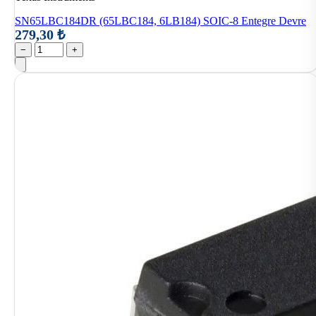
SN65LBC184DR (65LBC184, 6LB184) SOIC-8 Entegre Devre
279,30 ₺
−
+