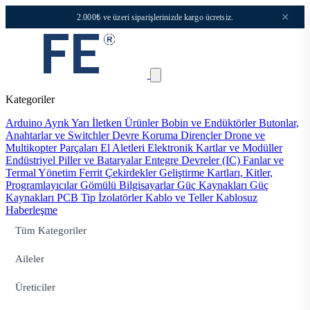
×
2.000₺ ve üzeri siparişlerinizde kargo ücretsiz.
Kategoriler
Arduino
Ayrık Yarı İletken Ürünler
Bobin ve Endüktörler
Butonlar,
Anahtarlar ve Switchler
Devre Koruma
Dirençler
Drone ve
Multikopter Parçaları
El Aletleri
Elektronik Kartlar ve Modüller
Endüstriyel Piller ve Bataryalar
Entegre Devreler (IC)
Fanlar ve
Termal Yönetim
Ferrit Çekirdekler
Geliştirme Kartları, Kitler,
Programlayıcılar
Gömülü Bilgisayarlar
Güç Kaynakları
Güç
Kaynakları PCB Tip
İzolatörler
Kablo ve Teller
Kablosuz
Haberleşme
Tüm Kategoriler
Aileler
Üreticiler