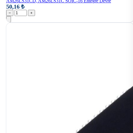
AM26LS31CD, AM26LS31C SOIC-16 Entegre Devre
50,16 ₺
−
+