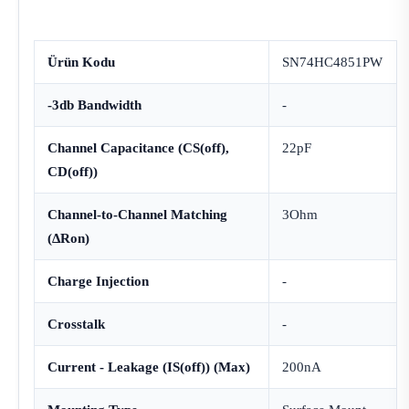
Ürün Kodu
SN74HC4851PW
-3db Bandwidth
-
Channel Capacitance (CS(off),
22pF
CD(off))
Channel-to-Channel Matching
3Ohm
(ΔRon)
Charge Injection
-
Crosstalk
-
Current - Leakage (IS(off)) (Max)
200nA