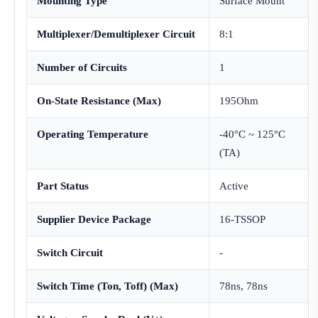
Mounting Type
Surface Mount
Multiplexer/Demultiplexer Circuit
8:1
Number of Circuits
1
On-State Resistance (Max)
195Ohm
Operating Temperature
-40°C ~ 125°C
(TA)
Part Status
Active
Supplier Device Package
16-TSSOP
Switch Circuit
-
Switch Time (Ton, Toff) (Max)
78ns, 78ns