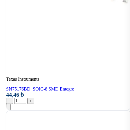
Texas Instruments
SN75176BD, SOIC-8 SMD Entegre
44,46 ₺
−
+