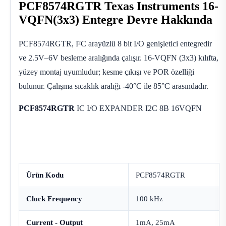
PCF8574RGTR Texas Instruments 16-
VQFN(3x3) Entegre Devre Hakkında
PCF8574RGTR, I²C arayüzlü 8 bit I/O genişletici entegredir
ve 2.5V–6V besleme aralığında çalışır. 16-VQFN (3x3) kılıfta,
yüzey montaj uyumludur; kesme çıkışı ve POR özelliği
bulunur. Çalışma sıcaklık aralığı -40°C ile 85°C arasındadır.
PCF8574RGTR
IC I/O EXPANDER I2C 8B 16VQFN
Ürün Kodu
PCF8574RGTR
Clock Frequency
100 kHz
Current - Output
1mA, 25mA