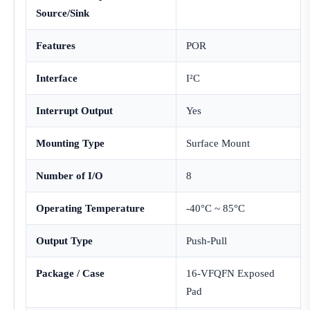
Source/Sink
Features
POR
Interface
I²C
Interrupt Output
Yes
Mounting Type
Surface Mount
Number of I/O
8
Operating Temperature
-40°C ~ 85°C
Output Type
Push-Pull
Package / Case
16-VFQFN Exposed
Pad