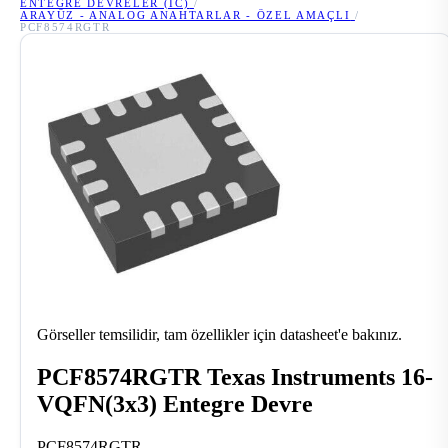
ENTEGRE DEVRELER (IC)
/
ARAYÜZ - ANALOG ANAHTARLAR - ÖZEL AMAÇLI
/
PCF8574RGTR
Görseller temsilidir, tam özellikler için datasheet'e bakınız.
PCF8574RGTR Texas Instruments 16-
VQFN(3x3) Entegre Devre
PCF8574RGTR