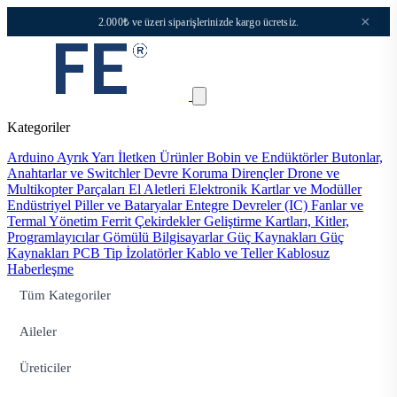
×
2.000₺ ve üzeri siparişlerinizde kargo ücretsiz.
Kategoriler
Arduino
Ayrık Yarı İletken Ürünler
Bobin ve Endüktörler
Butonlar,
Anahtarlar ve Switchler
Devre Koruma
Dirençler
Drone ve
Multikopter Parçaları
El Aletleri
Elektronik Kartlar ve Modüller
Endüstriyel Piller ve Bataryalar
Entegre Devreler (IC)
Fanlar ve
Termal Yönetim
Ferrit Çekirdekler
Geliştirme Kartları, Kitler,
Programlayıcılar
Gömülü Bilgisayarlar
Güç Kaynakları
Güç
Kaynakları PCB Tip
İzolatörler
Kablo ve Teller
Kablosuz
Haberleşme
Tüm Kategoriler
Aileler
Üreticiler