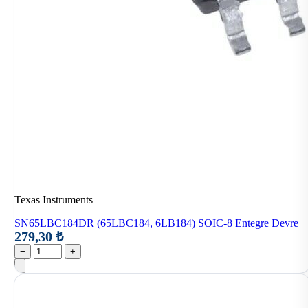
Texas Instruments
SN65LBC184DR (65LBC184, 6LB184) SOIC-8 Entegre Devre
279,30 ₺
−
+