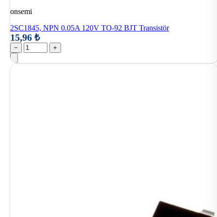
onsemi
2SC1845, NPN 0.05A 120V TO-92 BJT Transistör
15,96 ₺
−
+