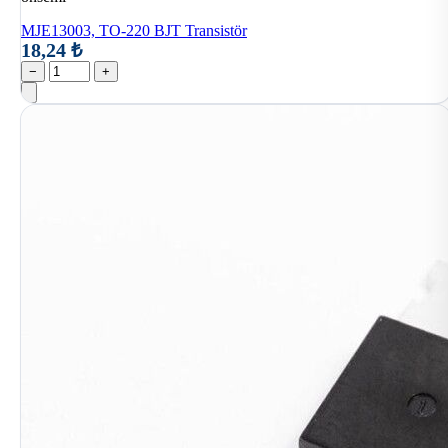
MJE13003, TO-220 BJT Transistör
18,24 ₺
−
+