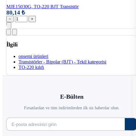
MJE15030G, TO-220 BJT Transistör
80,14 ₺
−
+
İlgili
onsemi ürünleri
Transistörler - Bipolar (BJT) - Tekil kategorisi
TO-220 kılıfı
E-Bülten
Fırsatlardan ve tüm indirimlerden ilk siz haberdar olun.