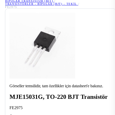
BIPOLAR TRANSISTÖR (BJT)
/
TRANSISTÖRLER - BIPOLAR (BJT) - TEKIL
/
FE2975
Görseller temsilidir, tam özellikler için datasheet'e bakınız.
MJE15031G, TO-220 BJT Transistör
FE2975