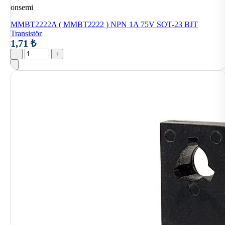
onsemi
MMBT2222A ( MMBT2222 ) NPN 1A 75V SOT-23 BJT
Transistör
1,71 ₺
−
+