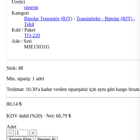
Üretici
onsemi
Kategori
Bipolar Transistör (BJT)
›
Transistörler - Bipolar (BJT) -
Tekil
Kılıf / Paket
TO-220
Aile / Seri
MJE15031G
Stok: 48
Min. sipariş: 1 adet
Teslimat:
16:30'a kadar verilen siparişiniz için aynı gün kargo fırsatı
80,14 ₺
KDV dahil (%20) · Net: 66,79 ₺
Adet
−
+
Sepete Ekle
Hemen Al