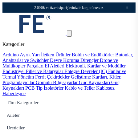
×
2.000₺ ve üzeri siparişlerinizde kargo ücretsiz.
Kategoriler
Arduino
Ayrık Yarı İletken Ürünler
Bobin ve Endüktörler
Butonlar,
Anahtarlar ve Switchler
Devre Koruma
Dirençler
Drone ve
Multikopter Parçaları
El Aletleri
Elektronik Kartlar ve Modüller
Endüstriyel Piller ve Bataryalar
Entegre Devreler (IC)
Fanlar ve
Termal Yönetim
Ferrit Çekirdekler
Geliştirme Kartları, Kitler,
Programlayıcılar
Gömülü Bilgisayarlar
Güç Kaynakları
Güç
Kaynakları PCB Tip
İzolatörler
Kablo ve Teller
Kablosuz
Haberleşme
Tüm Kategoriler
Aileler
Üreticiler