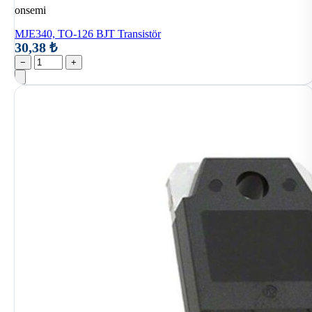
onsemi
MJE340, TO-126 BJT Transistör
30,38 ₺
−
+