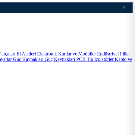
×
Parçaları
El Aletleri
Elektronik Kartlar ve Modüller
Endüstriyel Piller
ayarlar
Güç Kaynakları
Güç Kaynakları PCB Tip
İzolatörler
Kablo ve