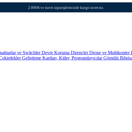
2.000₺ ve üzeri siparişlerinizde kargo ücretsiz.
nahtarlar ve Switchler
Devre Koruma
Dirençler
Drone ve Multikopter 
 Çekirdekler
Geliştirme Kartları, Kitler, Programlayıcılar
Gömülü Bilgis