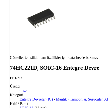
Görseller temsilidir, tam özellikler için datasheet'e bakınız.
74HC221D, SOIC-16 Entegre Devre
FE1897
Üretici
onsemi
Kategori
Entegre Devreler (IC)
›
Mantık - Tamponlar, Sürücüler, Alı
Kılıf / Paket
SOIC-16
(16 pin)