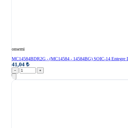
onsemi
MC14584BDR2G - (MC14584 - 14584BG) SOIC-14 Entegre 
41,04 ₺
−
+