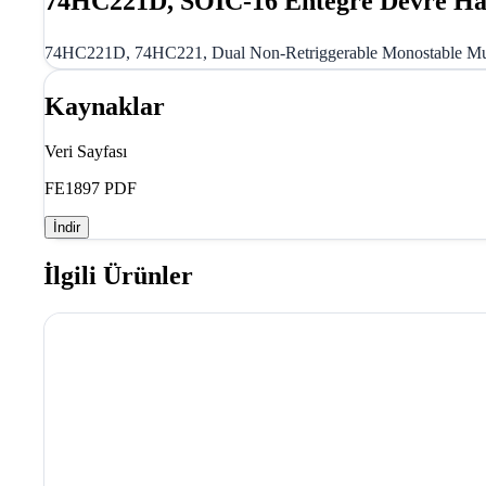
74HC221D, SOIC-16 Entegre Devre H
74HC221D, 74HC221, Dual Non-Retriggerable Monostable Multi
Kaynaklar
Veri Sayfası
FE1897 PDF
İndir
İlgili Ürünler