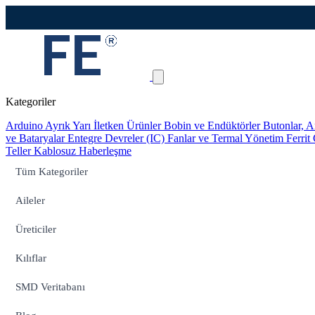
Kategoriler
Arduino
Ayrık Yarı İletken Ürünler
Bobin ve Endüktörler
Butonlar, A
ve Bataryalar
Entegre Devreler (IC)
Fanlar ve Termal Yönetim
Ferrit
Teller
Kablosuz Haberleşme
Tüm Kategoriler
Aileler
Üreticiler
Kılıflar
SMD Veritabanı