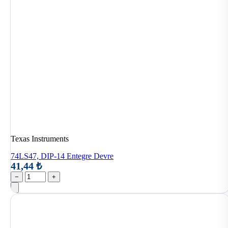
Texas Instruments
74LS47, DIP-14 Entegre Devre
41,44 ₺
−
+