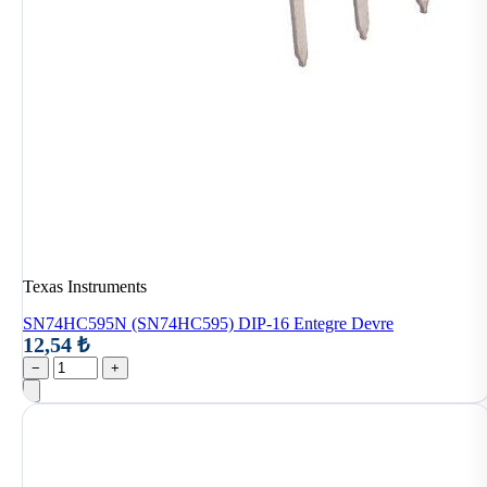
Texas Instruments
SN74HC595N (SN74HC595) DIP-16 Entegre Devre
12,54 ₺
−
+