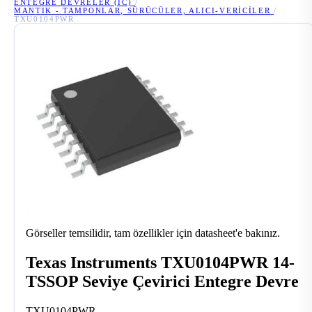
ENTEGRE DEVRELER (IC)
/
MANTIK - TAMPONLAR, SÜRÜCÜLER, ALICI-VERICILER
/
TXU0104PWR
Görseller temsilidir, tam özellikler için datasheet'e bakınız.
Texas Instruments TXU0104PWR 14-
TSSOP Seviye Çevirici Entegre Devre
TXU0104PWR