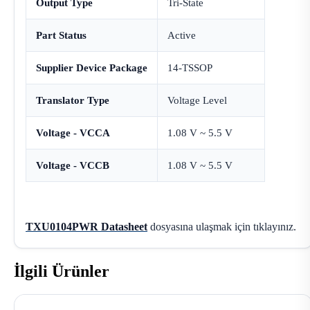
Output Type
Tri-State
Part Status
Active
Supplier Device Package
14-TSSOP
Translator Type
Voltage Level
Voltage - VCCA
1.08 V ~ 5.5 V
Voltage - VCCB
1.08 V ~ 5.5 V
TXU0104PWR Datasheet
dosyasına ulaşmak için tıklayınız.
İlgili Ürünler