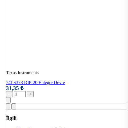
Texas Instruments
74LS373 DIP-20 Entegre Devre
31,35 ₺
−
+
İlgili