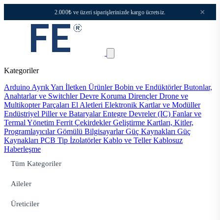
×
2.000₺ ve üzeri siparişlerinizde kargo ücretsiz.
Kategoriler
Arduino
Ayrık Yarı İletken Ürünler
Bobin ve Endüktörler
Butonlar,
Anahtarlar ve Switchler
Devre Koruma
Dirençler
Drone ve
Multikopter Parçaları
El Aletleri
Elektronik Kartlar ve Modüller
Endüstriyel Piller ve Bataryalar
Entegre Devreler (IC)
Fanlar ve
Termal Yönetim
Ferrit Çekirdekler
Geliştirme Kartları, Kitler,
Programlayıcılar
Gömülü Bilgisayarlar
Güç Kaynakları
Güç
Kaynakları PCB Tip
İzolatörler
Kablo ve Teller
Kablosuz
Haberleşme
Tüm Kategoriler
Aileler
Üreticiler