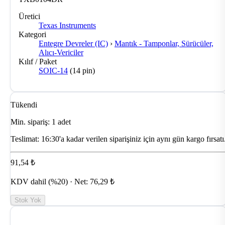
Üretici
Texas Instruments
Kategori
Entegre Devreler (IC)
›
Mantık - Tamponlar, Sürücüler,
Alıcı-Vericiler
Kılıf / Paket
SOIC-14
(14 pin)
Tükendi
Min. sipariş: 1 adet
Teslimat:
16:30'a kadar verilen siparişiniz için aynı gün kargo fırsatı
91,54 ₺
KDV dahil (%20) · Net: 76,29 ₺
Stok Yok