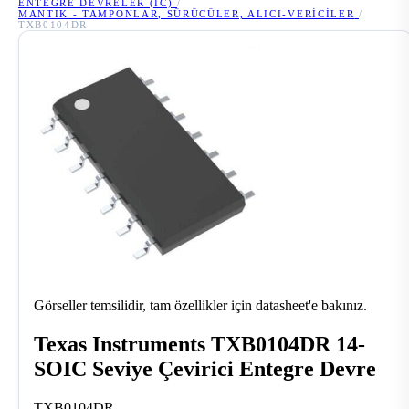
ENTEGRE DEVRELER (IC)
/
MANTIK - TAMPONLAR, SÜRÜCÜLER, ALICI-VERICILER
/
TXB0104DR
Görseller temsilidir, tam özellikler için datasheet'e bakınız.
Texas Instruments TXB0104DR 14-
SOIC Seviye Çevirici Entegre Devre
TXB0104DR