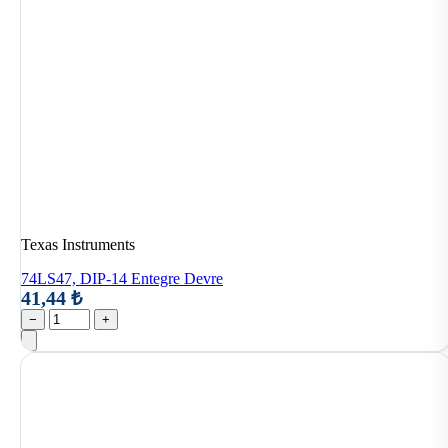
Texas Instruments
74LS47, DIP-14 Entegre Devre
41,44 ₺
−
+