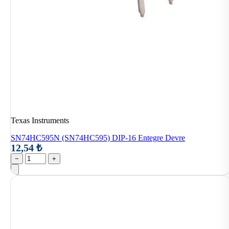
Texas Instruments
SN74HC595N (SN74HC595) DIP-16 Entegre Devre
12,54 ₺
−
+