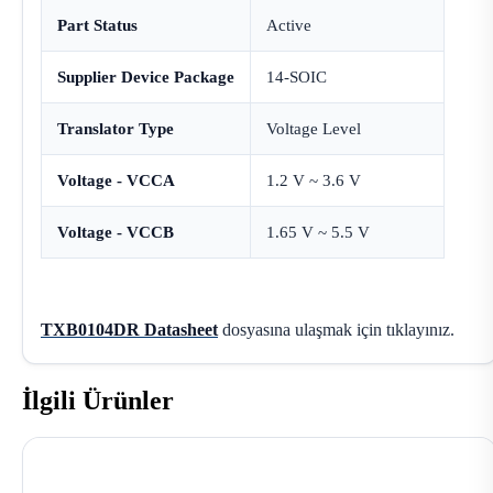
Part Status
Active
Supplier Device Package
14-SOIC
Translator Type
Voltage Level
Voltage - VCCA
1.2 V ~ 3.6 V
Voltage - VCCB
1.65 V ~ 5.5 V
TXB0104DR Datasheet
dosyasına ulaşmak için tıklayınız.
İlgili Ürünler