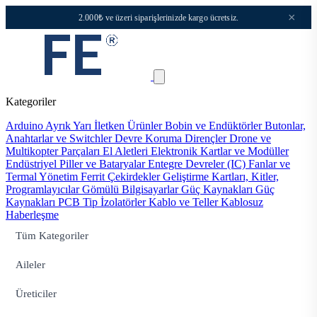
×
2.000₺ ve üzeri siparişlerinizde kargo ücretsiz.
Kategoriler
Arduino
Ayrık Yarı İletken Ürünler
Bobin ve Endüktörler
Butonlar,
Anahtarlar ve Switchler
Devre Koruma
Dirençler
Drone ve
Multikopter Parçaları
El Aletleri
Elektronik Kartlar ve Modüller
Endüstriyel Piller ve Bataryalar
Entegre Devreler (IC)
Fanlar ve
Termal Yönetim
Ferrit Çekirdekler
Geliştirme Kartları, Kitler,
Programlayıcılar
Gömülü Bilgisayarlar
Güç Kaynakları
Güç
Kaynakları PCB Tip
İzolatörler
Kablo ve Teller
Kablosuz
Haberleşme
Tüm Kategoriler
Aileler
Üreticiler