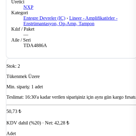
Üretici
NXP
Kategori
Entegre Devreler (IC)
›
Lineer - Amplifikatörler -
Enstrümantasyon, Op-Amp, Tampon
Kılıf / Paket
—
Aile / Seri
TDA4886A
Stok: 2
Tükenmek Üzere
Min. sipariş: 1 adet
Teslimat:
16:30'a kadar verilen siparişiniz için aynı gün kargo fırsatı
50,73 ₺
KDV dahil (%20) · Net: 42,28 ₺
Adet