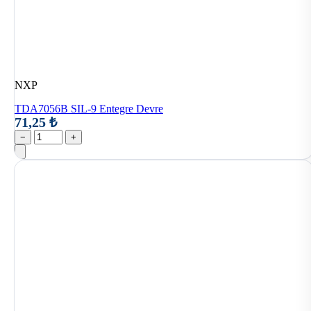
NXP
TDA7056B SIL-9 Entegre Devre
71,25 ₺
−
+