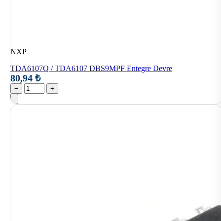
NXP
TDA6107Q / TDA6107 DBS9MPF Entegre Devre
80,94 ₺
−
+