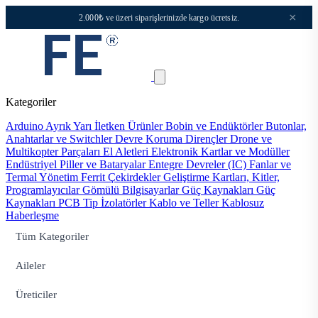
×
2.000₺ ve üzeri siparişlerinizde kargo ücretsiz.
Kategoriler
Arduino
Ayrık Yarı İletken Ürünler
Bobin ve Endüktörler
Butonlar,
Anahtarlar ve Switchler
Devre Koruma
Dirençler
Drone ve
Multikopter Parçaları
El Aletleri
Elektronik Kartlar ve Modüller
Endüstriyel Piller ve Bataryalar
Entegre Devreler (IC)
Fanlar ve
Termal Yönetim
Ferrit Çekirdekler
Geliştirme Kartları, Kitler,
Programlayıcılar
Gömülü Bilgisayarlar
Güç Kaynakları
Güç
Kaynakları PCB Tip
İzolatörler
Kablo ve Teller
Kablosuz
Haberleşme
Tüm Kategoriler
Aileler
Üreticiler