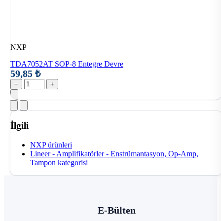
NXP
TDA7052AT SOP-8 Entegre Devre
59,85 ₺
−
+
İlgili
NXP ürünleri
Lineer - Amplifikatörler - Enstrümantasyon, Op-Amp,
Tampon kategorisi
E-Bülten