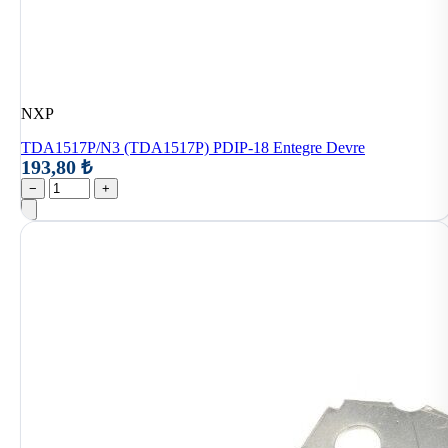
NXP
TDA1517P/N3 (TDA1517P) PDIP-18 Entegre Devre
193,80 ₺
−
+