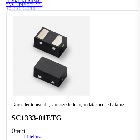
DEVRE KORUMA
/
TVS - DIYOTLAR
/
SC1333-01ETG
Görseller temsilidir, tam özellikler için datasheet'e bakınız.
SC1333-01ETG
Üretici
Littelfuse