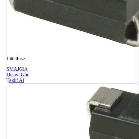
Littelfuse
SMAJ60A
Detayı Gör
Teklif Al