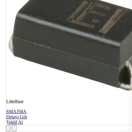
Littelfuse
SMAJ58A
Detayı Gör
Teklif Al