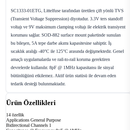
SC1333-01ETG, Littelfuse tarafından üretilen çift yönlü TVS
(Transient Voltage Suppression) diyotudur. 3.3V ters standoff
voltajı ve 9V maksimum clamping voltajı ile elektrik transiyent
koruması sağlar. SOD-882 surface mount paketinde sunulan
bu bileşen, 5A tepe darbe akımı kapasitesine sahiptir. İş
sıcaklık aralığı -40°C ile 125°C arasında değişmektedir. Genel
amaçlı uygulamalarda ve rail-to-rail koruma gerektiren
devrelerde kullanılır. 8pF @ 1MHz kapasitansı ile sinyal
bütünlüğünü etkilemez. Aktif ürün statüsü ile devam eden
tedarik desteği bulunmaktadır.
Ürün Özellikleri
14 özellik
Applications
General Purpose
Bidirectional Channels
1