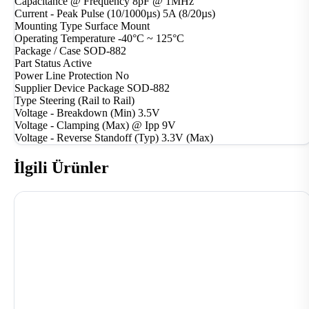
Capacitance @ Frequency
8pF @ 1MHz
Current - Peak Pulse (10/1000µs)
5A (8/20µs)
Mounting Type
Surface Mount
Operating Temperature
-40°C ~ 125°C
Package / Case
SOD-882
Part Status
Active
Power Line Protection
No
Supplier Device Package
SOD-882
Type
Steering (Rail to Rail)
Voltage - Breakdown (Min)
3.5V
Voltage - Clamping (Max) @ Ipp
9V
Voltage - Reverse Standoff (Typ)
3.3V (Max)
İlgili Ürünler