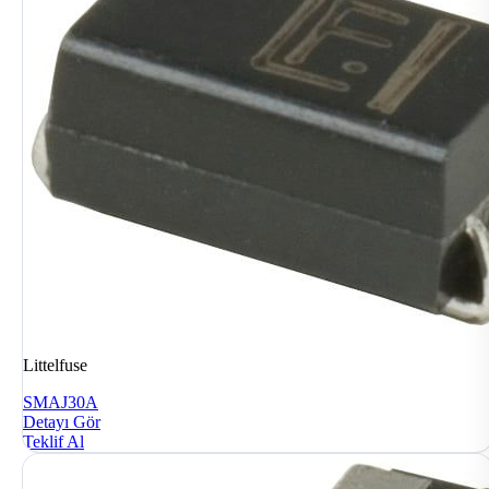
Littelfuse
SMAJ30A
Detayı Gör
Teklif Al