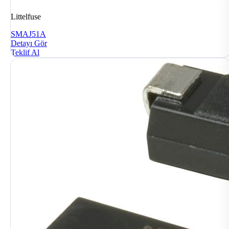
Littelfuse
SMAJ51A
Detayı Gör
Teklif Al