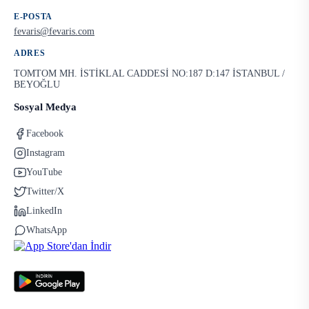
E-POSTA
fevaris@fevaris.com
ADRES
TOMTOM MH. İSTİKLAL CADDESİ NO:187 D:147 İSTANBUL /
BEYOĞLU
Sosyal Medya
Facebook
Instagram
YouTube
Twitter/X
LinkedIn
WhatsApp