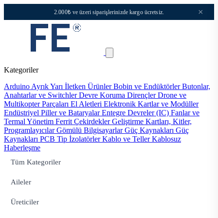
×
2.000₺ ve üzeri siparişlerinizde kargo ücretsiz.
Kategoriler
Arduino
Ayrık Yarı İletken Ürünler
Bobin ve Endüktörler
Butonlar,
Anahtarlar ve Switchler
Devre Koruma
Dirençler
Drone ve
Multikopter Parçaları
El Aletleri
Elektronik Kartlar ve Modüller
Endüstriyel Piller ve Bataryalar
Entegre Devreler (IC)
Fanlar ve
Termal Yönetim
Ferrit Çekirdekler
Geliştirme Kartları, Kitler,
Programlayıcılar
Gömülü Bilgisayarlar
Güç Kaynakları
Güç
Kaynakları PCB Tip
İzolatörler
Kablo ve Teller
Kablosuz
Haberleşme
Tüm Kategoriler
Aileler
Üreticiler