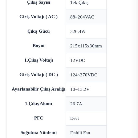
Çıkış Sayısı
Tek Çıkış
Giriş Voltajı ( AC )
88~264VAC
Çıkış Gücü
320.4W
Boyut
215x115x30mm
1.Çıkış Voltajı
12VDC
Giriş Voltajı ( DC )
124~370VDC
Ayarlanabilir Çıkış Aralığı
10~13.2V
1.Çıkış Akımı
26.7A
PFC
Evet
Soğutma Yöntemi
Dahili Fan