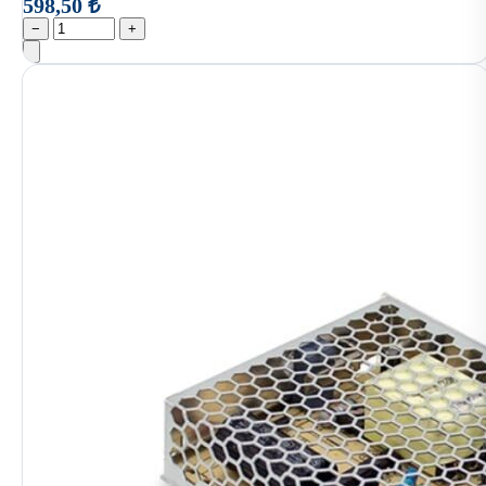
598,50 ₺
−
+