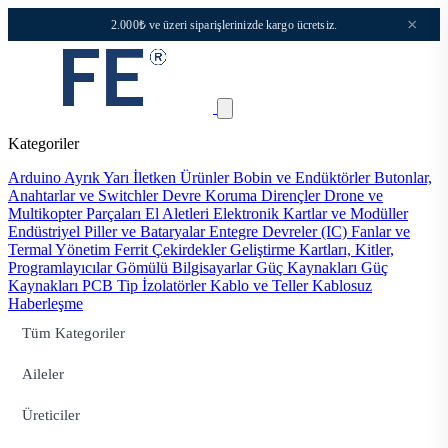
×
2.000₺ ve üzeri siparişlerinizde kargo ücretsiz.
Kategoriler
Arduino
Ayrık Yarı İletken Ürünler
Bobin ve Endüktörler
Butonlar,
Anahtarlar ve Switchler
Devre Koruma
Dirençler
Drone ve
Multikopter Parçaları
El Aletleri
Elektronik Kartlar ve Modüller
Endüstriyel Piller ve Bataryalar
Entegre Devreler (IC)
Fanlar ve
Termal Yönetim
Ferrit Çekirdekler
Geliştirme Kartları, Kitler,
Programlayıcılar
Gömülü Bilgisayarlar
Güç Kaynakları
Güç
Kaynakları PCB Tip
İzolatörler
Kablo ve Teller
Kablosuz
Haberleşme
Tüm Kategoriler
Aileler
Üreticiler