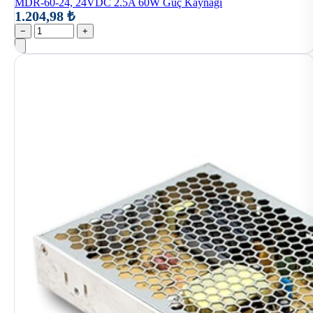
MDR-60-24, 24VDC 2.5A 60W Güç Kaynağı
1.204,98 ₺
−
+