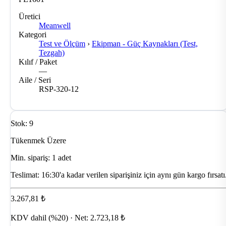
Üretici
Meanwell
Kategori
Test ve Ölçüm
›
Ekipman - Güç Kaynakları (Test,
Tezgah)
Kılıf / Paket
—
Aile / Seri
RSP-320-12
Stok: 9
Tükenmek Üzere
Min. sipariş: 1 adet
Teslimat:
16:30'a kadar verilen siparişiniz için aynı gün kargo fırsatı
3.267,81 ₺
KDV dahil (%20) · Net: 2.723,18 ₺