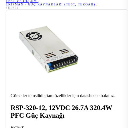
TEST VE ÖLÇÜM
/
EKIPMAN - GÜÇ KAYNAKLARI (TEST, TEZGAH)
/
FE1601
Görseller temsilidir, tam özellikler için datasheet'e bakınız.
RSP-320-12, 12VDC 26.7A 320.4W
PFC Güç Kaynağı
FE1601