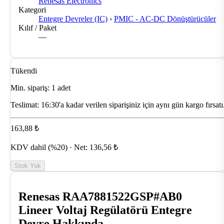
Renesas Electronics
Kategori
Entegre Devreler (IC)
›
PMIC - AC-DC Dönüştürücüler
Kılıf / Paket
—
Tükendi
Min. sipariş: 1 adet
Teslimat:
16:30'a kadar verilen siparişiniz için aynı gün kargo fırsatı
163,88 ₺
KDV dahil (%20) · Net: 136,56 ₺
Stok Yok
Renesas RAA7881522GSP#AB0
Lineer Voltaj Regülatörü Entegre
Devre Hakkında