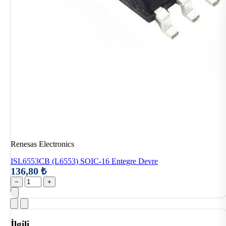
Renesas Electronics
ISL6553CB (L6553) SOIC-16 Entegre Devre
136,80 ₺
−
+
İlgili