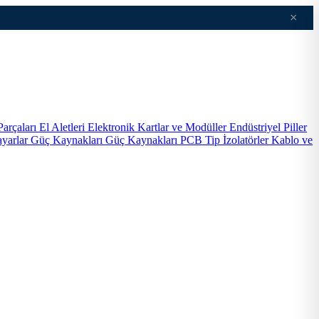
×
Parçaları
El Aletleri
Elektronik Kartlar ve Modüller
Endüstriyel Piller
ayarlar
Güç Kaynakları
Güç Kaynakları PCB Tip
İzolatörler
Kablo ve