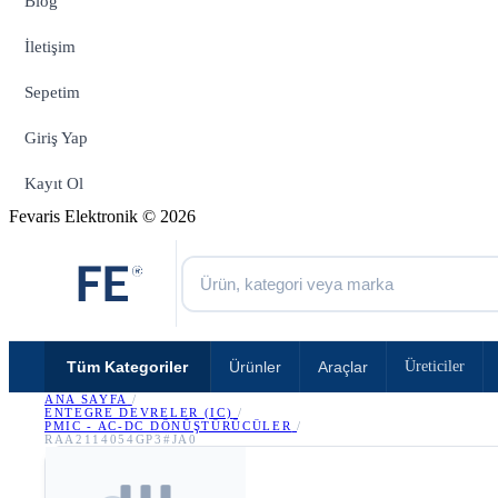
Blog
İletişim
Sepetim
Giriş Yap
Kayıt Ol
Fevaris Elektronik © 2026
Tüm Kategoriler
Ürünler
Araçlar
Üreticiler
ANA SAYFA
/
ENTEGRE DEVRELER (IC)
/
PMIC - AC-DC DÖNÜŞTÜRÜCÜLER
/
RAA2114054GP3#JA0