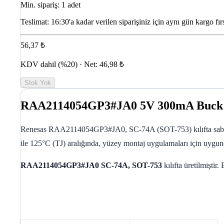
Min. sipariş: 1 adet
Teslimat:
16:30'a kadar verilen siparişiniz için aynı gün kargo fırs
56,37 ₺
KDV dahil (%20) · Net: 46,98 ₺
Stok Yok
RAA2114054GP3#JA0 5V 300mA Buck R
Renesas RAA2114054GP3#JA0, SC-74A (SOT-753) kılıfta sabit 5V 
ile 125°C (TJ) aralığında, yüzey montaj uygulamaları için uygun
RAA2114054GP3#JA0
SC-74A, SOT-753
kılıfta üretilmişt