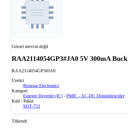
Görsel mevcut değil
RAA2114054GP3#JA0 5V 300mA Buck R
RAA2114054GP3#JA0
Üretici
Renesas Electronics
Kategori
Entegre Devreler (IC)
›
PMIC - AC-DC Dönüştürücüler
Kılıf / Paket
SOT-753
Tükendi