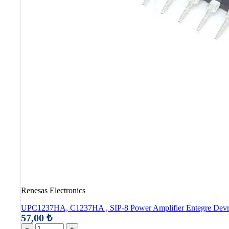
Renesas Electronics
UPC1237HA, C1237HA , SIP-8 Power Amplifier Entegre Dev
57,00 ₺
−
+