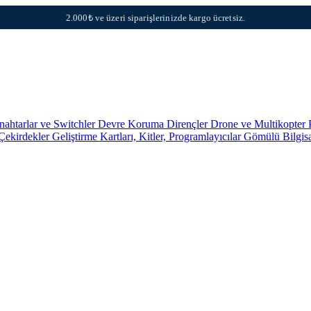
2.000₺ ve üzeri siparişlerinizde kargo ücretsiz.
nahtarlar ve Switchler
Devre Koruma
Dirençler
Drone ve Multikopter 
 Çekirdekler
Geliştirme Kartları, Kitler, Programlayıcılar
Gömülü Bilgis