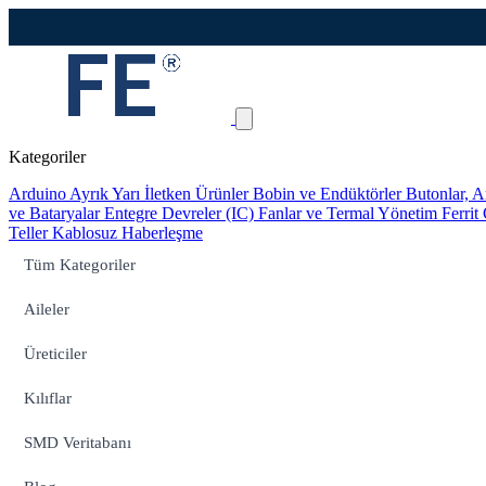
Kategoriler
Arduino
Ayrık Yarı İletken Ürünler
Bobin ve Endüktörler
Butonlar, A
ve Bataryalar
Entegre Devreler (IC)
Fanlar ve Termal Yönetim
Ferrit
Teller
Kablosuz Haberleşme
Tüm Kategoriler
Aileler
Üreticiler
Kılıflar
SMD Veritabanı