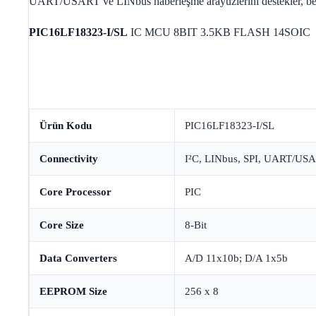
UART/USART ve LINbus haberleşme arayüzlerini destekler, besl
PIC16LF18323-I/SL
IC MCU 8BIT 3.5KB FLASH 14SOIC
Ürün Kodu
PIC16LF18323-I/SL
Connectivity
I²C, LINbus, SPI, UART/US
Core Processor
PIC
Core Size
8-Bit
Data Converters
A/D 11x10b; D/A 1x5b
EEPROM Size
256 x 8