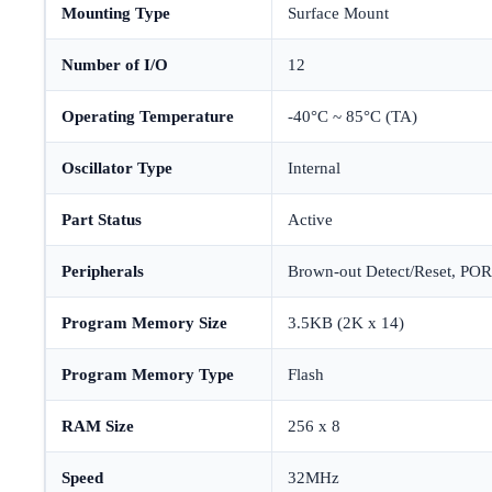
Mounting Type
Surface Mount
Number of I/O
12
Operating Temperature
-40°C ~ 85°C (TA)
Oscillator Type
Internal
Part Status
Active
Peripherals
Brown-out Detect/Reset, P
Program Memory Size
3.5KB (2K x 14)
Program Memory Type
Flash
RAM Size
256 x 8
Speed
32MHz