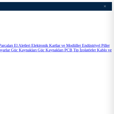
×
Parçaları
El Aletleri
Elektronik Kartlar ve Modüller
Endüstriyel Piller
ayarlar
Güç Kaynakları
Güç Kaynakları PCB Tip
İzolatörler
Kablo ve