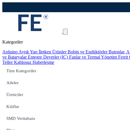
Kategoriler
Arduino
Ayrık Yarı İletken Ürünler
Bobin ve Endüktörler
Butonlar, A
ve Bataryalar
Entegre Devreler (IC)
Fanlar ve Termal Yönetim
Ferrit
Teller
Kablosuz Haberleşme
Tüm Kategoriler
Aileler
Üreticiler
Kılıflar
SMD Veritabanı