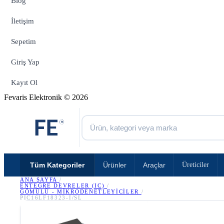
Blog
İletişim
Sepetim
Giriş Yap
Kayıt Ol
Fevaris Elektronik © 2026
Tüm Kategoriler
Ürünler
Araçlar
Üreticiler
ANA SAYFA
/
ENTEGRE DEVRELER (IC)
/
GÖMÜLÜ - MIKRODENETLEYICILER
/
PIC16LF18323-I/SL