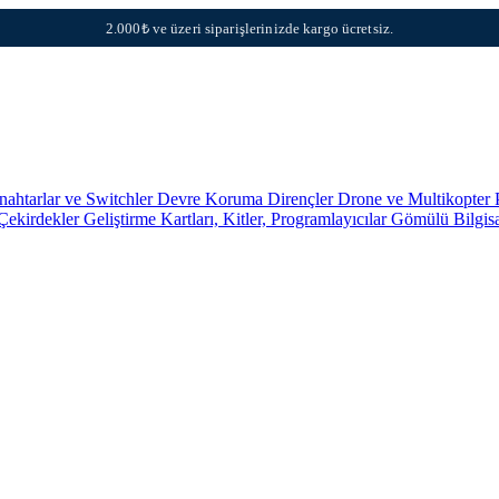
2.000₺ ve üzeri siparişlerinizde kargo ücretsiz.
nahtarlar ve Switchler
Devre Koruma
Dirençler
Drone ve Multikopter 
 Çekirdekler
Geliştirme Kartları, Kitler, Programlayıcılar
Gömülü Bilgis