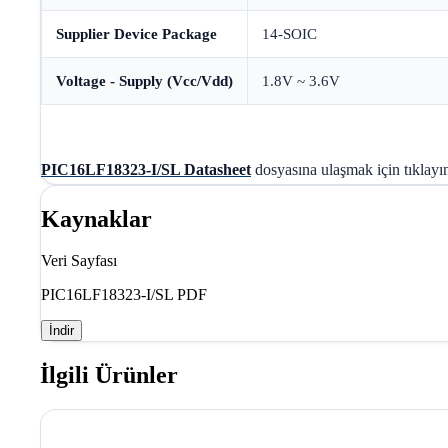
Supplier Device Package
14-SOIC
Voltage - Supply (Vcc/Vdd)
1.8V ~ 3.6V
PIC16LF18323-I/SL Datasheet
dosyasına ulaşmak için tıklayın
Kaynaklar
Veri Sayfası
PIC16LF18323-I/SL PDF
İndir
İlgili Ürünler