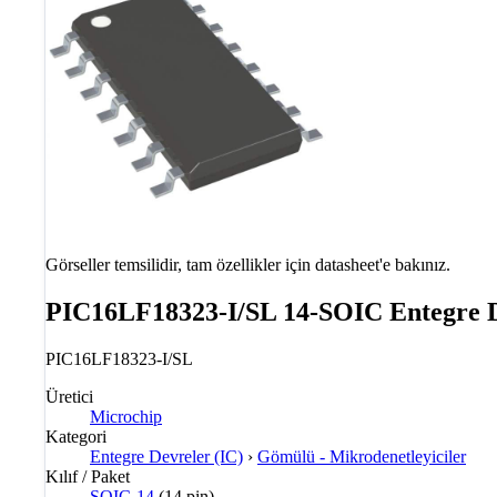
Görseller temsilidir, tam özellikler için datasheet'e bakınız.
PIC16LF18323-I/SL 14-SOIC Entegre 
PIC16LF18323-I/SL
Üretici
Microchip
Kategori
Entegre Devreler (IC)
›
Gömülü - Mikrodenetleyiciler
Kılıf / Paket
SOIC-14
(14 pin)