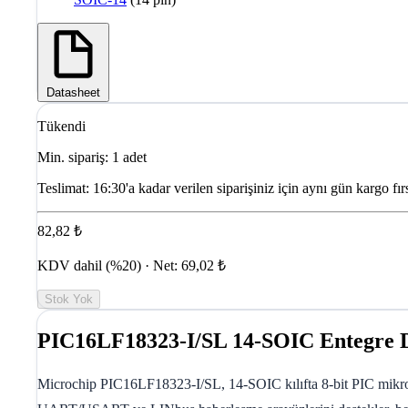
Datasheet
Tükendi
Min. sipariş: 1 adet
Teslimat:
16:30'a kadar verilen siparişiniz için aynı gün kargo fırs
82,82 ₺
KDV dahil (%20) · Net: 69,02 ₺
Stok Yok
PIC16LF18323-I/SL 14-SOIC Entegre 
Microchip PIC16LF18323-I/SL, 14-SOIC kılıfta 8-bit PIC mikrod