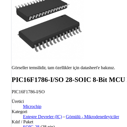
Görseller temsilidir, tam özellikler için datasheet'e bakınız.
PIC16F1786-I/SO 28-SOIC 8-Bit MCU 
PIC16F1786-I/SO
Üretici
Microchip
Kategori
Entegre Devreler (IC)
›
Gömülü - Mikrodenetleyiciler
Kılıf / Paket
SOIC-28
(28 pin)