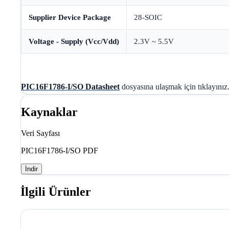
Supplier Device Package
28-SOIC
Voltage - Supply (Vcc/Vdd)
2.3V ~ 5.5V
PIC16F1786-I/SO Datasheet
dosyasına ulaşmak için tıklayınız
Kaynaklar
Veri Sayfası
PIC16F1786-I/SO PDF
İndir
İlgili Ürünler