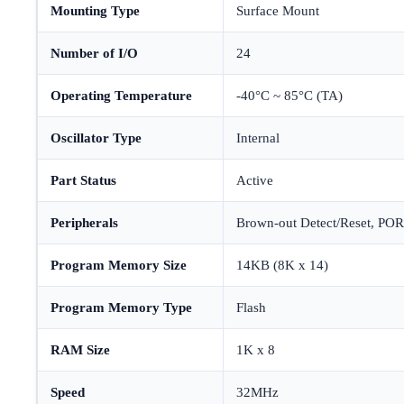
Mounting Type
Surface Mount
Number of I/O
24
Operating Temperature
-40°C ~ 85°C (TA)
Oscillator Type
Internal
Part Status
Active
Peripherals
Brown-out Detect/Reset, P
Program Memory Size
14KB (8K x 14)
Program Memory Type
Flash
RAM Size
1K x 8
Speed
32MHz