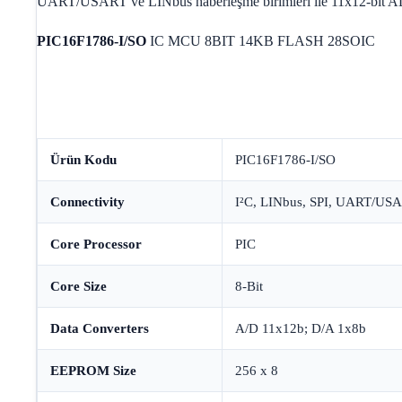
UART/USART ve LINbus haberleşme birimleri ile 11x12-bit AD
PIC16F1786-I/SO
IC MCU 8BIT 14KB FLASH 28SOIC
Ürün Kodu
PIC16F1786-I/SO
Connectivity
I²C, LINbus, SPI, UART/US
Core Processor
PIC
Core Size
8-Bit
Data Converters
A/D 11x12b; D/A 1x8b
EEPROM Size
256 x 8