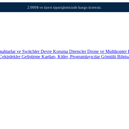
2.000₺ ve üzeri siparişlerinizde kargo ücretsiz.
nahtarlar ve Switchler
Devre Koruma
Dirençler
Drone ve Multikopter 
 Çekirdekler
Geliştirme Kartları, Kitler, Programlayıcılar
Gömülü Bilgis