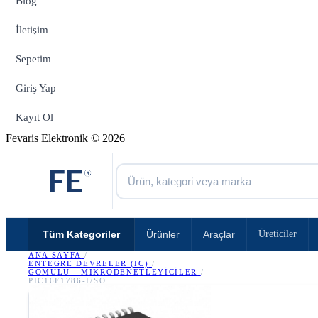
Blog
İletişim
Sepetim
Giriş Yap
Kayıt Ol
Fevaris Elektronik © 2026
Tüm Kategoriler
Ürünler
Araçlar
Üreticiler
ANA SAYFA
/
ENTEGRE DEVRELER (IC)
/
GÖMÜLÜ - MIKRODENETLEYICILER
/
PIC16F1786-I/SO