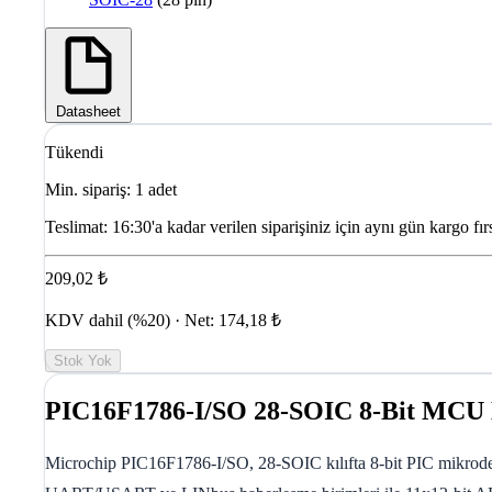
Datasheet
Tükendi
Min. sipariş: 1 adet
Teslimat:
16:30'a kadar verilen siparişiniz için aynı gün kargo fırs
209,02 ₺
KDV dahil (%20) · Net: 174,18 ₺
Stok Yok
PIC16F1786-I/SO 28-SOIC 8-Bit MCU 
Microchip PIC16F1786-I/SO, 28-SOIC kılıfta 8-bit PIC mikrodene