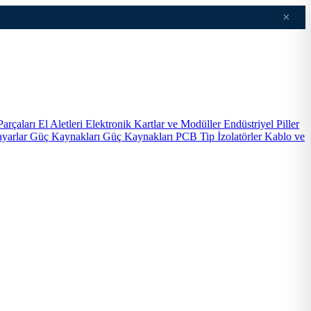
×
Parçaları
El Aletleri
Elektronik Kartlar ve Modüller
Endüstriyel Piller
ayarlar
Güç Kaynakları
Güç Kaynakları PCB Tip
İzolatörler
Kablo ve