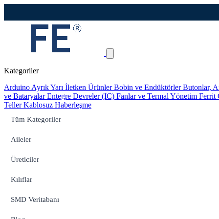
Kategoriler
Arduino
Ayrık Yarı İletken Ürünler
Bobin ve Endüktörler
Butonlar, A
ve Bataryalar
Entegre Devreler (IC)
Fanlar ve Termal Yönetim
Ferrit
Teller
Kablosuz Haberleşme
Tüm Kategoriler
Aileler
Üreticiler
Kılıflar
SMD Veritabanı