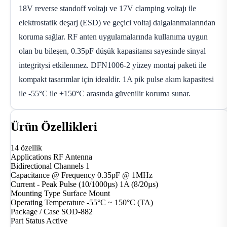
18V reverse standoff voltajı ve 17V clamping voltajı ile
elektrostatik deşarj (ESD) ve geçici voltaj dalgalanmalarından
koruma sağlar. RF anten uygulamalarında kullanıma uygun
olan bu bileşen, 0.35pF düşük kapasitansı sayesinde sinyal
integritysi etkilenmez. DFN1006-2 yüzey montaj paketi ile
kompakt tasarımlar için idealdir. 1A pik pulse akım kapasitesi
ile -55°C ile +150°C arasında güvenilir koruma sunar.
Ürün Özellikleri
14 özellik
Applications
RF Antenna
Bidirectional Channels
1
Capacitance @ Frequency
0.35pF @ 1MHz
Current - Peak Pulse (10/1000µs)
1A (8/20µs)
Mounting Type
Surface Mount
Operating Temperature
-55°C ~ 150°C (TA)
Package / Case
SOD-882
Part Status
Active