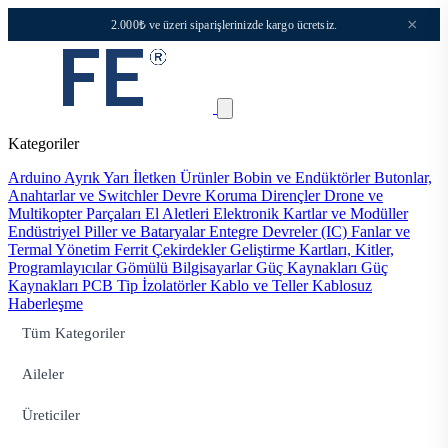
×
2.000₺ ve üzeri siparişlerinizde kargo ücretsiz.
Kategoriler
Arduino
Ayrık Yarı İletken Ürünler
Bobin ve Endüktörler
Butonlar,
Anahtarlar ve Switchler
Devre Koruma
Dirençler
Drone ve
Multikopter Parçaları
El Aletleri
Elektronik Kartlar ve Modüller
Endüstriyel Piller ve Bataryalar
Entegre Devreler (IC)
Fanlar ve
Termal Yönetim
Ferrit Çekirdekler
Geliştirme Kartları, Kitler,
Programlayıcılar
Gömülü Bilgisayarlar
Güç Kaynakları
Güç
Kaynakları PCB Tip
İzolatörler
Kablo ve Teller
Kablosuz
Haberleşme
Tüm Kategoriler
Aileler
Üreticiler