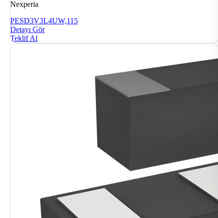
Nexperia
PESD3V3L4UW,115
Detayı Gör
Teklif Al