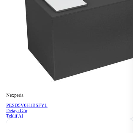
Nexperia
PESD5V0H1BSFYL
Detayı Gör
Teklif Al