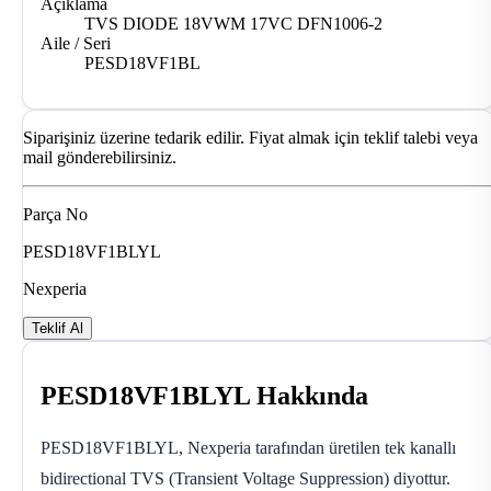
Açıklama
TVS DIODE 18VWM 17VC DFN1006-2
Aile / Seri
PESD18VF1BL
Siparişiniz üzerine tedarik edilir. Fiyat almak için teklif talebi veya
mail gönderebilirsiniz.
Parça No
PESD18VF1BLYL
Nexperia
Teklif Al
PESD18VF1BLYL Hakkında
PESD18VF1BLYL, Nexperia tarafından üretilen tek kanallı
bidirectional TVS (Transient Voltage Suppression) diyottur.