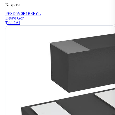
Nexperia
PESD5V0R1BSFYL
Detayı Gör
Teklif Al