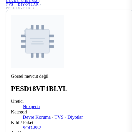
DEVRE KORUMA
/
TVS - DIYOTLAR
/
PESD18VF1BLYL
Görsel mevcut değil
PESD18VF1BLYL
Üretici
Nexperia
Kategori
Devre Koruma
›
TVS - Diyotlar
Kılıf / Paket
SOD-882