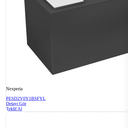
Nexperia
PESD2V0Y1BSFYL
Detayı Gör
Teklif Al