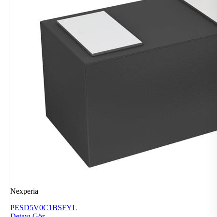
Nexperia
PESD5V0C1BSFYL
Detayı Gör