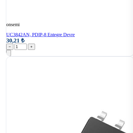
onsemi
UC3842AN, PDIP-8 Entegre Devre
30,21 ₺
−
+