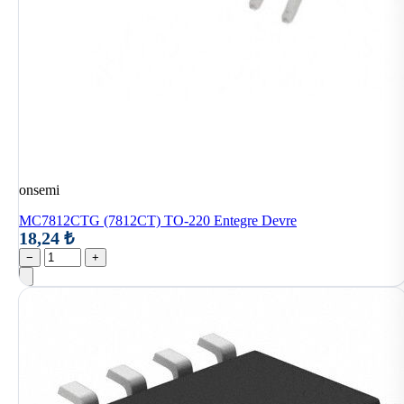
onsemi
MC7812CTG (7812CT) TO-220 Entegre Devre
18,24 ₺
−
+