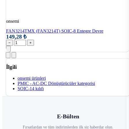
onsemi
FAN3214TMX (FAN3214T) SOIC-8 Entegre Devre
149,28 ₺
−
+
İlgili
onsemi ürünleri
PMIC - AC-DC Dönüştürücüler kategorisi
SOIC-14 kılıfı
E-Bülten
Fırsatlardan ve tüm indirimlerden ilk siz haberdar olun.