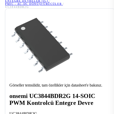
ENTEGRE DEVRELER (IC)
/
PMIC - AC-DC DÖNÜŞTÜRÜCÜLER
/
UC3844BDR2G
Görseller temsilidir, tam özellikler için datasheet'e bakınız.
onsemi UC3844BDR2G 14-SOIC
PWM Kontrolcü Entegre Devre
UC3844BDR2G