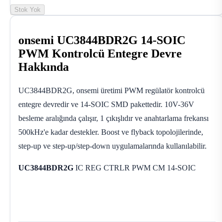
Stok Yok
onsemi UC3844BDR2G 14-SOIC
PWM Kontrolcü Entegre Devre
Hakkında
UC3844BDR2G, onsemi üretimi PWM regülatör kontrolcü
entegre devredir ve 14-SOIC SMD pakettedir. 10V-36V
besleme aralığında çalışır, 1 çıkışlıdır ve anahtarlama frekansı
500kHz'e kadar destekler. Boost ve flyback topolojilerinde,
step-up ve step-up/step-down uygulamalarında kullanılabilir.
UC3844BDR2G
IC REG CTRLR PWM CM 14-SOIC