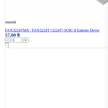
onsemi
FAN3224TMX | FAN3224T (3224T) SOIC-8 Entegre Devre
57,00 ₺
−
+