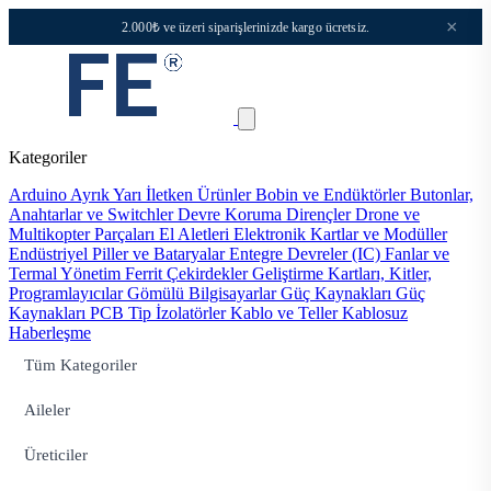
×
2.000₺ ve üzeri siparişlerinizde kargo ücretsiz.
Kategoriler
Arduino
Ayrık Yarı İletken Ürünler
Bobin ve Endüktörler
Butonlar,
Anahtarlar ve Switchler
Devre Koruma
Dirençler
Drone ve
Multikopter Parçaları
El Aletleri
Elektronik Kartlar ve Modüller
Endüstriyel Piller ve Bataryalar
Entegre Devreler (IC)
Fanlar ve
Termal Yönetim
Ferrit Çekirdekler
Geliştirme Kartları, Kitler,
Programlayıcılar
Gömülü Bilgisayarlar
Güç Kaynakları
Güç
Kaynakları PCB Tip
İzolatörler
Kablo ve Teller
Kablosuz
Haberleşme
Tüm Kategoriler
Aileler
Üreticiler