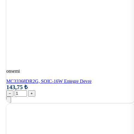
onsemi
MC33368DR2G, SOIC-16W Entegre Devre
143,75 ₺
−
+