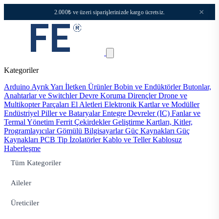
×
2.000₺ ve üzeri siparişlerinizde kargo ücretsiz.
Kategoriler
Arduino
Ayrık Yarı İletken Ürünler
Bobin ve Endüktörler
Butonlar,
Anahtarlar ve Switchler
Devre Koruma
Dirençler
Drone ve
Multikopter Parçaları
El Aletleri
Elektronik Kartlar ve Modüller
Endüstriyel Piller ve Bataryalar
Entegre Devreler (IC)
Fanlar ve
Termal Yönetim
Ferrit Çekirdekler
Geliştirme Kartları, Kitler,
Programlayıcılar
Gömülü Bilgisayarlar
Güç Kaynakları
Güç
Kaynakları PCB Tip
İzolatörler
Kablo ve Teller
Kablosuz
Haberleşme
Tüm Kategoriler
Aileler
Üreticiler