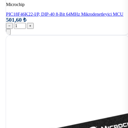
Microchip
PIC18F46K22-I/P, DIP-40 8-Bit 64MHz Mikrodenetleyici MCU
501,60 ₺
−
+