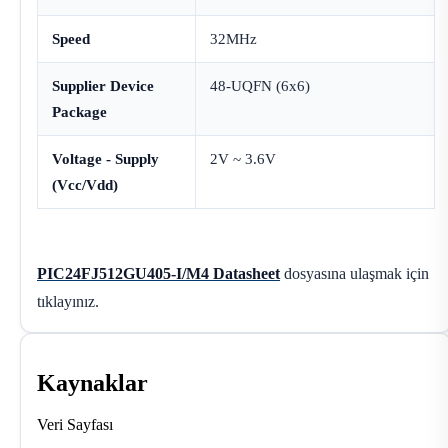
Speed
32MHz
Supplier Device
48-UQFN (6x6)
Package
Voltage - Supply
2V ~ 3.6V
(Vcc/Vdd)
PIC24FJ512GU405-I/M4 Datasheet
dosyasına ulaşmak için
tıklayınız.
Kaynaklar
Veri Sayfası