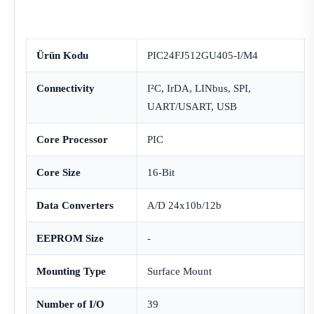
Ürün Kodu
PIC24FJ512GU405-I/M4
Connectivity
I²C, IrDA, LINbus, SPI,
UART/USART, USB
Core Processor
PIC
Core Size
16-Bit
Data Converters
A/D 24x10b/12b
EEPROM Size
-
Mounting Type
Surface Mount
Number of I/O
39