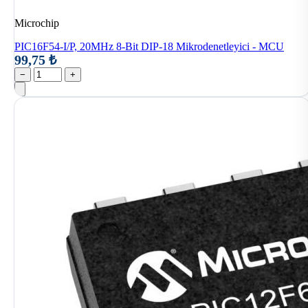
Microchip
PIC16F54-I/P, 20MHz 8-Bit DIP-18 Mikrodenetleyici - MCU
99,75 ₺
−
+