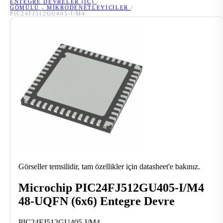
ENTEGRE DEVRELER (IC)
/
GÖMÜLÜ - MIKRODENETLEYICILER
/
PIC24FJ512GU405-I/M4
Görseller temsilidir, tam özellikler için datasheet'e bakınız.
Microchip PIC24FJ512GU405-I/M4
48-UQFN (6x6) Entegre Devre
PIC24FJ512GU405-I/M4