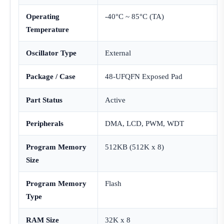
Operating
-40°C ~ 85°C (TA)
Temperature
Oscillator Type
External
Package / Case
48-UFQFN Exposed Pad
Part Status
Active
Peripherals
DMA, LCD, PWM, WDT
Program Memory
512KB (512K x 8)
Size
Program Memory
Flash
Type
RAM Size
32K x 8