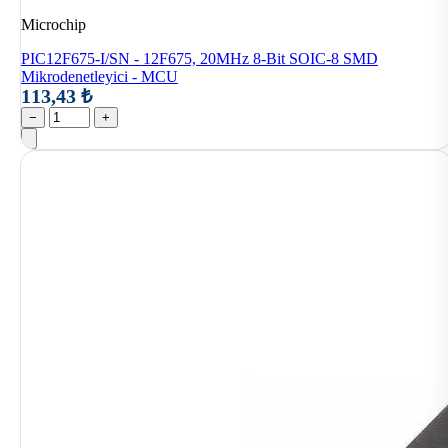
Microchip
PIC12F675-I/SN - 12F675, 20MHz 8-Bit SOIC-8 SMD
Mikrodenetleyici - MCU
113,43 ₺
−
+