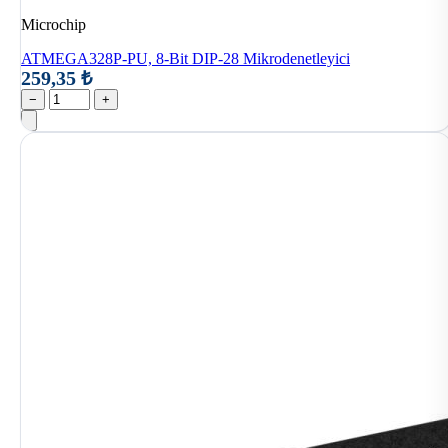
Microchip
ATMEGA328P-PU, 8-Bit DIP-28 Mikrodenetleyici
259,35 ₺
−
+