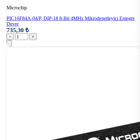
Microchip
PIC16F84A-04/P, DIP-18 8-Bit 4MHz Mikrodenetleyici Entegre
Devre
735,30 ₺
−
+