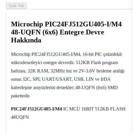
Stok Yok
Microchip PIC24FJ512GU405-I/M4
48-UQFN (6x6) Entegre Devre
Hakkında
Microchip PIC24FJ512GU405-I/M4, 16-bit PIC çekirdekli
mikrodenetleyici entegre devredir. 512KB Flash program
hafızası, 32K RAM, 32MHz hız ve 2V-3.6V besleme aralığı
sunar. I2C, SPI, UART/USART, USB, LIN ve IrDA
haberleşme arayüzlerini destekler; 48-UQFN (6x6) SMD
pakettedir.
PIC24FJ512GU405-I/M4
IC MCU 16BIT 512KB FLASH
48UQFN