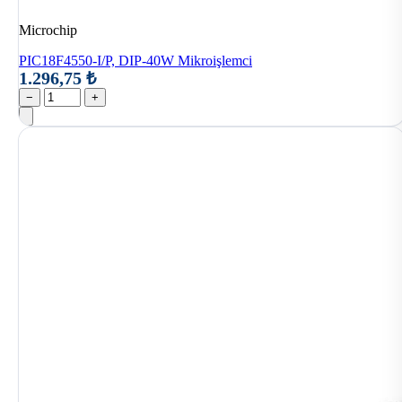
Microchip
PIC18F4550-I/P, DIP-40W Mikroişlemci
1.296,75 ₺
−
+