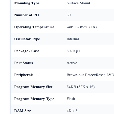
Mounting Type
Surface Mount
Number of I/O
69
Operating Temperature
-40°C ~ 85°C (TA)
Oscillator Type
Internal
Package / Case
80-TQFP
Part Status
Active
Peripherals
Brown-out Detect/Reset, L
Program Memory Size
64KB (32K x 16)
Program Memory Type
Flash
RAM Size
4K x 8