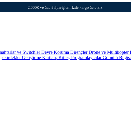
2.000₺ ve üzeri siparişlerinizde kargo ücretsiz.
nahtarlar ve Switchler
Devre Koruma
Dirençler
Drone ve Multikopter 
 Çekirdekler
Geliştirme Kartları, Kitler, Programlayıcılar
Gömülü Bilgis