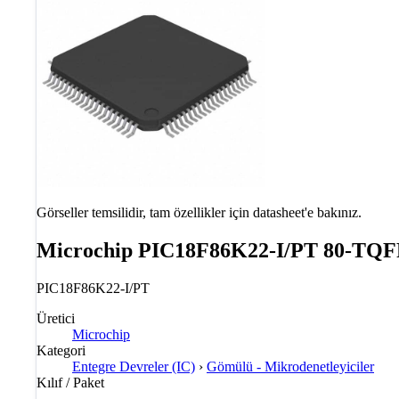
Görseller temsilidir, tam özellikler için datasheet'e bakınız.
Microchip PIC18F86K22-I/PT 80-TQFP
PIC18F86K22-I/PT
Üretici
Microchip
Kategori
Entegre Devreler (IC)
›
Gömülü - Mikrodenetleyiciler
Kılıf / Paket
—