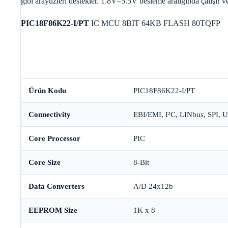
gibi arayüzleri destekler. 1.8V–5.5V besleme aralığında çalışır v
PIC18F86K22-I/PT
IC MCU 8BIT 64KB FLASH 80TQFP
Ürün Kodu
PIC18F86K22-I/PT
Connectivity
EBI/EMI, I²C, LINbus, SPI
Core Processor
PIC
Core Size
8-Bit
Data Converters
A/D 24x12b
EEPROM Size
1K x 8