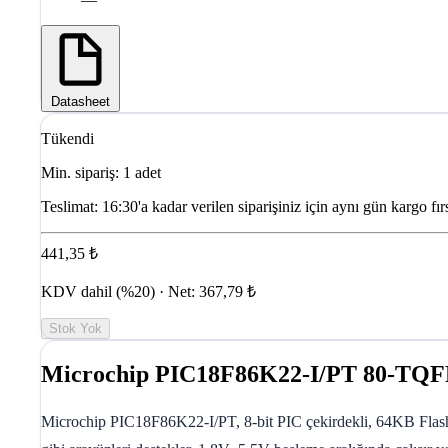
Datasheet
Tükendi
Min. sipariş: 1 adet
Teslimat:
16:30'a kadar verilen siparişiniz için aynı gün kargo fırs
441,35 ₺
KDV dahil (%20) · Net: 367,79 ₺
Stok Yok
Microchip PIC18F86K22-I/PT 80-TQFP
Microchip PIC18F86K22-I/PT, 8-bit PIC çekirdekli, 64KB Fl