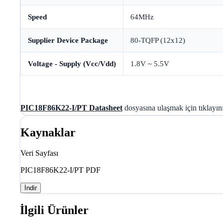
Speed
64MHz
Supplier Device Package
80-TQFP (12x12)
Voltage - Supply (Vcc/Vdd)
1.8V ~ 5.5V
PIC18F86K22-I/PT Datasheet
dosyasına ulaşmak için tıklayın
Kaynaklar
Veri Sayfası
PIC18F86K22-I/PT PDF
İndir
İlgili Ürünler