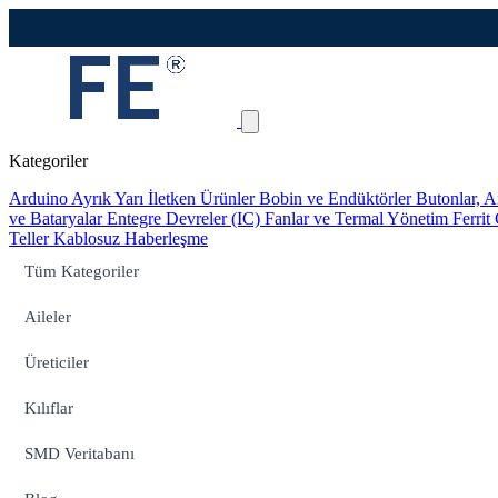
Kategoriler
Arduino
Ayrık Yarı İletken Ürünler
Bobin ve Endüktörler
Butonlar, A
ve Bataryalar
Entegre Devreler (IC)
Fanlar ve Termal Yönetim
Ferrit
Teller
Kablosuz Haberleşme
Tüm Kategoriler
Aileler
Üreticiler
Kılıflar
SMD Veritabanı