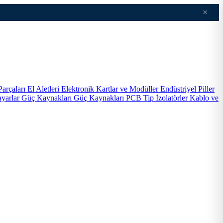
×
Parçaları
El Aletleri
Elektronik Kartlar ve Modüller
Endüstriyel Piller
ayarlar
Güç Kaynakları
Güç Kaynakları PCB Tip
İzolatörler
Kablo ve