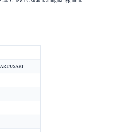
e -40°C ile 85°C sıcaklık aralığına uygundur.
, UART/USART