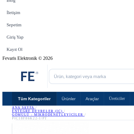
Blog
İletişim
Sepetim
Giriş Yap
Kayıt Ol
Fevaris Elektronik © 2026
Tüm Kategoriler
Ürünler
Araçlar
Üreticiler
ANA SAYFA
/
ENTEGRE DEVRELER (IC)
/
GÖMÜLÜ - MIKRODENETLEYICILER
/
PIC18F86K22-I/PT