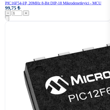
PIC16F54-I/P, 20MHz 8-Bit DIP-18 Mikrodenetleyici - MCU
99,75 ₺
−
+