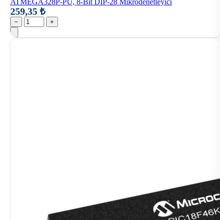
ATMEGA328P-PU, 8-Bit DIP-28 Mikrodenetleyici
259,35 ₺
−
+