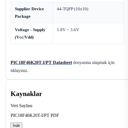
Supplier Device
44-TQFP (10x10)
Package
Voltage - Supply
1.8V ~ 3.6V
(Vcc/Vdd)
PIC18F46K20T-I/PT Datasheet
dosyasına ulaşmak için
tıklayınız.
Kaynaklar
Veri Sayfası
PIC18F46K20T-I/PT PDF
İndir