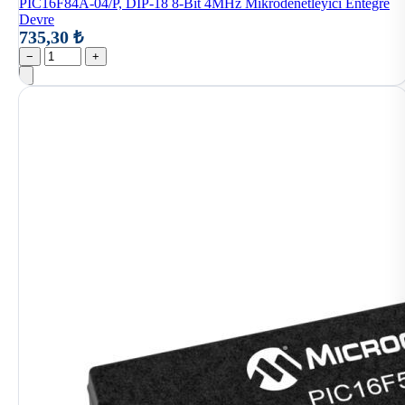
PIC16F84A-04/P, DIP-18 8-Bit 4MHz Mikrodenetleyici Entegre
Devre
735,30 ₺
−
+