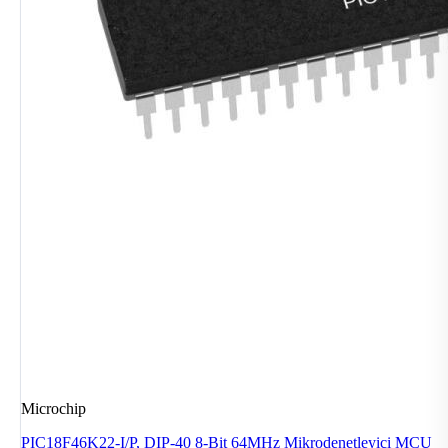
Microchip
PIC18F46K22-I/P, DIP-40 8-Bit 64MHz Mikrodenetleyici MCU