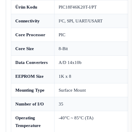
Ürün Kodu
PIC18F46K20T-I/PT
Connectivity
I²C, SPI, UART/USART
Core Processor
PIC
Core Size
8-Bit
Data Converters
A/D 14x10b
EEPROM Size
1K x 8
Mounting Type
Surface Mount
Number of I/O
35
Operating
-40°C ~ 85°C (TA)
Temperature