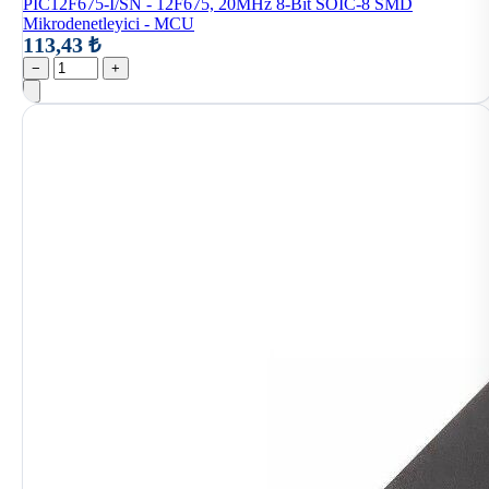
PIC12F675-I/SN - 12F675, 20MHz 8-Bit SOIC-8 SMD
Mikrodenetleyici - MCU
113,43 ₺
−
+