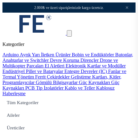
×
2.000₺ ve üzeri siparişlerinizde kargo ücretsiz.
Kategoriler
Arduino
Ayrık Yarı İletken Ürünler
Bobin ve Endüktörler
Butonlar,
Anahtarlar ve Switchler
Devre Koruma
Dirençler
Drone ve
Multikopter Parçaları
El Aletleri
Elektronik Kartlar ve Modüller
Endüstriyel Piller ve Bataryalar
Entegre Devreler (IC)
Fanlar ve
Termal Yönetim
Ferrit Çekirdekler
Geliştirme Kartları, Kitler,
Programlayıcılar
Gömülü Bilgisayarlar
Güç Kaynakları
Güç
Kaynakları PCB Tip
İzolatörler
Kablo ve Teller
Kablosuz
Haberleşme
Tüm Kategoriler
Aileler
Üreticiler