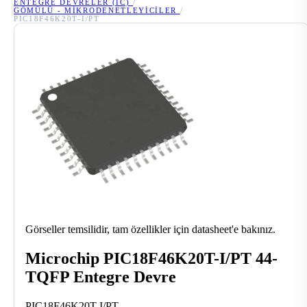
ENTEGRE DEVRELER (IC)
/
GÖMÜLÜ - MIKRODENETLEYICILER
/
PIC18F46K20T-I/PT
Görseller temsilidir, tam özellikler için datasheet'e bakınız.
Microchip PIC18F46K20T-I/PT 44-
TQFP Entegre Devre
PIC18F46K20T-I/PT