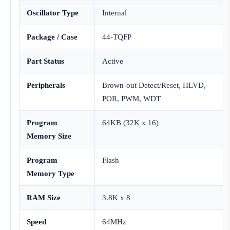
Oscillator Type
Internal
Package / Case
44-TQFP
Part Status
Active
Peripherals
Brown-out Detect/Reset, HLVD,
POR, PWM, WDT
Program
64KB (32K x 16)
Memory Size
Program
Flash
Memory Type
RAM Size
3.8K x 8
Speed
64MHz