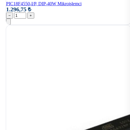
PIC18F4550-I/P, DIP-40W Mikroişlemci
1.296,75 ₺
−
+