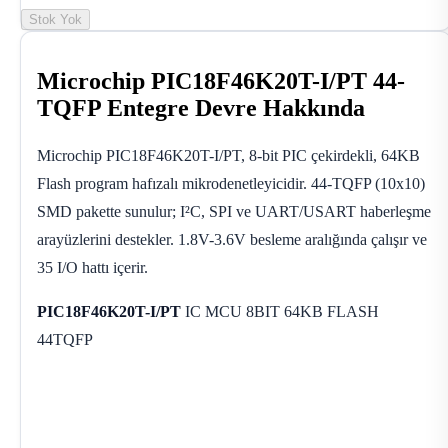
Stok Yok
Microchip PIC18F46K20T-I/PT 44-
TQFP Entegre Devre Hakkında
Microchip PIC18F46K20T-I/PT, 8-bit PIC çekirdekli, 64KB
Flash program hafızalı mikrodenetleyicidir. 44-TQFP (10x10)
SMD pakette sunulur; I²C, SPI ve UART/USART haberleşme
arayüzlerini destekler. 1.8V-3.6V besleme aralığında çalışır ve
35 I/O hattı içerir.
PIC18F46K20T-I/PT
IC MCU 8BIT 64KB FLASH
44TQFP