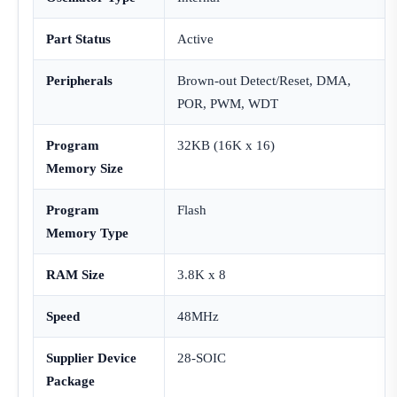
Part Status
Active
Peripherals
Brown-out Detect/Reset, DMA,
POR, PWM, WDT
Program
32KB (16K x 16)
Memory Size
Program
Flash
Memory Type
RAM Size
3.8K x 8
Speed
48MHz
Supplier Device
28-SOIC
Package