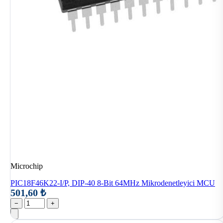
Microchip
PIC18F46K22-I/P, DIP-40 8-Bit 64MHz Mikrodenetleyici MCU
501,60 ₺
−
+