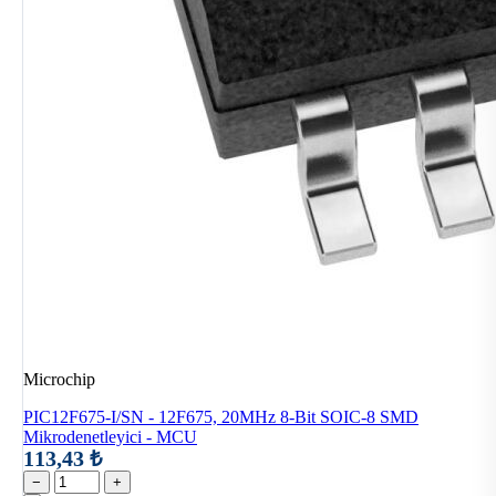
Microchip
PIC12F675-I/SN - 12F675, 20MHz 8-Bit SOIC-8 SMD
Mikrodenetleyici - MCU
113,43 ₺
−
+