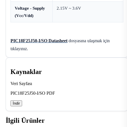
Voltage - Supply
2.15V ~ 3.6V
(Vcc/Vdd)
PIC18F25J50-I/SO Datasheet
dosyasına ulaşmak için
tıklayınız.
Kaynaklar
Veri Sayfası
PIC18F25J50-I/SO PDF
İndir
İlgili Ürünler