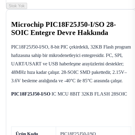
Stok Yok
Microchip PIC18F25J50-I/SO 28-
SOIC Entegre Devre Hakkında
PIC18F25J50-I/SO, 8-bit PIC çekirdekli, 32KB Flash program
hafızasına sahip bir mikrodenetleyici entegresidir. I²C, SPI,
UART/USART ve USB haberleşme arayüzlerini destekler;
48MHz hıza kadar çalışır. 28-SOIC SMD pakettedir, 2.15V–
3.6V besleme aralığında ve -40°C ile 85°C arasında çalışır.
PIC18F25J50-I/SO
IC MCU 8BIT 32KB FLASH 28SOIC
Ürün Kodu
PIC18F25J50-I/SO