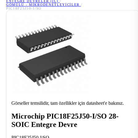
ENTEGRE DEVRELER (IC)
/
GÖMÜLÜ - MIKRODENETLEYICILER
/
PIC18F25J50-I/SO
Görseller temsilidir, tam özellikler için datasheet'e bakınız.
Microchip PIC18F25J50-I/SO 28-
SOIC Entegre Devre
PIC18F25J50-I/SO