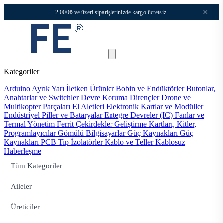
×
2.000₺ ve üzeri siparişlerinizde kargo ücretsiz.
Kategoriler
Arduino
Ayrık Yarı İletken Ürünler
Bobin ve Endüktörler
Butonlar,
Anahtarlar ve Switchler
Devre Koruma
Dirençler
Drone ve
Multikopter Parçaları
El Aletleri
Elektronik Kartlar ve Modüller
Endüstriyel Piller ve Bataryalar
Entegre Devreler (IC)
Fanlar ve
Termal Yönetim
Ferrit Çekirdekler
Geliştirme Kartları, Kitler,
Programlayıcılar
Gömülü Bilgisayarlar
Güç Kaynakları
Güç
Kaynakları PCB Tip
İzolatörler
Kablo ve Teller
Kablosuz
Haberleşme
Tüm Kategoriler
Aileler
Üreticiler