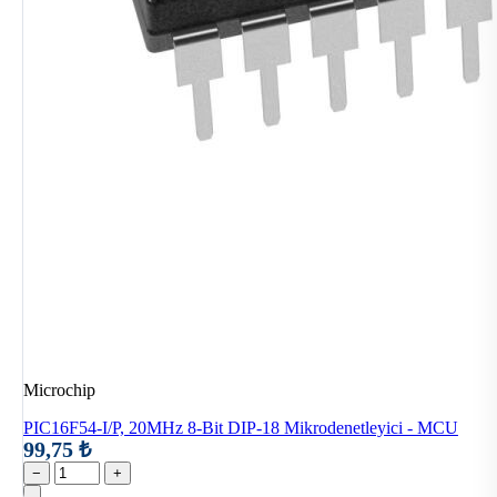
Microchip
PIC16F54-I/P, 20MHz 8-Bit DIP-18 Mikrodenetleyici - MCU
99,75 ₺
−
+