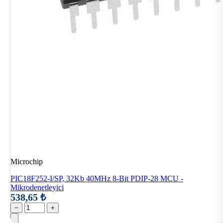
Microchip
PIC18F252-I/SP, 32Kb 40MHz 8-Bit PDIP-28 MCU -
Mikrodenetleyici
538,65 ₺
−
+