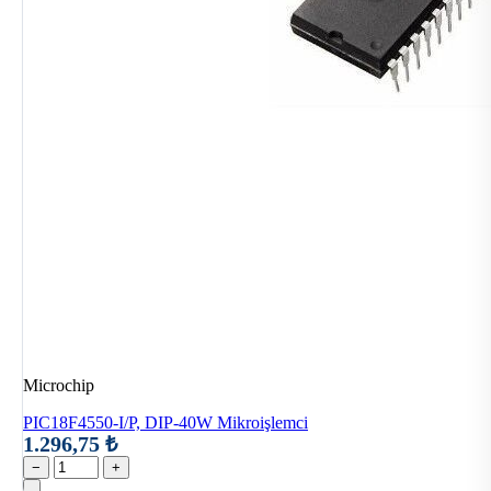
Microchip
PIC18F4550-I/P, DIP-40W Mikroişlemci
1.296,75 ₺
−
+