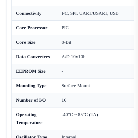
Connectivity
I²C, SPI, UART/USART, USB
Core Processor
PIC
Core Size
8-Bit
Data Converters
A/D 10x10b
EEPROM Size
-
Mounting Type
Surface Mount
Number of I/O
16
Operating
-40°C ~ 85°C (TA)
Temperature
Oscillator Type
Internal