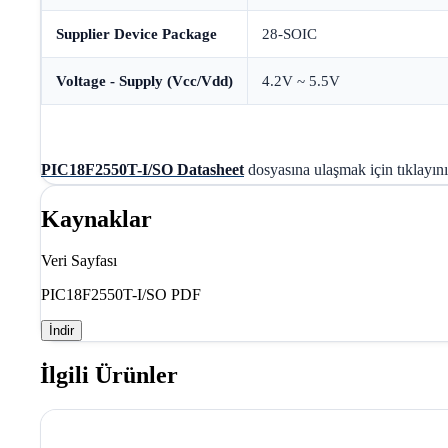
Supplier Device Package
28-SOIC
Voltage - Supply (Vcc/Vdd)
4.2V ~ 5.5V
PIC18F2550T-I/SO Datasheet
dosyasına ulaşmak için tıklayını
Kaynaklar
Veri Sayfası
PIC18F2550T-I/SO PDF
İndir
İlgili Ürünler