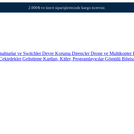
2.000₺ ve üzeri siparişlerinizde kargo ücretsiz.
nahtarlar ve Switchler
Devre Koruma
Dirençler
Drone ve Multikopter 
 Çekirdekler
Geliştirme Kartları, Kitler, Programlayıcılar
Gömülü Bilgis