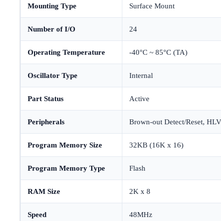
Mounting Type
Surface Mount
Number of I/O
24
Operating Temperature
-40°C ~ 85°C (TA)
Oscillator Type
Internal
Part Status
Active
Peripherals
Brown-out Detect/Reset, 
Program Memory Size
32KB (16K x 16)
Program Memory Type
Flash
RAM Size
2K x 8
Speed
48MHz