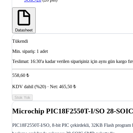
Datasheet
Tükendi
Min. sipariş: 1 adet
Teslimat:
16:30'a kadar verilen siparişiniz için aynı gün kargo fırs
558,60 ₺
KDV dahil (%20) · Net: 465,50 ₺
Stok Yok
Microchip PIC18F2550T-I/SO 28-SOIC
PIC18F2550T-I/SO, 8-bit PIC çekirdekli, 32KB Flash program h