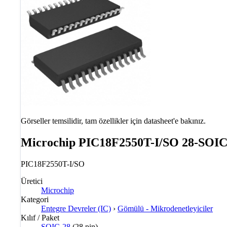
Görseller temsilidir, tam özellikler için datasheet'e bakınız.
Microchip PIC18F2550T-I/SO 28-SOIC
PIC18F2550T-I/SO
Üretici
Microchip
Kategori
Entegre Devreler (IC)
›
Gömülü - Mikrodenetleyiciler
Kılıf / Paket
SOIC-28
(28 pin)