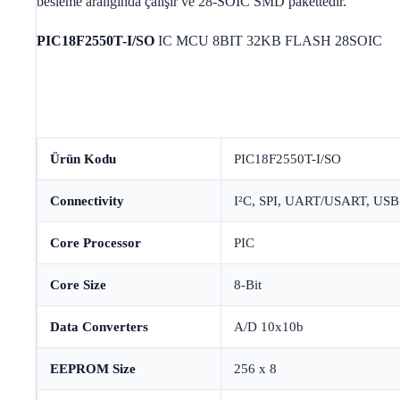
besleme aralığında çalışır ve 28-SOIC SMD pakettedir.
PIC18F2550T-I/SO
IC MCU 8BIT 32KB FLASH 28SOIC
Ürün Kodu
PIC18F2550T-I/SO
Connectivity
I²C, SPI, UART/USART, USB
Core Processor
PIC
Core Size
8-Bit
Data Converters
A/D 10x10b
EEPROM Size
256 x 8