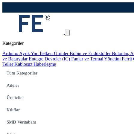
Kategoriler
Arduino
Ayrık Yarı İletken Ürünler
Bobin ve Endüktörler
Butonlar, A
ve Bataryalar
Entegre Devreler (IC)
Fanlar ve Termal Yönetim
Ferrit
Teller
Kablosuz Haberleşme
Tüm Kategoriler
Aileler
Üreticiler
Kılıflar
SMD Veritabanı