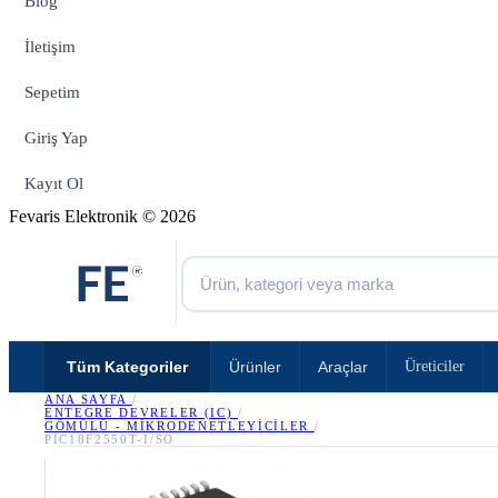
Blog
İletişim
Sepetim
Giriş Yap
Kayıt Ol
Fevaris Elektronik © 2026
Tüm Kategoriler
Ürünler
Araçlar
Üreticiler
ANA SAYFA
/
ENTEGRE DEVRELER (IC)
/
GÖMÜLÜ - MIKRODENETLEYICILER
/
PIC18F2550T-I/SO