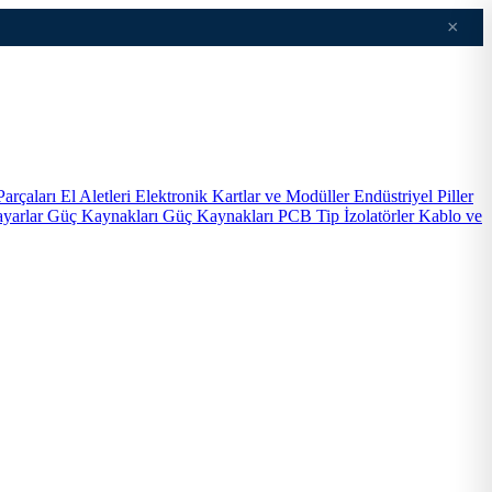
×
Parçaları
El Aletleri
Elektronik Kartlar ve Modüller
Endüstriyel Piller
ayarlar
Güç Kaynakları
Güç Kaynakları PCB Tip
İzolatörler
Kablo ve