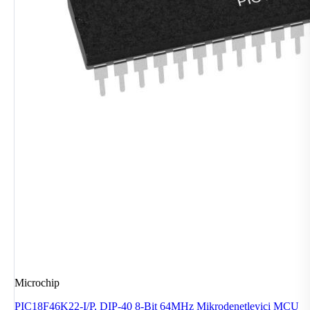
Microchip
PIC18F46K22-I/P, DIP-40 8-Bit 64MHz Mikrodenetleyici MCU