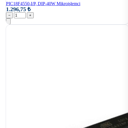
PIC18F4550-I/P, DIP-40W Mikroişlemci
1.296,75 ₺
−
+