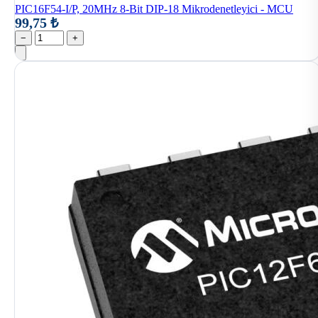
PIC16F54-I/P, 20MHz 8-Bit DIP-18 Mikrodenetleyici - MCU
99,75 ₺
−
+