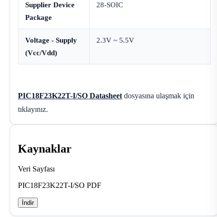
Supplier Device
28-SOIC
Package
Voltage - Supply
2.3V ~ 5.5V
(Vcc/Vdd)
PIC18F23K22T-I/SO Datasheet
dosyasına ulaşmak için
tıklayınız.
Kaynaklar
Veri Sayfası
PIC18F23K22T-I/SO PDF
İndir