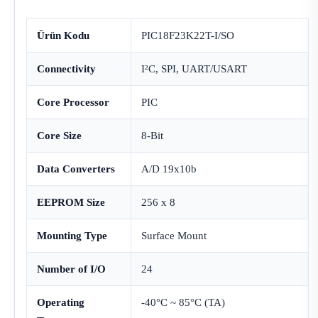
Ürün Kodu
PIC18F23K22T-I/SO
Connectivity
I²C, SPI, UART/USART
Core Processor
PIC
Core Size
8-Bit
Data Converters
A/D 19x10b
EEPROM Size
256 x 8
Mounting Type
Surface Mount
Number of I/O
24
Operating
-40°C ~ 85°C (TA)