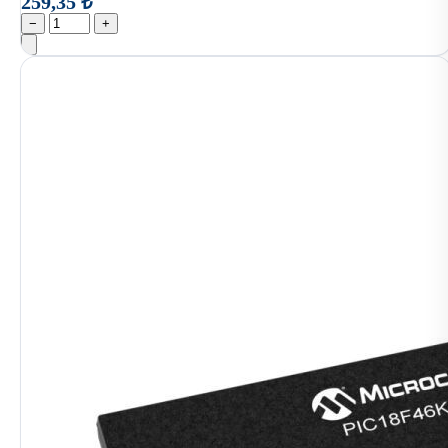
259,35 ₺
−
+