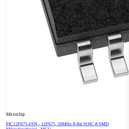
Microchip
PIC12F675-I/SN - 12F675, 20MHz 8-Bit SOIC-8 SMD