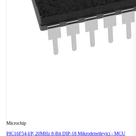
Microchip
PIC16F54-I/P, 20MHz 8-Bit DIP-18 Mikrodenetleyici - MCU