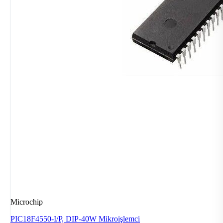
Microchip
PIC18F4550-I/P, DIP-40W Mikroişlemci