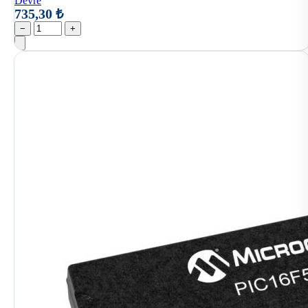
Devre
735,30 ₺
−
+