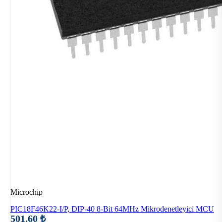
Microchip
PIC18F46K22-I/P, DIP-40 8-Bit 64MHz Mikrodenetleyici MCU
501,60 ₺