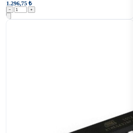
1.296,75 ₺
−
+