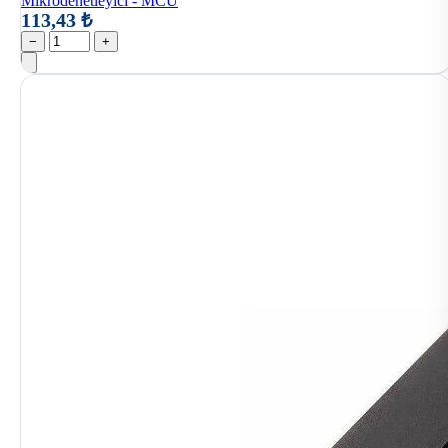
Mikrodenetleyici - MCU
113,43 ₺
−
+