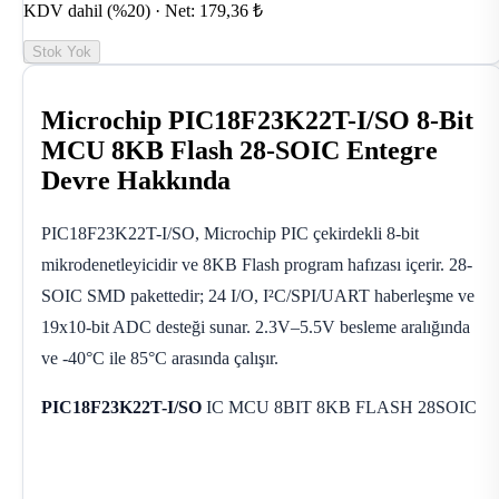
KDV dahil (%20) · Net: 179,36 ₺
Stok Yok
Microchip PIC18F23K22T-I/SO 8-Bit
MCU 8KB Flash 28-SOIC Entegre
Devre Hakkında
PIC18F23K22T-I/SO, Microchip PIC çekirdekli 8-bit
mikrodenetleyicidir ve 8KB Flash program hafızası içerir. 28-
SOIC SMD pakettedir; 24 I/O, I²C/SPI/UART haberleşme ve
19x10-bit ADC desteği sunar. 2.3V–5.5V besleme aralığında
ve -40°C ile 85°C arasında çalışır.
PIC18F23K22T-I/SO
IC MCU 8BIT 8KB FLASH 28SOIC