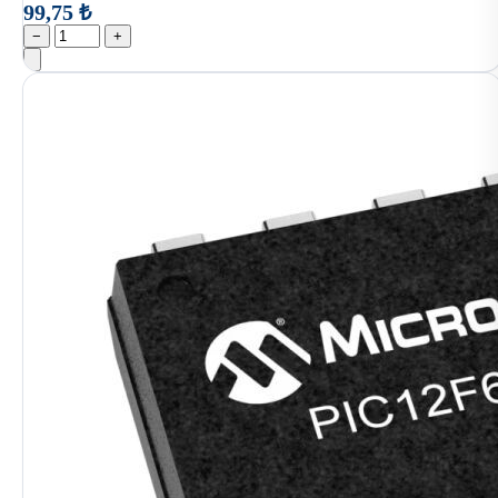
99,75 ₺
−
+