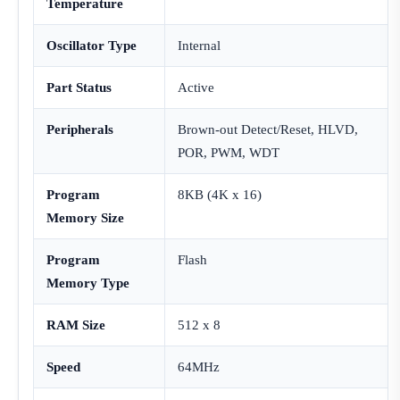
Temperature
Oscillator Type
Internal
Part Status
Active
Peripherals
Brown-out Detect/Reset, HLVD,
POR, PWM, WDT
Program
8KB (4K x 16)
Memory Size
Program
Flash
Memory Type
RAM Size
512 x 8
Speed
64MHz