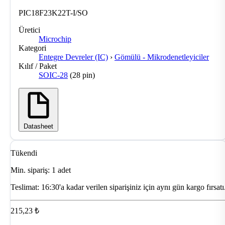
PIC18F23K22T-I/SO
Üretici
Microchip
Kategori
Entegre Devreler (IC)
›
Gömülü - Mikrodenetleyiciler
Kılıf / Paket
SOIC-28
(28 pin)
Datasheet
Tükendi
Min. sipariş: 1 adet
Teslimat:
16:30'a kadar verilen siparişiniz için aynı gün kargo fırsatı
215,23 ₺