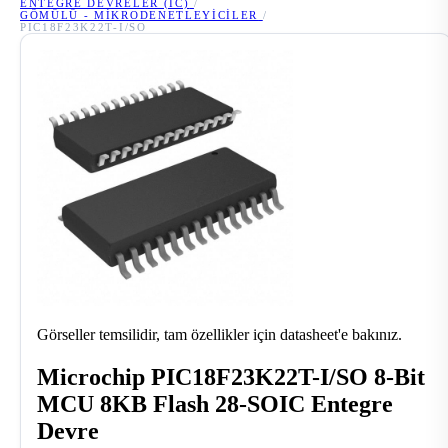
ENTEGRE DEVRELER (IC)
/
GÖMÜLÜ - MIKRODENETLEYICILER
/
PIC18F23K22T-I/SO
Görseller temsilidir, tam özellikler için datasheet'e bakınız.
Microchip PIC18F23K22T-I/SO 8-Bit
MCU 8KB Flash 28-SOIC Entegre
Devre