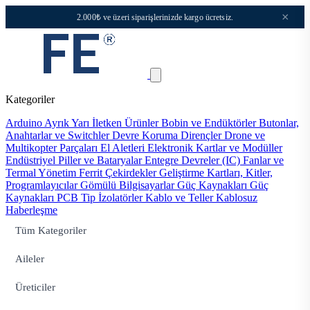
×
2.000₺ ve üzeri siparişlerinizde kargo ücretsiz.
Kategoriler
Arduino
Ayrık Yarı İletken Ürünler
Bobin ve Endüktörler
Butonlar,
Anahtarlar ve Switchler
Devre Koruma
Dirençler
Drone ve
Multikopter Parçaları
El Aletleri
Elektronik Kartlar ve Modüller
Endüstriyel Piller ve Bataryalar
Entegre Devreler (IC)
Fanlar ve
Termal Yönetim
Ferrit Çekirdekler
Geliştirme Kartları, Kitler,
Programlayıcılar
Gömülü Bilgisayarlar
Güç Kaynakları
Güç
Kaynakları PCB Tip
İzolatörler
Kablo ve Teller
Kablosuz
Haberleşme
Tüm Kategoriler
Aileler
Üreticiler