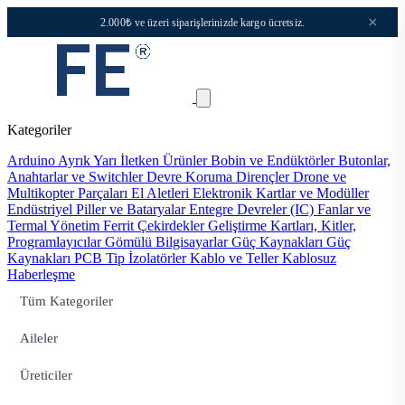
×
2.000₺ ve üzeri siparişlerinizde kargo ücretsiz.
Kategoriler
Arduino
Ayrık Yarı İletken Ürünler
Bobin ve Endüktörler
Butonlar,
Anahtarlar ve Switchler
Devre Koruma
Dirençler
Drone ve
Multikopter Parçaları
El Aletleri
Elektronik Kartlar ve Modüller
Endüstriyel Piller ve Bataryalar
Entegre Devreler (IC)
Fanlar ve
Termal Yönetim
Ferrit Çekirdekler
Geliştirme Kartları, Kitler,
Programlayıcılar
Gömülü Bilgisayarlar
Güç Kaynakları
Güç
Kaynakları PCB Tip
İzolatörler
Kablo ve Teller
Kablosuz
Haberleşme
Tüm Kategoriler
Aileler
Üreticiler