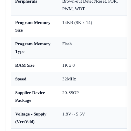
Peripherals
Brown-out Detect/Reset, POR,
PWM, WDT
Program Memory
14KB (8K x 14)
Size
Program Memory
Flash
Type
RAM Size
1K x 8
Speed
32MHz
Supplier Device
20-SSOP
Package
Voltage - Supply
1.8V ~ 5.5V
(Vcc/Vdd)