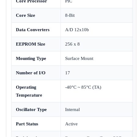
Core Processor
PIC
Core Size
8-Bit
Data Converters
A/D 12x10b
EEPROM Size
256 x 8
Mounting Type
Surface Mount
Number of I/O
17
Operating
-40°C ~ 85°C (TA)
Temperature
Oscillator Type
Internal
Part Status
Active