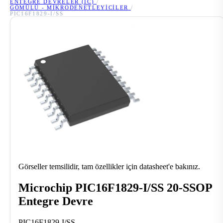
ENTEGRE DEVRELER (IC)
/
GÖMÜLÜ - MIKRODENETLEYICILER
/
PIC16F1829-I/SS
Görseller temsilidir, tam özellikler için datasheet'e bakınız.
Microchip PIC16F1829-I/SS 20-SSOP
Entegre Devre
PIC16F1829-I/SS