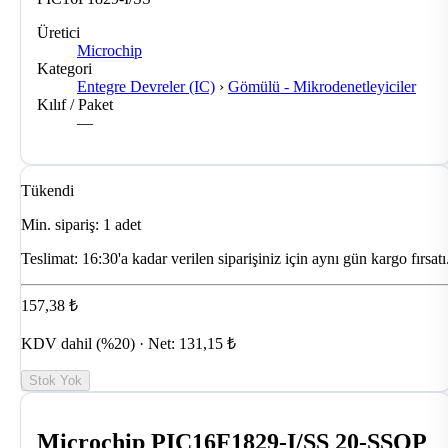
Üretici
Microchip
Kategori
Entegre Devreler (IC)
›
Gömülü - Mikrodenetleyiciler
Kılıf / Paket
—
Tükendi
Min. sipariş: 1 adet
Teslimat:
16:30'a kadar verilen siparişiniz için aynı gün kargo fırsatı
157,38 ₺
KDV dahil (%20) · Net: 131,15 ₺
Stok Yok
Microchip PIC16F1829-I/SS 20-SSOP