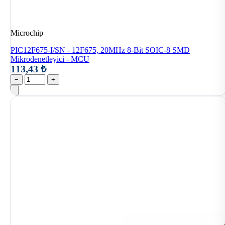
Microchip
PIC12F675-I/SN - 12F675, 20MHz 8-Bit SOIC-8 SMD
Mikrodenetleyici - MCU
113,43 ₺
−
+