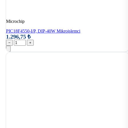
Microchip
PIC18F4550-I/P, DIP-40W Mikroişlemci
1.296,75 ₺
−
+