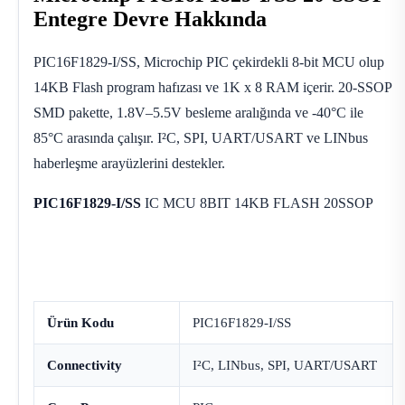
Entegre Devre Hakkında
PIC16F1829-I/SS, Microchip PIC çekirdekli 8-bit MCU olup
14KB Flash program hafızası ve 1K x 8 RAM içerir. 20-SSOP
SMD pakette, 1.8V–5.5V besleme aralığında ve -40°C ile
85°C arasında çalışır. I²C, SPI, UART/USART ve LINbus
haberleşme arayüzlerini destekler.
PIC16F1829-I/SS
IC MCU 8BIT 14KB FLASH 20SSOP
Ürün Kodu
PIC16F1829-I/SS
Connectivity
I²C, LINbus, SPI, UART/USART