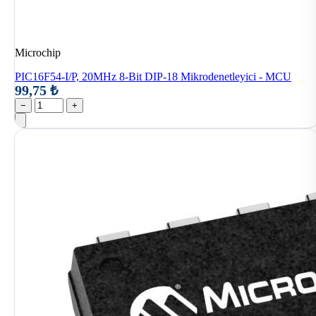
Microchip
PIC16F54-I/P, 20MHz 8-Bit DIP-18 Mikrodenetleyici - MCU
99,75 ₺
−
+