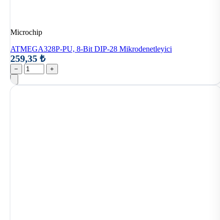
Microchip
ATMEGA328P-PU, 8-Bit DIP-28 Mikrodenetleyici
259,35 ₺
−
+