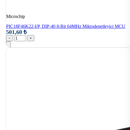
Microchip
PIC18F46K22-I/P, DIP-40 8-Bit 64MHz Mikrodenetleyici MCU
501,60 ₺
−
+