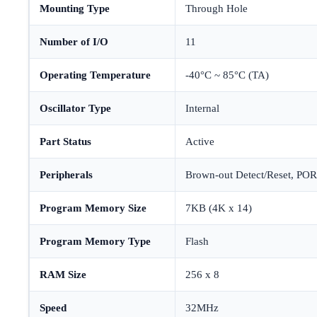
Mounting Type
Through Hole
Number of I/O
11
Operating Temperature
-40°C ~ 85°C (TA)
Oscillator Type
Internal
Part Status
Active
Peripherals
Brown-out Detect/Reset, P
Program Memory Size
7KB (4K x 14)
Program Memory Type
Flash
RAM Size
256 x 8
Speed
32MHz