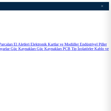
×
Parçaları
El Aletleri
Elektronik Kartlar ve Modüller
Endüstriyel Piller
ayarlar
Güç Kaynakları
Güç Kaynakları PCB Tip
İzolatörler
Kablo ve