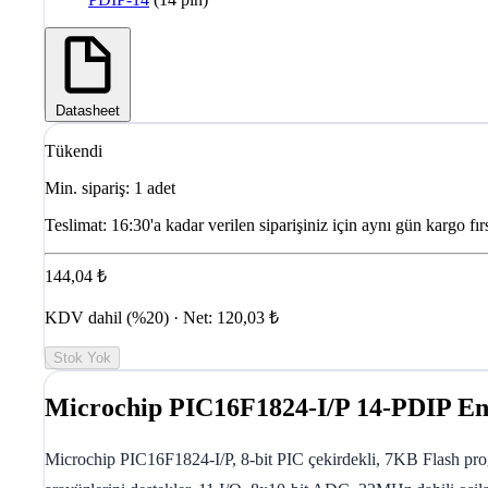
Datasheet
Tükendi
Min. sipariş: 1 adet
Teslimat:
16:30'a kadar verilen siparişiniz için aynı gün kargo fırs
144,04 ₺
KDV dahil (%20) · Net: 120,03 ₺
Stok Yok
Microchip PIC16F1824-I/P 14-PDIP En
Microchip PIC16F1824-I/P, 8-bit PIC çekirdekli, 7KB Flash pr