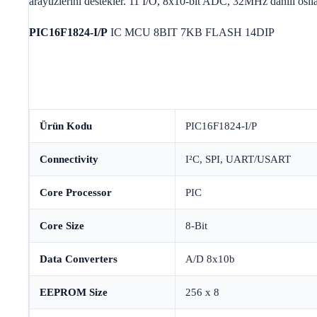
arayüzlerini destekler. 11 I/O, 8x10-bit ADC, 32MHz dahili osila
PIC16F1824-I/P
IC MCU 8BIT 7KB FLASH 14DIP
Ürün Kodu
PIC16F1824-I/P
Connectivity
I²C, SPI, UART/USART
Core Processor
PIC
Core Size
8-Bit
Data Converters
A/D 8x10b
EEPROM Size
256 x 8