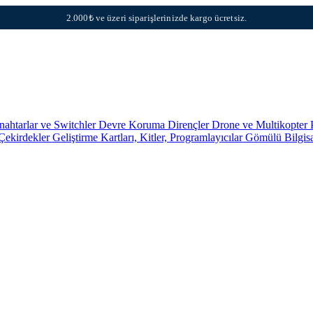
2.000₺ ve üzeri siparişlerinizde kargo ücretsiz.
nahtarlar ve Switchler
Devre Koruma
Dirençler
Drone ve Multikopter 
 Çekirdekler
Geliştirme Kartları, Kitler, Programlayıcılar
Gömülü Bilgis