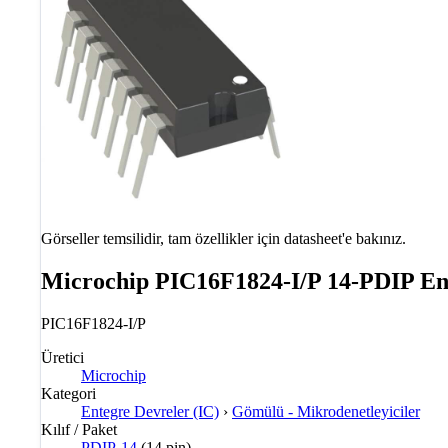
Görseller temsilidir, tam özellikler için datasheet'e bakınız.
Microchip PIC16F1824-I/P 14-PDIP En
PIC16F1824-I/P
Üretici
Microchip
Kategori
Entegre Devreler (IC)
›
Gömülü - Mikrodenetleyiciler
Kılıf / Paket
PDIP-14
(14 pin)