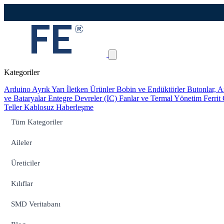
Kategoriler
Arduino
Ayrık Yarı İletken Ürünler
Bobin ve Endüktörler
Butonlar, A
ve Bataryalar
Entegre Devreler (IC)
Fanlar ve Termal Yönetim
Ferrit
Teller
Kablosuz Haberleşme
Tüm Kategoriler
Aileler
Üreticiler
Kılıflar
SMD Veritabanı