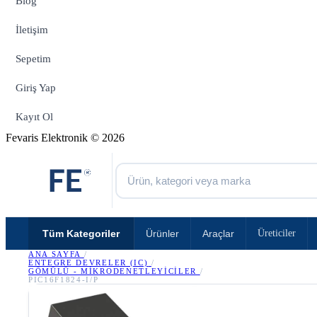
Blog
İletişim
Sepetim
Giriş Yap
Kayıt Ol
Fevaris Elektronik © 2026
Tüm Kategoriler
Ürünler
Araçlar
Üreticiler
ANA SAYFA
/
ENTEGRE DEVRELER (IC)
/
GÖMÜLÜ - MIKRODENETLEYICILER
/
PIC16F1824-I/P