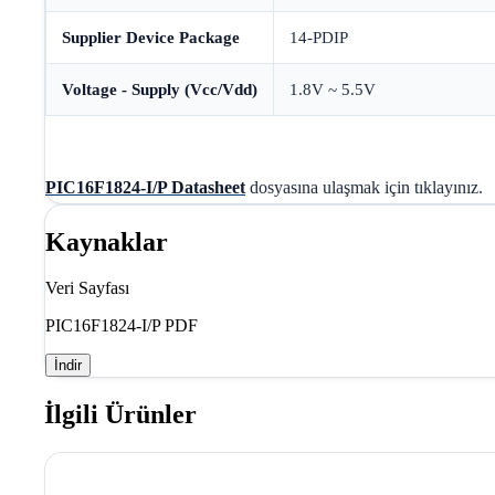
Supplier Device Package
14-PDIP
Voltage - Supply (Vcc/Vdd)
1.8V ~ 5.5V
PIC16F1824-I/P Datasheet
dosyasına ulaşmak için tıklayınız.
Kaynaklar
Veri Sayfası
PIC16F1824-I/P PDF
İndir
İlgili Ürünler